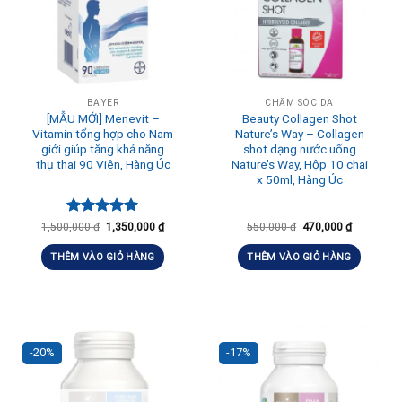
BAYER
CHĂM SÓC DA
[MẪU MỚI] Menevit –
Beauty Collagen Shot
Vitamin tổng hợp cho Nam
Nature’s Way – Collagen
giới giúp tăng khả năng
shot dạng nước uống
thụ thai 90 Viên, Hàng Úc
Nature’s Way, Hộp 10 chai
x 50ml, Hàng Úc
Được xếp
1,500,000
₫
1,350,000
₫
550,000
₫
470,000
₫
hạng
5.00
5 sao
THÊM VÀO GIỎ HÀNG
THÊM VÀO GIỎ HÀNG
-20%
-17%