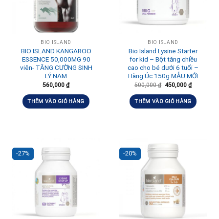
BIO ISLAND
BIO ISLAND
BIO ISLAND KANGAROO
Bio Island Lysine Starter
ESSENCE 50,000MG 90
for kid – Bột tăng chiều
viên- TĂNG CƯỜNG SINH
cao cho bé dưới 6 tuổi –
LÝ NAM
Hàng Úc 150g MẪU MỚI
560,000
₫
500,000
₫
450,000
₫
THÊM VÀO GIỎ HÀNG
THÊM VÀO GIỎ HÀNG
-27%
-20%