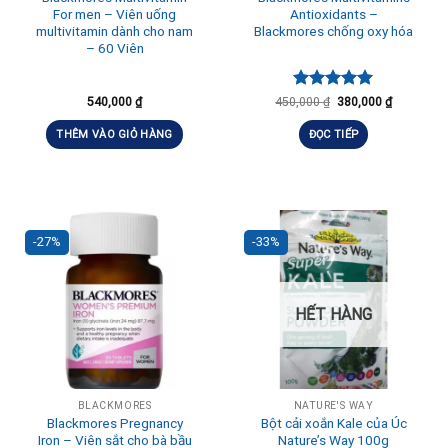
For men – Viên uống
Antioxidants –
multivitamin dành cho nam
Blackmores chống oxy hóa
– 60 Viên
Được xếp
540,000
₫
450,000
₫
380,000
₫
hạng
5.00
5 sao
THÊM VÀO GIỎ HÀNG
ĐỌC TIẾP
-27%
-33%
HẾT HÀNG
BLACKMORES
NATURE'S WAY
Blackmores Pregnancy
Bột cải xoắn Kale của Úc
Iron – Viên sắt cho bà bầu
Nature’s Way 100g