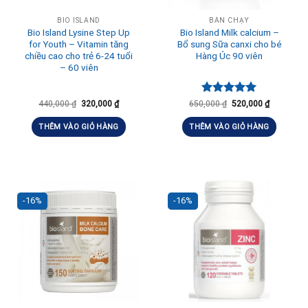
BIO ISLAND
BÁN CHẠY
Bio Island Lysine Step Up
Bio Island Milk calcium –
for Youth – Vitamin tăng
Bổ sung Sữa canxi cho bé
chiều cao cho trẻ 6-24 tuổi
Hàng Úc 90 viên
– 60 viên
Được xếp
440,000
₫
320,000
₫
650,000
₫
520,000
₫
hạng
5.00
5 sao
THÊM VÀO GIỎ HÀNG
THÊM VÀO GIỎ HÀNG
-16%
-16%