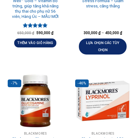
Well™ Gold – Vitamin bổ
Stress Formula – Giảm
trứng, giúp tăng khả năng
stress, căng thẳng
thụ thai cho phụ nữ 56
viên, Hàng Úc – MẪU MỚI
Được xếp
–
650,000
₫
590,000
₫
300,000
₫
450,000
₫
hạng
5.00
5 sao
THÊM VÀO GIỎ HÀNG
LỰA CHỌN CÁC TÙY
CHỌN
-7%
-46%
BLACKMORES
BLACKMORES