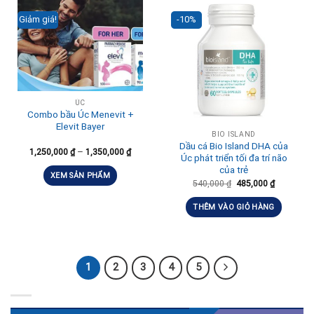
Giảm giá!
-10%
ÚC
Combo bầu Úc Menevit +
Elevit Bayer
BIO ISLAND
Dầu cá Bio Island DHA của
–
1,250,000
₫
1,350,000
₫
Úc phát triển tối đa trí não
của trẻ
XEM SẢN PHẨM
540,000
₫
485,000
₫
THÊM VÀO GIỎ HÀNG
1
2
3
4
5