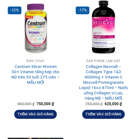
-12%
-17%
BÁN CHẠY
SẢN PHẨM LÀM ĐẸP
Centrum Silver Women
Collagen Neocell –
50+ Vitamin tổng hợp cho
Collagen Type 1&3
Nữ trên 50 tuổi 275 viên –
4000mg + Vitamin C
MẪU MỚI
Neocell Pomegranate
Liquid 16oz 473ml – Nước
uống Collagen vị Lựu,
Hàng Mỹ – MẪU MỚI
850,000
₫
750,000
₫
750,000
₫
620,000
₫
THÊM VÀO GIỎ HÀNG
THÊM VÀO GIỎ HÀNG