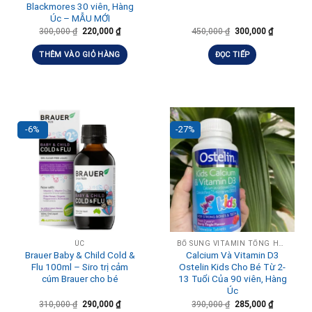
Blackmores 30 viên, Hàng
Úc – MẪU MỚI
300,000
₫
220,000
₫
450,000
₫
300,000
₫
THÊM VÀO GIỎ HÀNG
ĐỌC TIẾP
-6%
-27%
ÚC
BỔ SUNG VITAMIN TỔNG HỢP HÀNG NGÀY
Brauer Baby & Child Cold &
Calcium Và Vitamin D3
Flu 100ml – Siro trị cảm
Ostelin Kids Cho Bé Từ 2-
cúm Brauer cho bé
13 Tuổi Của 90 viên, Hàng
Úc
310,000
₫
290,000
₫
390,000
₫
285,000
₫