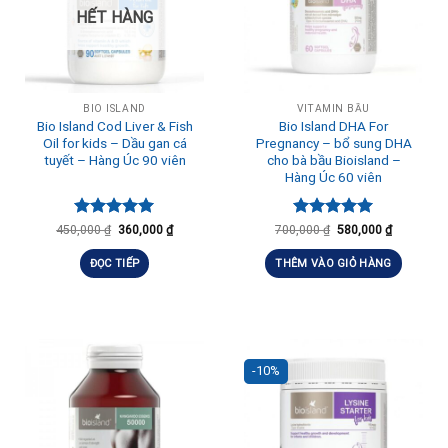
HẾT HÀNG
BIO ISLAND
VITAMIN BẦU
Bio Island Cod Liver & Fish
Bio Island DHA For
Oil for kids – Dầu gan cá
Pregnancy – bổ sung DHA
tuyết – Hàng Úc 90 viên
cho bà bầu Bioisland –
Hàng Úc 60 viên
Được xếp
Được xếp
450,000
₫
360,000
₫
700,000
₫
580,000
₫
hạng
5.00
hạng
5.00
5 sao
5 sao
ĐỌC TIẾP
THÊM VÀO GIỎ HÀNG
-10%