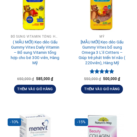
BỔ SUNG VITAMIN TỔNG HỢP HÀNG NGÀY
MỸ
( MẪU MỚI) Kẹo dẻo Gấu
[MẪU MỚI] Kẹo dẻo Gấu
Gummy Vites Daily Vitamin
Gummy Vites bổ sung
– Bổ sung Vitamin tổng
Omega 3 L’il Critters –
hợp cho bé 300 viên, Hàng
Giúp trẻ phát triển trí não (
Mỹ
220viên), Hàng Mỹ
Được xếp
650,000
₫
585,000
₫
550,000
₫
500,000
₫
hạng
5.00
5 sao
THÊM VÀO GIỎ HÀNG
THÊM VÀO GIỎ HÀNG
-10%
-15%