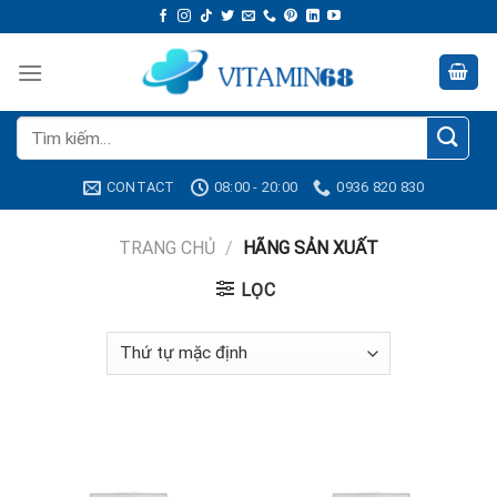
Skip
to
content
Tìm
kiếm:
CONTACT
08:00 - 20:00
0936 820 830
TRANG CHỦ
/
HÃNG SẢN XUẤT
LỌC