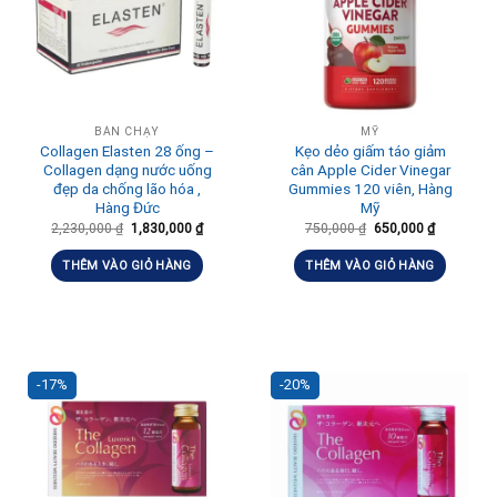
BÁN CHẠY
MỸ
Collagen Elasten 28 ống –
Kẹo dẻo giấm táo giảm
Collagen dạng nước uống
cân Apple Cider Vinegar
đẹp da chống lão hóa ,
Gummies 120 viên, Hàng
Hàng Đức
Mỹ
2,230,000
₫
1,830,000
₫
750,000
₫
650,000
₫
THÊM VÀO GIỎ HÀNG
THÊM VÀO GIỎ HÀNG
-17%
-20%