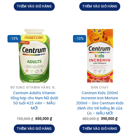
THÊM VÀO GIỎ HÀNG
THÊM VÀO GIỎ HÀNG
-13%
-13%
BỔ SUNG VITAMIN HẰNG NGÀY, TĂNG ĐỀ KHÁNG
BÁN CHẠY
Centrum Adults Vitamin
Centrum Kids 200ml
tổng hợp cho Nam Nữ dưới
Incremin Iron Mixture
50 tuổi 425 viên – MẪU
200ml – Siro Centrum Kids
MỚI
dành cho trẻ biếng ăn của
Úc – MẪU MỚI
750,000
₫
650,000
₫
450,000
₫
390,000
₫
THÊM VÀO GIỎ HÀNG
THÊM VÀO GIỎ HÀNG