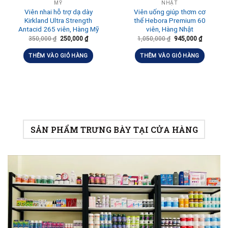
MỸ
NHẬT
Viên nhai hỗ trợ dạ dày
Viên uống giúp thơm cơ
Kirkland Ultra Strength
thể Hebora Premium 60
Antacid 265 viên, Hàng Mỹ
viên, Hàng Nhật
350,000
₫
250,000
₫
1,050,000
₫
945,000
₫
THÊM VÀO GIỎ HÀNG
THÊM VÀO GIỎ HÀNG
SẢN PHẨM TRƯNG BÀY TẠI CỬA HÀNG