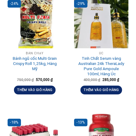
-24%
-29%
BÁN CHẠY
ÚC
Bánh ngũ cốc Multi Grain
Tinh Chất Serum vàng
Crispy Roll 1,25kg, Hàng
Australian 24k TheraLady
Mỹ
Pure Gold Ampoule
100ml, Hàng Úc
750,000
₫
570,000
₫
400,000
₫
285,000
₫
THÊM VÀO GIỎ HÀNG
THÊM VÀO GIỎ HÀNG
-18%
-13%