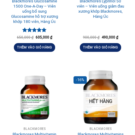
Blackmores Glucosamine
Blackmores Lyprinol 50
1500 One-A-Day – Viên
viên – Viên uống giảm đau
uống bổ sung
xương khớp Blackmores,
Glucosamine hỗ trợ xương
Hàng Úc
khớp 180 viên, Hàng Úc
Được xếp
650,000
₫
605,000
₫
900,000
₫
490,000
₫
hạng
5.00
5 sao
THÊM VÀO GIỎ HÀNG
THÊM VÀO GIỎ HÀNG
-16%
HẾT HÀNG
BLACKMORES
BLACKMORES
Blackmores Multivitamin
Blackmores Multivitamins