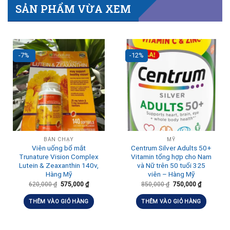
SẢN PHẨM VỪA XEM
-7%
-12%
BÁN CHẠY
MỸ
Viên uống bổ mắt
Centrum Silver Adults 50+
Trunature Vision Complex
Vitamin tổng hợp cho Nam
Lutein & Zeaxanthin 140v,
và Nữ trên 50 tuổi 325
Hàng Mỹ
viên – Hàng Mỹ
620,000
₫
575,000
₫
850,000
₫
750,000
₫
THÊM VÀO GIỎ HÀNG
THÊM VÀO GIỎ HÀNG