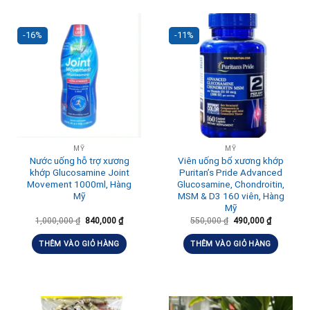
-16%
-11%
MỸ
MỸ
Nước uống hỗ trợ xương
Viên uống bổ xương khớp
khớp Glucosamine Joint
Puritan’s Pride Advanced
Movement 1000ml, Hàng
Glucosamine, Chondroitin,
Mỹ
MSM & D3 160 viên, Hàng
Mỹ
1,000,000
₫
840,000
₫
550,000
₫
490,000
₫
THÊM VÀO GIỎ HÀNG
THÊM VÀO GIỎ HÀNG