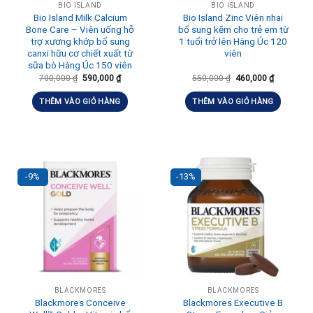
BIO ISLAND
BIO ISLAND
Bio Island Milk Calcium
Bio Island Zinc Viên nhai
Bone Care – Viên uống hỗ
bổ sung kẽm cho trẻ em từ
trợ xương khớp bổ sung
1 tuổi trở lên Hàng Úc 120
canxi hữu cơ chiết xuất từ
viên
sữa bò Hàng Úc 150 viên
700,000
₫
590,000
₫
550,000
₫
460,000
₫
THÊM VÀO GIỎ HÀNG
THÊM VÀO GIỎ HÀNG
-9%
-13%
BLACKMORES
BLACKMORES
Blackmores Conceive
Blackmores Executive B