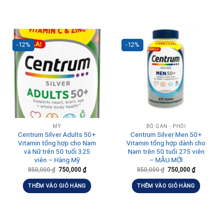
-12%
-12%
MỸ
BỔ GAN - PHỔI
Centrum Silver Adults 50+
Centrum Silver Men 50+
Vitamin tổng hợp cho Nam
Vitamin tổng hợp dành cho
và Nữ trên 50 tuổi 325
Nam trên 50 tuổi 275 viên
viên – Hàng Mỹ
– MẪU MỚI
850,000
₫
750,000
₫
850,000
₫
750,000
₫
THÊM VÀO GIỎ HÀNG
THÊM VÀO GIỎ HÀNG