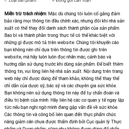
✅ Loại sản phẩm
⭐ Đóng gói cẩn thận
Miễn trừ trách nhiệm
: Mặc dù chúng tôi luôn cố gắng đảm
bảo rằng mọi thông tin đều chính xác, nhưng đôi khi nhà sản
xuất có thể thay đổi danh sách thành phần của sản phẩm.
Bao bì và thành phần trong thực tế có thể khác biệt với
những gì được mô tả trên website. Chúng tôi khuyến cáo
bạn không nên chỉ dựa trên thông tin được ghi trên
website, mà hãy luôn luôn đọc nhãn mác, cảnh báo và
hướng dẫn sử dụng trước khi dùng sản phẩm. Để biết thêm
thông tin, vui lòng liên hệ nhà sản xuất. Nội dung trên trang
web này chỉ được dùng để tham khảo, không thể thay thế
chỉ dẫn của dược sỹ, bác sỹ và các chuyên gia sức khỏe.
Bạn không nên sử dụng thông tin này để tự chẩn đoán và
điều trị bệnh của mình. Hãy liên hệ các cơ quan y tế ngay lập
tức nếu bạn nghi ngờ mình đang gặp vấn đề về sức khỏe.
Các thông tin và công bố liên quan đến thực phẩm chức
năng giảm cân chưa được thẩm định bởi Cục quản lý Thực
phẩm và Dược phẩm, cũng như không được dùng để chẩn