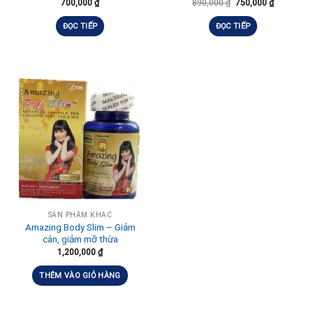
700,000
₫
890,000
₫
750,000
₫
ĐỌC TIẾP
ĐỌC TIẾP
SẢN PHẨM KHÁC
Amazing Body Slim – Giảm
cân, giảm mỡ thừa
1,200,000
₫
THÊM VÀO GIỎ HÀNG