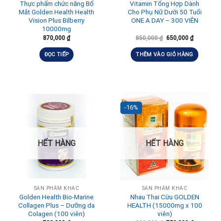
Thực phẩm chức năng Bổ
Vitamin Tổng Hợp Dành
Mắt Golden Health Health
Cho Phụ Nữ Dưới 50 Tuổi
Vision Plus Bilberry
ONE A DAY – 300 VIÊN
10000mg
870,000
₫
850,000
₫
650,000
₫
ĐỌC TIẾP
THÊM VÀO GIỎ HÀNG
-16%
HẾT HÀNG
HẾT HÀNG
SẢN PHẨM KHÁC
SẢN PHẨM KHÁC
Golden Health Bio-Marine
Nhau Thai Cừu GOLDEN
Collagen Plus – Dưỡng da
HEALTH (15000mg x 100
Colagen (100 viên)
viên)