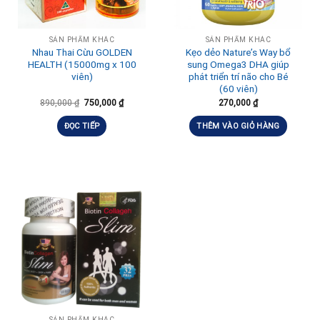
SẢN PHẨM KHÁC
SẢN PHẨM KHÁC
Nhau Thai Cừu GOLDEN
Kẹo dẻo Nature’s Way bổ
HEALTH (15000mg x 100
sung Omega3 DHA giúp
viên)
phát triển trí não cho Bé
(60 viên)
890,000
₫
750,000
₫
270,000
₫
ĐỌC TIẾP
THÊM VÀO GIỎ HÀNG
SẢN PHẨM KHÁC