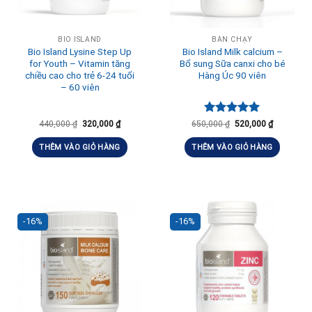
BIO ISLAND
BÁN CHẠY
Bio Island Lysine Step Up
Bio Island Milk calcium –
for Youth – Vitamin tăng
Bổ sung Sữa canxi cho bé
chiều cao cho trẻ 6-24 tuổi
Hàng Úc 90 viên
– 60 viên
Được xếp
440,000
₫
320,000
₫
650,000
₫
520,000
₫
hạng
5.00
5 sao
THÊM VÀO GIỎ HÀNG
THÊM VÀO GIỎ HÀNG
-16%
-16%