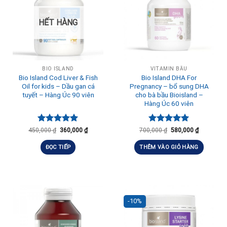
HẾT HÀNG
BIO ISLAND
VITAMIN BẦU
Bio Island Cod Liver & Fish
Bio Island DHA For
Oil for kids – Dầu gan cá
Pregnancy – bổ sung DHA
tuyết – Hàng Úc 90 viên
cho bà bầu Bioisland –
Hàng Úc 60 viên
Được xếp
Được xếp
450,000
₫
360,000
₫
700,000
₫
580,000
₫
hạng
5.00
hạng
5.00
5 sao
5 sao
ĐỌC TIẾP
THÊM VÀO GIỎ HÀNG
-10%