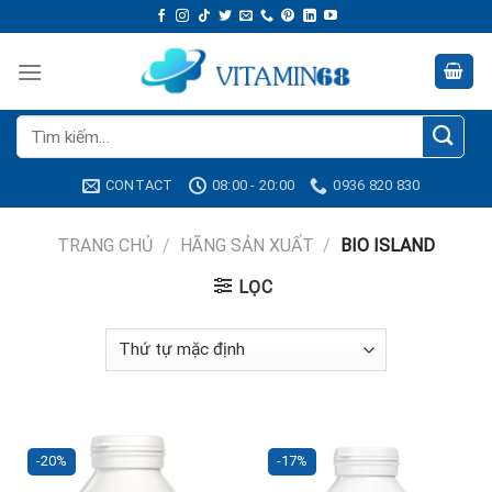
Skip
to
content
Tìm
kiếm:
CONTACT
08:00 - 20:00
0936 820 830
TRANG CHỦ
/
HÃNG SẢN XUẤT
/
BIO ISLAND
LỌC
-20%
-17%