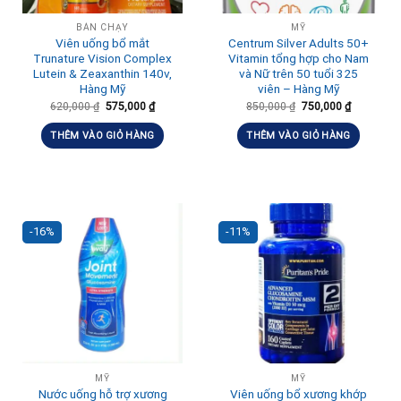
BÁN CHẠY
MỸ
Viên uống bổ mắt
Centrum Silver Adults 50+
Trunature Vision Complex
Vitamin tổng hợp cho Nam
Lutein & Zeaxanthin 140v,
và Nữ trên 50 tuổi 325
Hàng Mỹ
viên – Hàng Mỹ
620,000
₫
575,000
₫
850,000
₫
750,000
₫
THÊM VÀO GIỎ HÀNG
THÊM VÀO GIỎ HÀNG
-16%
-11%
MỸ
MỸ
Nước uống hỗ trợ xương
Viên uống bổ xương khớp