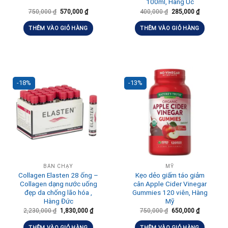
100ml, Hàng Úc
750,000
₫
570,000
₫
400,000
₫
285,000
₫
THÊM VÀO GIỎ HÀNG
THÊM VÀO GIỎ HÀNG
-18%
-13%
BÁN CHẠY
MỸ
Collagen Elasten 28 ống –
Kẹo dẻo giấm táo giảm
Collagen dạng nước uống
cân Apple Cider Vinegar
đẹp da chống lão hóa ,
Gummies 120 viên, Hàng
Hàng Đức
Mỹ
2,230,000
₫
1,830,000
₫
750,000
₫
650,000
₫
THÊM VÀO GIỎ HÀNG
THÊM VÀO GIỎ HÀNG