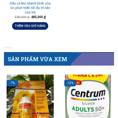
Dầu cá Bio Island DHA của
Úc phát triển tối đa trí não
của trẻ
540,000
₫
485,000
₫
THÊM VÀO GIỎ HÀNG
SẢN PHẨM VỪA XEM
-7%
-12%