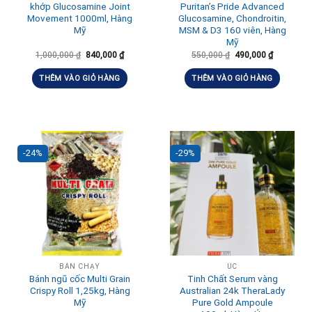
khớp Glucosamine Joint
Puritan’s Pride Advanced
Movement 1000ml, Hàng
Glucosamine, Chondroitin,
Mỹ
MSM & D3 160 viên, Hàng
Mỹ
1,000,000
₫
840,000
₫
550,000
₫
490,000
₫
THÊM VÀO GIỎ HÀNG
THÊM VÀO GIỎ HÀNG
-24%
-29%
BÁN CHẠY
ÚC
Bánh ngũ cốc Multi Grain
Tinh Chất Serum vàng
Crispy Roll 1,25kg, Hàng
Australian 24k TheraLady
Mỹ
Pure Gold Ampoule