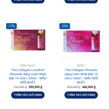
-17%
-20%
BÁN CHẠY
NHẬT
The Collagen LuxeRich
The Collagen Shiseido
Shiseido dạng nước Nhật
dạng nước Nhật Bản 10
Bản 10 chai x 50ml – MẪU
chai x 50ml – MẪU MỚI
MỚI NHẤT
NHẤT
720,000
₫
595,000
₫
550,000
₫
440,000
₫
THÊM VÀO GIỎ HÀNG
THÊM VÀO GIỎ HÀNG