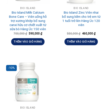
BIO ISLAND
BIO ISLAND
Bio Island Milk Calcium
Bio Island Zinc Viên nhai
Bone Care – Viên uống hỗ
bổ sung kẽm cho trẻ em từ
trợ xương khớp bổ sung
1 tuổi trở lên Hàng Úc 120
canxi hữu cơ chiết xuất từ
viên
sữa bò Hàng Úc 150 viên
700,000
₫
590,000
₫
550,000
₫
460,000
₫
THÊM VÀO GIỎ HÀNG
THÊM VÀO GIỎ HÀNG
-10%
BIO ISLAND