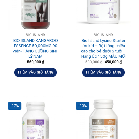
BIO ISLAND
BIO ISLAND
BIO ISLAND KANGAROO
Bio Island Lysine Starter
ESSENCE 50,000MG 90
for kid – Bột tăng chiều
viên- TĂNG CƯỜNG SINH
cao cho bé dưới 6 tuổi –
LÝ NAM
Hàng Úc 150g MẪU MỚI
560,000
₫
500,000
₫
450,000
₫
THÊM VÀO GIỎ HÀNG
THÊM VÀO GIỎ HÀNG
-27%
-20%