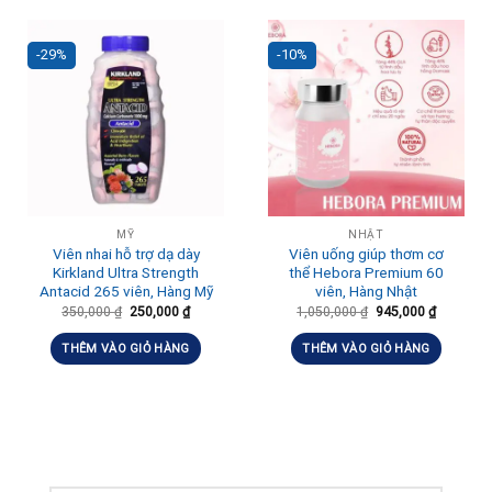
-29%
-10%
MỸ
NHẬT
Viên nhai hỗ trợ dạ dày
Viên uống giúp thơm cơ
Kirkland Ultra Strength
thể Hebora Premium 60
Antacid 265 viên, Hàng Mỹ
viên, Hàng Nhật
350,000
₫
250,000
₫
1,050,000
₫
945,000
₫
THÊM VÀO GIỎ HÀNG
THÊM VÀO GIỎ HÀNG