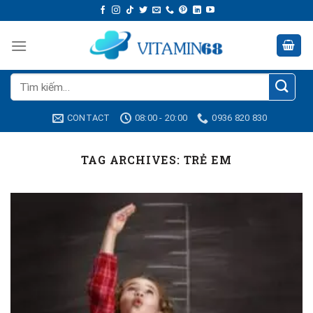
Skip
to
content
Tìm
kiếm:
CONTACT
08:00 - 20:00
0936 820 830
TAG ARCHIVES:
TRẺ EM