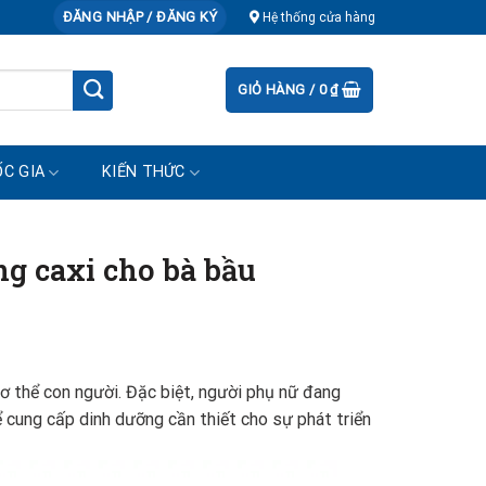
ĐĂNG NHẬP / ĐĂNG KÝ
Hệ thống cửa hàng
GIỎ HÀNG /
0
₫
C GIA
KIẾN THỨC
g caxi cho bà bầu
ơ thể con người. Đặc biệt, người phụ nữ đang
ể cung cấp dinh dưỡng cần thiết cho sự phát triển