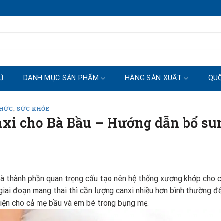
Ủ
DANH MỤC SẢN PHẨM
HÃNG SẢN XUẤT
QUỐ
THỨC
,
SỨC KHỎE
xi cho Bà Bầu – Hướng dẫn bổ sun
là thành phần quan trọng cấu tạo nên hệ thống xương khớp cho c
giai đoạn mang thai thì cần lượng canxi nhiều hơn bình thường đ
iện cho cả mẹ bầu và em bé trong bụng mẹ.