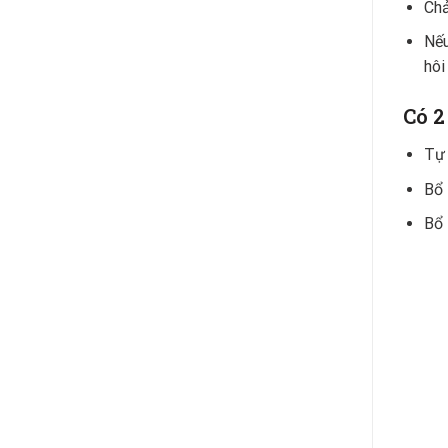
Chả
Nếu
hôi
Có 2
Tự 
Bổ 
Bổ 