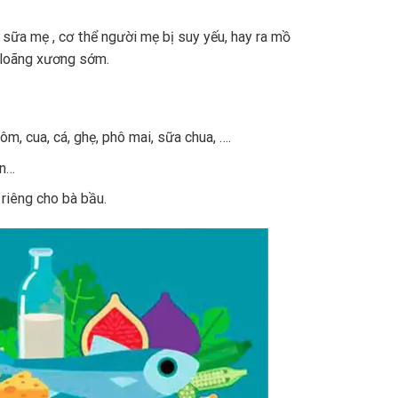
sữa mẹ , cơ thể người mẹ bị suy yếu, hay ra mồ
g loãng xương sớm.
m, cua, cá, ghẹ, phô mai, sữa chua, ….
ân…
riêng cho bà bầu.