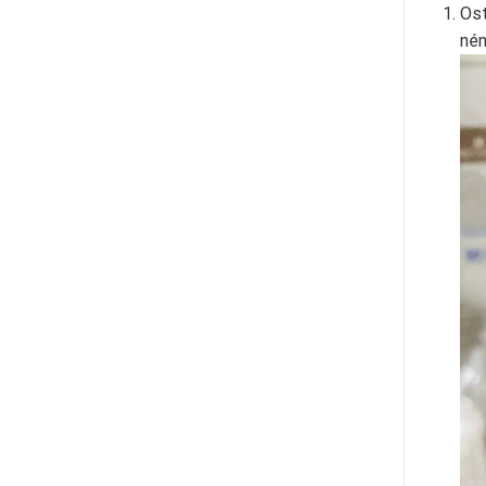
Ost
nén