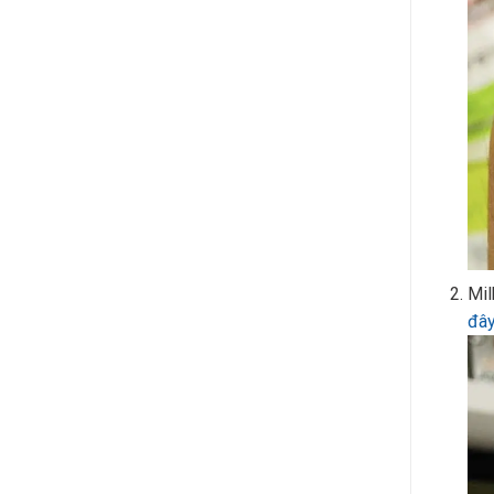
Mil
đâ