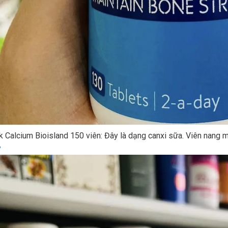
k Calcium Bioisland 150 viên: Đây là dạng canxi sữa. Viên nang
y