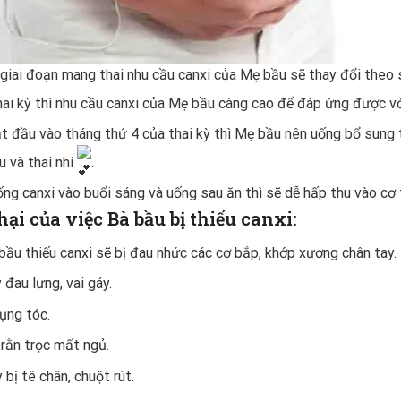
giai đoạn mang thai nhu cầu canxi của Mẹ bầu sẽ thay đổi theo 
hai kỳ thì nhu cầu canxi của Mẹ bầu càng cao để đáp ứng được vớ
t đầu vào tháng thứ 4 của thai kỳ thì Mẹ bầu nên uống bổ sung
 và thai nhi
.
ng canxi vào buổi sáng và uống sau ăn thì sẽ dễ hấp thu vào cơ 
hại của việc Bà bầu bị thiếu canxi:
bầu thiếu canxi sẽ bị đau nhức các cơ bắp, khớp xương chân tay.
 đau lưng, vai gáy.
rụng tóc.
trằn trọc mất ngủ.
 bị tê chân, chuột rút.