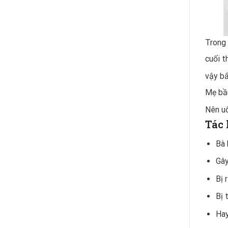
Trong 
cuối t
vậy bắ
Mẹ bầu
Nên uố
Tác 
Bà 
Gây
Bị 
Bị 
Hay