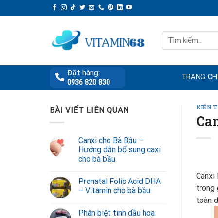
Skip
to
content
Tìm
kiếm:
Đặt hàng:
TRANG CH
0936 820 830
KIẾN 
BÀI VIẾT LIÊN QUAN
Can
Canxi cho Bà Bầu –
Hướng dẫn bổ sung caxi
cho bà bầu
Canxi 
Prenatal Folic Acid DHA
trong 
– Vitamin cho bà bầu
toàn d
Phân biệt tinh dầu hoa