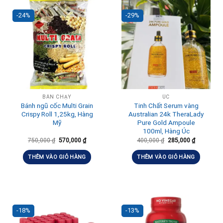
-24%
-29%
BÁN CHẠY
ÚC
Bánh ngũ cốc Multi Grain
Tinh Chất Serum vàng
Crispy Roll 1,25kg, Hàng
Australian 24k TheraLady
Mỹ
Pure Gold Ampoule
100ml, Hàng Úc
750,000
₫
570,000
₫
400,000
₫
285,000
₫
THÊM VÀO GIỎ HÀNG
THÊM VÀO GIỎ HÀNG
-18%
-13%