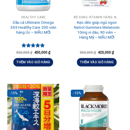
HEALTHY CARE
BỔ SUNG VITAMIN HẰNG NGÀY, TĂNG ĐỀ KHÁNG
Dầu cá Ultimate Omega
Kẹo dẻo giúp ngủ ngon
369 Healthy Care 200 viên
Natrol Gummies Melatonin
hàng Úc – MẪU MỚI
10mg vị dâu, 90 viên –
Hàng Mỹ – MẪU MỚI
Được xếp
550,000
₫
450,000
₫
550,000
₫
420,000
₫
hạng
5.00
5 sao
THÊM VÀO GIỎ HÀNG
THÊM VÀO GIỎ HÀNG
-15%
-13%