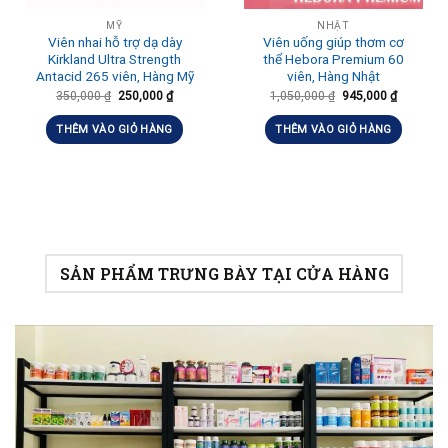
MỸ
NHẬT
Viên nhai hỗ trợ dạ dày
Viên uống giúp thơm cơ
Kirkland Ultra Strength
thể Hebora Premium 60
Antacid 265 viên, Hàng Mỹ
viên, Hàng Nhật
350,000
₫
250,000
₫
1,050,000
₫
945,000
₫
THÊM VÀO GIỎ HÀNG
THÊM VÀO GIỎ HÀNG
SẢN PHẨM TRƯNG BÀY TẠI CỬA HÀNG