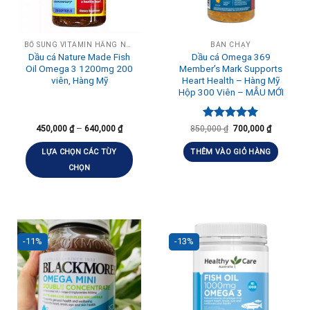
BỔ SUNG VITAMIN HẰNG NGÀY, TĂNG ĐỀ KHÁNG
BÁN CHẠY
Dầu cá Nature Made Fish
Dầu cá Omega 369
Oil Omega 3 1200mg 200
Member’s Mark Supports
viên, Hàng Mỹ
Heart Health – Hàng Mỹ
Hộp 300 Viên – MẪU MỚI
–
Được xếp
450,000
₫
640,000
₫
850,000
₫
700,000
₫
hạng
5.00
5 sao
LỰA CHỌN CÁC TÙY
THÊM VÀO GIỎ HÀNG
CHỌN
-11%
-13%