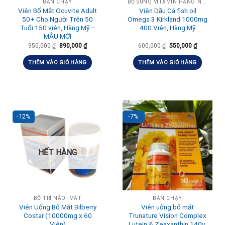
BÁN CHẠY
BỔ SUNG VITAMIN HẰNG NGÀY, TĂNG ĐỀ KHÁNG
Viên Bổ Mắt Ocuvite Adult
Viên Dầu Cá fish oil
50+ Cho Người Trên 50
Omega 3 Kirkland 1000mg
Tuổi 150 viên, Hàng Mỹ –
400 Viên, Hàng Mỹ
MẪU MỚI
950,000
₫
890,000
₫
600,000
₫
550,000
₫
THÊM VÀO GIỎ HÀNG
THÊM VÀO GIỎ HÀNG
-12%
-7%
HẾT HÀNG
BỔ TRÍ NÃO -MẮT
BÁN CHẠY
Viên Uống Bổ Mắt Bilberry
Viên uống bổ mắt
Costar (10000mg x 60
Trunature Vision Complex
Viên)
Lutein & Zeaxanthin 140v,