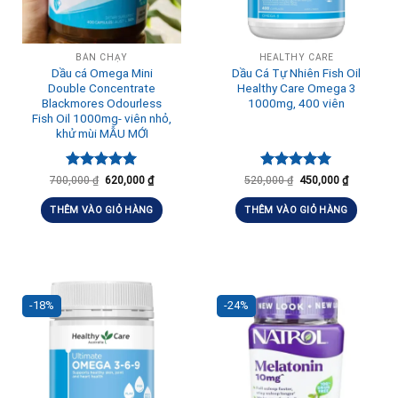
BÁN CHẠY
HEALTHY CARE
Dầu cá Omega Mini
Dầu Cá Tự Nhiên Fish Oil
Double Concentrate
Healthy Care Omega 3
Blackmores Odourless
1000mg, 400 viên
Fish Oil 1000mg- viên nhỏ,
khử mùi MẪU MỚI
Được xếp
Được xếp
700,000
₫
620,000
₫
520,000
₫
450,000
₫
hạng
5.00
hạng
5.00
5 sao
5 sao
THÊM VÀO GIỎ HÀNG
THÊM VÀO GIỎ HÀNG
-18%
-24%