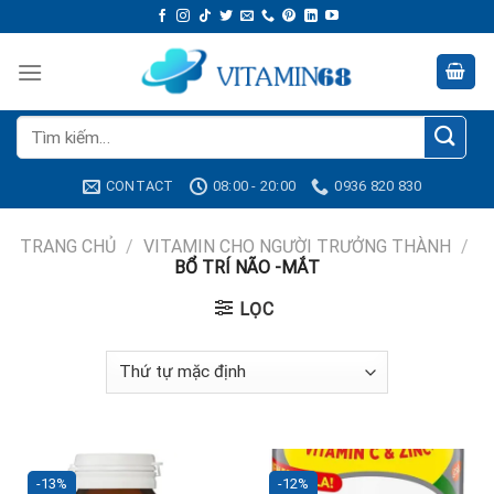
Skip
to
content
Tìm
kiếm:
CONTACT
08:00 - 20:00
0936 820 830
TRANG CHỦ
/
VITAMIN CHO NGƯỜI TRƯỞNG THÀNH
/
BỔ TRÍ NÃO -MẮT
LỌC
-13%
-12%