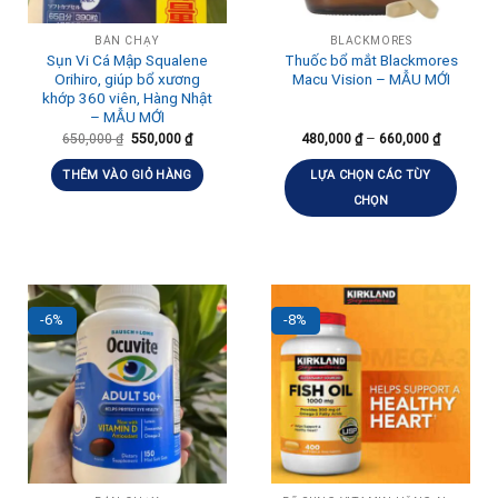
BÁN CHẠY
BLACKMORES
Sụn Vi Cá Mập Squalene
Thuốc bổ mắt Blackmores
Orihiro, giúp bổ xương
Macu Vision – MẪU MỚI
khớp 360 viên, Hàng Nhật
– MẪU MỚI
–
650,000
₫
550,000
₫
480,000
₫
660,000
₫
THÊM VÀO GIỎ HÀNG
LỰA CHỌN CÁC TÙY
CHỌN
-6%
-8%