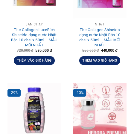
BÁN CHẠY
NHẬT
The Collagen LuxeRich
The Collagen Shiseido
Shiseido dạng nước Nhật
dạng nước Nhật Bản 10
Bản 10 chai x 50ml – MẪU
chai x 50ml – MẪU MỚI
MỚI NHẤT
NHẤT
720,000
₫
595,000
₫
550,000
₫
440,000
₫
THÊM VÀO GIỎ HÀNG
THÊM VÀO GIỎ HÀNG
-29%
-10%