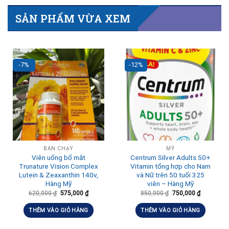
SẢN PHẨM VỪA XEM
-7%
-12%
BÁN CHẠY
MỸ
Viên uống bổ mắt
Centrum Silver Adults 50+
Trunature Vision Complex
Vitamin tổng hợp cho Nam
Lutein & Zeaxanthin 140v,
và Nữ trên 50 tuổi 325
Hàng Mỹ
viên – Hàng Mỹ
620,000
₫
575,000
₫
850,000
₫
750,000
₫
THÊM VÀO GIỎ HÀNG
THÊM VÀO GIỎ HÀNG