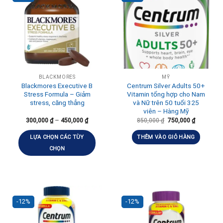
BLACKMORES
MỸ
Blackmores Executive B
Centrum Silver Adults 50+
Stress Formula – Giảm
Vitamin tổng hợp cho Nam
stress, căng thẳng
và Nữ trên 50 tuổi 325
viên – Hàng Mỹ
–
300,000
₫
450,000
₫
850,000
₫
750,000
₫
LỰA CHỌN CÁC TÙY
THÊM VÀO GIỎ HÀNG
CHỌN
-12%
-12%