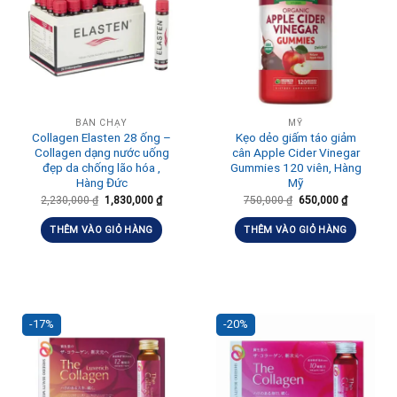
BÁN CHẠY
MỸ
Collagen Elasten 28 ống –
Kẹo dẻo giấm táo giảm
Collagen dạng nước uống
cân Apple Cider Vinegar
đẹp da chống lão hóa ,
Gummies 120 viên, Hàng
Hàng Đức
Mỹ
2,230,000
₫
1,830,000
₫
750,000
₫
650,000
₫
THÊM VÀO GIỎ HÀNG
THÊM VÀO GIỎ HÀNG
-17%
-20%