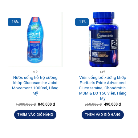
-16%
-11%
MỸ
MỸ
Nước uống hỗ trợ xương
Viên uống bổ xương khớp
khớp Glucosamine Joint
Puritan’s Pride Advanced
Movement 1000ml, Hàng
Glucosamine, Chondroitin,
Mỹ
MSM & D3 160 viên, Hàng
Mỹ
1,000,000
₫
840,000
₫
550,000
₫
490,000
₫
THÊM VÀO GIỎ HÀNG
THÊM VÀO GIỎ HÀNG