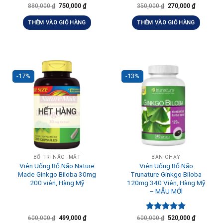
Được xếp
880,000
₫
750,000
₫
350,000
₫
270,000
₫
hạng
5.00
5 sao
THÊM VÀO GIỎ HÀNG
THÊM VÀO GIỎ HÀNG
-17%
-13%
HẾT HÀNG
BỔ TRÍ NÃO -MẮT
BÁN CHẠY
Viên Uống Bổ Não Nature
Viên Uống Bổ Não
Made Ginkgo Biloba 30mg
Trunature Ginkgo Biloba
200 viên, Hàng Mỹ
120mg 340 Viên, Hàng Mỹ
– MẪU MỚI
Được xếp
600,000
₫
499,000
₫
600,000
₫
520,000
₫