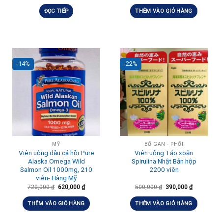
hạng
5.00
5 sao
ĐỌC TIẾP
THÊM VÀO GIỎ HÀNG
-14%
-22%
MỸ
BỔ GAN - PHỔI
Viên uống dầu cá hồi Pure
Viên uống Tảo xoắn
Alaska Omega Wild
Spirulina Nhật Bản hộp
Salmon Oil 1000mg, 210
2200 viên
viên- Hàng Mỹ
720,000
₫
620,000
₫
500,000
₫
390,000
₫
THÊM VÀO GIỎ HÀNG
THÊM VÀO GIỎ HÀNG