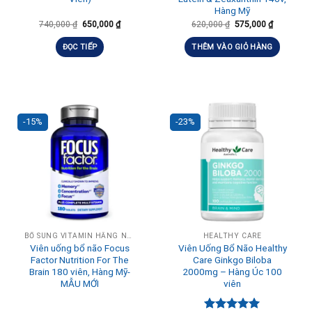
Hàng Mỹ
740,000
₫
650,000
₫
620,000
₫
575,000
₫
ĐỌC TIẾP
THÊM VÀO GIỎ HÀNG
-15%
-23%
BỔ SUNG VITAMIN HẰNG NGÀY, TĂNG ĐỀ KHÁNG
HEALTHY CARE
Viên uống bổ não Focus
Viên Uống Bổ Não Healthy
Factor Nutrition For The
Care Ginkgo Biloba
Brain 180 viên, Hàng Mỹ-
2000mg – Hàng Úc 100
MẪU MỚI
viên