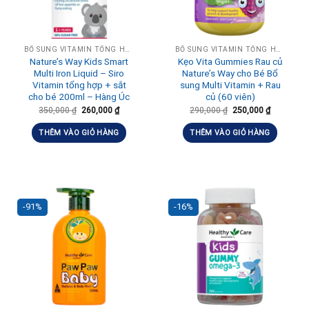
BỔ SUNG VITAMIN TỔNG HỢP HÀNG NGÀY
BỔ SUNG VITAMIN TỔNG HỢP HÀNG NGÀY
Nature’s Way Kids Smart
Kẹo Vita Gummies Rau củ
Multi Iron Liquid – Siro
Nature’s Way cho Bé Bổ
Vitamin tổng hợp + sắt
sung Multi Vitamin + Rau
cho bé 200ml – Hàng Úc
củ (60 viên)
350,000
₫
260,000
₫
290,000
₫
250,000
₫
THÊM VÀO GIỎ HÀNG
THÊM VÀO GIỎ HÀNG
-91%
-16%