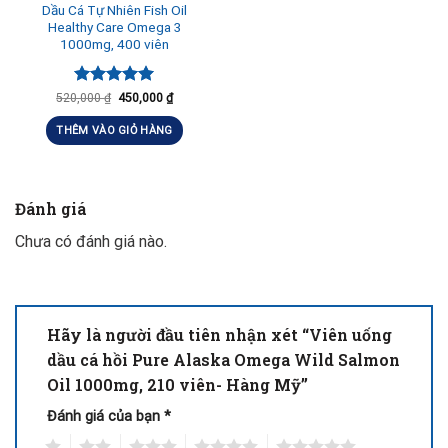
Dầu Cá Tự Nhiên Fish Oil
Healthy Care Omega 3
1000mg, 400 viên
Được xếp
520,000
₫
450,000
₫
hạng
5.00
5 sao
THÊM VÀO GIỎ HÀNG
Đánh giá
Chưa có đánh giá nào.
Hãy là người đầu tiên nhận xét “Viên uống
dầu cá hồi Pure Alaska Omega Wild Salmon
Oil 1000mg, 210 viên- Hàng Mỹ”
Đánh giá của bạn
*
1
2
3
4
5