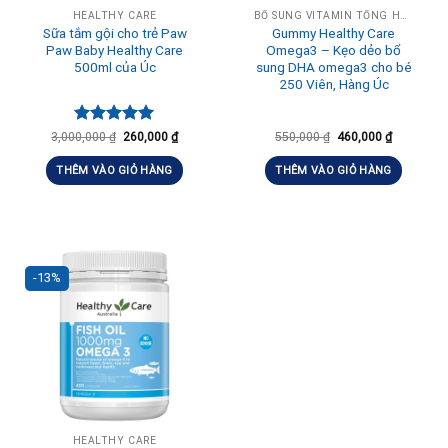
HEALTHY CARE
BỔ SUNG VITAMIN TỔNG HỢP HÀNG NGÀY
Sữa tắm gội cho trẻ Paw
Gummy Healthy Care
Paw Baby Healthy Care
Omega3 – Kẹo dẻo bổ
500ml của Úc
sung DHA omega3 cho bé
250 Viên, Hàng Úc
Được xếp
3,000,000
₫
260,000
₫
550,000
₫
460,000
₫
hạng
5.00
5 sao
THÊM VÀO GIỎ HÀNG
THÊM VÀO GIỎ HÀNG
-13%
HEALTHY CARE