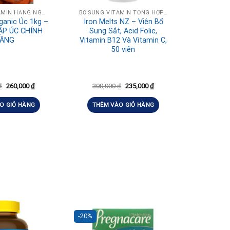
BỔ SUNG VITAMIN HẰNG NGÀY, TĂNG ĐỀ KHÁNG
BỔ SUNG VITAMIN TỔNG HỢP HÀNG NGÀY
ganic Úc 1kg –
Iron Melts NZ – Viên Bổ
P ÚC CHÍNH
Sung Sắt, Acid Folic,
ÃNG
Vitamin B12 Và Vitamin C,
50 viên
₫
260,000
₫
300,000
₫
235,000
₫
O GIỎ HÀNG
THÊM VÀO GIỎ HÀNG
-20%