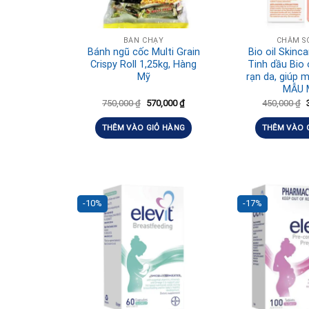
BÁN CHẠY
CHĂM S
Bánh ngũ cốc Multi Grain
Bio oil Skinc
Crispy Roll 1,25kg, Hàng
Tinh dầu Bio o
Mỹ
rạn da, giúp 
MẪU 
750,000
₫
570,000
₫
450,000
₫
THÊM VÀO GIỎ HÀNG
THÊM VÀO 
-10%
-17%