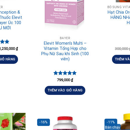
ER
onception &
Hạt Chia Or
huốc Elevit
HÀNG NHẬ
ayer Úc 100
H
U MỚI
BAYER
Elevit Women’s Multi –
xếp
Vitamin Tổng Hợp cho
1,250,000
₫
300,000
.00
Phụ Nữ Sau khi Sinh (100
viên)
GIỎ HÀNG
THÊM VÀ
Được xếp
799,000
₫
hạng
5.00
5 sao
THÊM VÀO GIỎ HÀNG
-16%
-11%
Bán chạy