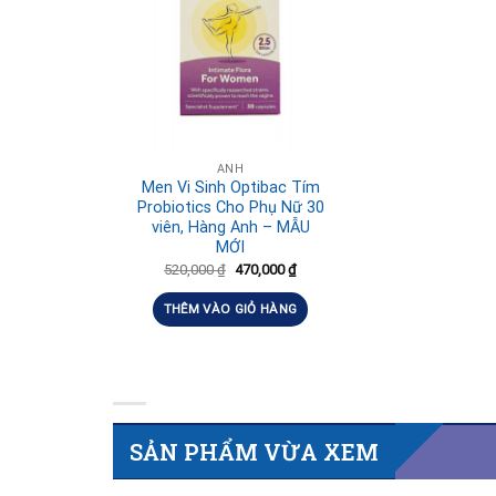
ANH
Men Vi Sinh Optibac Tím
Probiotics Cho Phụ Nữ 30
viên, Hàng Anh – MẪU
MỚI
520,000
₫
470,000
₫
THÊM VÀO GIỎ HÀNG
SẢN PHẨM VỪA XEM