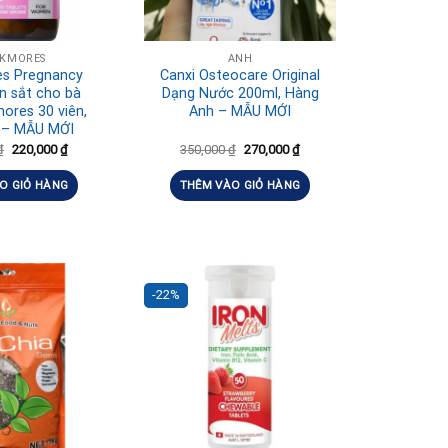
CKMORES
ANH
es Pregnancy
Canxi Osteocare Original
ên sắt cho bà
Dạng Nước 200ml, Hàng
ores 30 viên,
Anh – MẪU MỚI
 – MẪU MỚI
₫
220,000
₫
350,000
₫
270,000
₫
O GIỎ HÀNG
THÊM VÀO GIỎ HÀNG
-22%