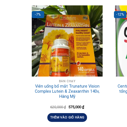
-7%
-12%
BÁN CHẠY
Viên uống bổ mắt Trunature Vision
Cent
Complex Lutein & Zeaxanthin 140v,
tổn
Hàng Mỹ
620,000
₫
575,000
₫
THÊM VÀO GIỎ HÀNG