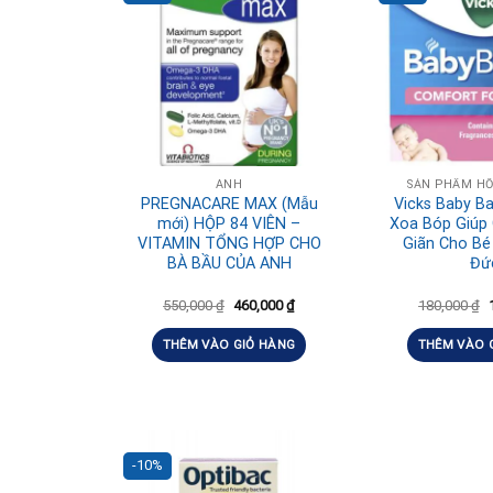
ANH
SẢN PHẨM HỖ
PREGNACARE MAX (Mẫu
Vicks Baby B
mới) HỘP 84 VIÊN –
Xoa Bóp Giúp
VITAMIN TỔNG HỢP CHO
Giãn Cho Bé
BÀ BẦU CỦA ANH
Đứ
550,000
₫
460,000
₫
180,000
₫
THÊM VÀO GIỎ HÀNG
THÊM VÀO 
-10%