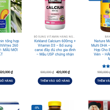
Ỹ
BỔ SUNG VITAMIN HẰNG NGÀY, TĂNG ĐỀ KHÁNG
BÁ
in tổng hợp
Kirkland Calcium 600mg +
Nature M
ltiVites 260
Vitamin D3 – Bổ sung
Multi DHA 
ỹ- MẪU MỚI
canxi đầy đủ cho gia đình
Hợp Cho 
ẤT
– Mẫu USP chứng nhận
Viên – H
Đượ
520,000
₫
500,000
₫
420,000
₫
900,000
hạn
5 sa
GIỎ HÀNG
THÊM VÀO GIỎ HÀNG
THÊM VÀ
-8%