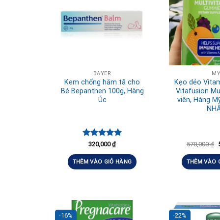
BAYER
M
Kem chống hăm tã cho
Kẹo dẻo Vitam
Bé Bepanthen 100g, Hàng
Vitafusion Mu
Úc
viên, Hàng M
NH
Được xếp
320,000
₫
570,000
₫
hạng
5.00
5 sao
THÊM VÀO GIỎ HÀNG
THÊM VÀO 
-16%
-22%