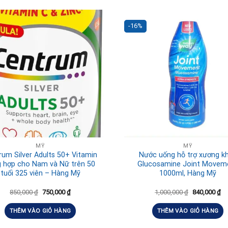
-16%
MỸ
MỸ
rum Silver Adults 50+ Vitamin
Nước uống hỗ trợ xương k
g hợp cho Nam và Nữ trên 50
Glucosamine Joint Movem
tuổi 325 viên – Hàng Mỹ
1000ml, Hàng Mỹ
850,000
₫
750,000
₫
1,000,000
₫
840,000
₫
THÊM VÀO GIỎ HÀNG
THÊM VÀO GIỎ HÀNG