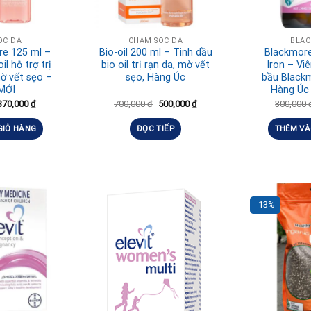
ÓC DA
CHĂM SÓC DA
BLA
are 125 ml –
Bio-oil 200 ml – Tinh dầu
Blackmor
il hỗ trợ trị
bio oil trị rạn da, mờ vết
Iron – Vi
mờ vết sẹo –
sẹo, Hàng Úc
bầu Blackm
MỚI
Hàng Úc
370,000
₫
700,000
₫
500,000
₫
300,000
GIỎ HÀNG
ĐỌC TIẾP
THÊM VÀ
-13%