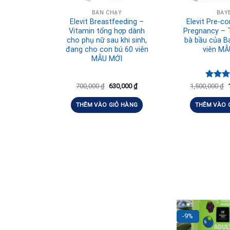
BÁN CHẠY
BAY
Elevit Breastfeeding –
Elevit Pre-c
Vitamin tổng hợp dành
Pregnancy – T
cho phụ nữ sau khi sinh,
bà bầu của B
đang cho con bú 60 viên
viên MẪ
MẪU MỚI
Được 
700,000
₫
630,000
₫
1,500,000
₫
hạng
5
5 sao
THÊM VÀO GIỎ HÀNG
THÊM VÀO 
-9%