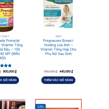
N CHẠY
ANH
ade Prenatal
Pregnacare Breast-
– Vitamin Tổng
feeding của Anh –
Bà Bầu – 150
Vitamin Tổng Hợp Cho
ÀNG MỸ (MẪU
Phụ Nữ Sau Sinh
MỚI)
c xếp
₫
800,000
₫
550,000
₫
440,000
₫
g
4.80
o
O GIỎ HÀNG
THÊM VÀO GIỎ HÀNG
-25%