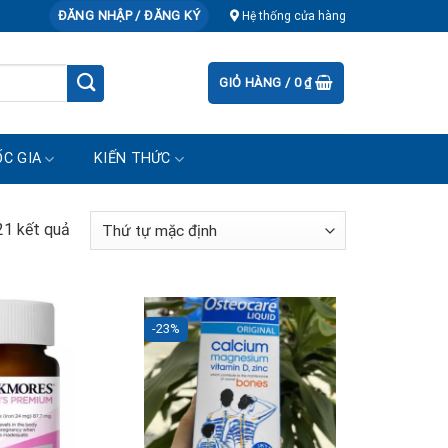
ĐĂNG NHẬP / ĐĂNG KÝ
Hệ thống cửa hàng
GIỎ HÀNG /
0
₫
C GIA
KIẾN THỨC
 21 kết quả
-23%