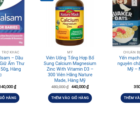
 TRỢ KHÁC
MỸ
CHUẨN B
alsam – Dầu
Viên Uống Tổng Hợp Bổ
Yến mạch
 Giữ Ấm Thư
Sung Calcium Magnesium
nguyên chấ
 50g, Hàng
Zinc With Vitamin D3 –
Mỹ – 
c
300 Viên Hãng Nature
Made, Hàng Mỹ
140,000
₫
480,000
₫
440,000
₫
35
GIỎ HÀNG
THÊM VÀO GIỎ HÀNG
THÊM VÀ