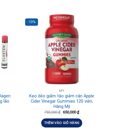
-13%
MỸ
llagen
Kẹo dẻo giấm táo giảm cân Apple
g lão
Cider Vinegar Gummies 120 viên,
Hàng Mỹ
750,000
₫
650,000
₫
THÊM VÀO GIỎ HÀNG