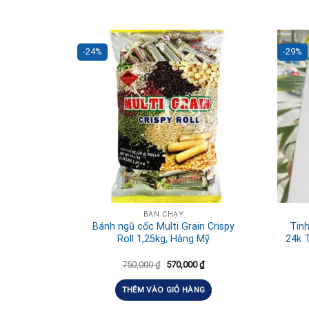
-24%
-29%
BÁN CHẠY
Bánh ngũ cốc Multi Grain Crispy
Tinh
Roll 1,25kg, Hàng Mỹ
24k 
750,000
₫
570,000
₫
THÊM VÀO GIỎ HÀNG