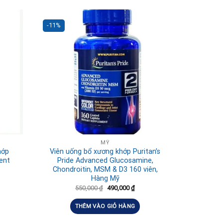
-11%
MỸ
hớp
Viên uống bổ xương khớp Puritan’s
ent
Pride Advanced Glucosamine,
Chondroitin, MSM & D3 160 viên,
Hàng Mỹ
550,000
₫
490,000
₫
THÊM VÀO GIỎ HÀNG