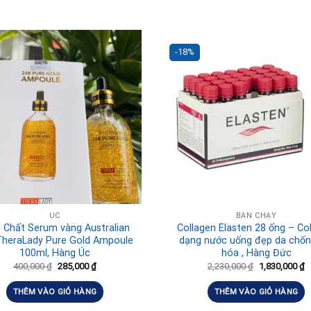
-18%
ÚC
BÁN CHẠY
 Chất Serum vàng Australian
Collagen Elasten 28 ống – Co
TheraLady Pure Gold Ampoule
dạng nước uống đẹp da chốn
100ml, Hàng Úc
hóa , Hàng Đức
400,000
₫
285,000
₫
2,230,000
₫
1,830,000
₫
THÊM VÀO GIỎ HÀNG
THÊM VÀO GIỎ HÀNG