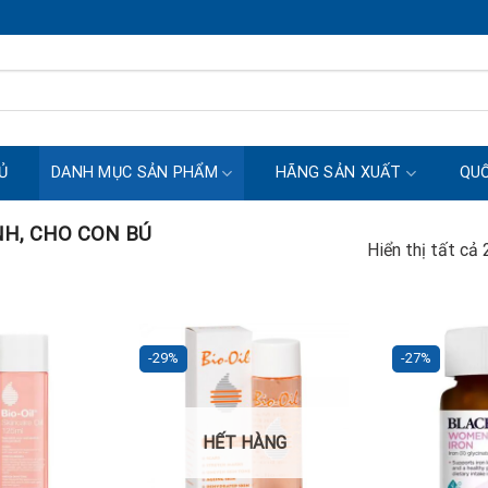
Ủ
DANH MỤC SẢN PHẨM
HÃNG SẢN XUẤT
QUỐ
NH, CHO CON BÚ
Hiển thị tất cả
-29%
-27%
HẾT HÀNG