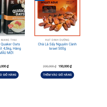
Ị MANG THAI
HẠT DINH DƯỠNG
 Quaker Oats
Chà Là Sấy Nguyên Cành
t 4,5kg, Hàng
Israel 500g
MẪU MỚI
0,000
₫
200,000
₫
150,000
₫
O GIỎ HÀNG
THÊM VÀO GIỎ HÀNG