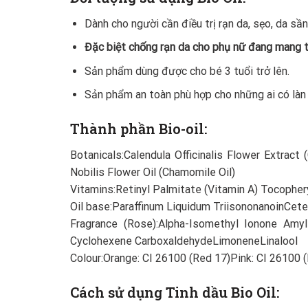
Dành cho người cần điều trị rạn da, sẹo, da sần
Đặc biệt chống rạn da cho phụ nữ đang mang th
Sản phẩm dùng được cho bé 3 tuổi trở lên.
Sản phẩm an toàn phù hợp cho những ai có làn
Thành phần Bio-oil:
Botanicals:Calendula Officinalis Flower Extract
Nobilis Flower Oil (Chamomile Oil)
Vitamins:Retinyl Palmitate (Vitamin A) Tocopher
Oil base:Paraffinum Liquidum TriisononanoinCet
Fragrance (Rose):Alpha-Isomethyl Ionone Amyl 
Cyclohexene CarboxaldehydeLimoneneLinalool
Colour:Orange: CI 26100 (Red 17)Pink: CI 26100 (
Cách sử dụng Tinh dầu Bio Oil: