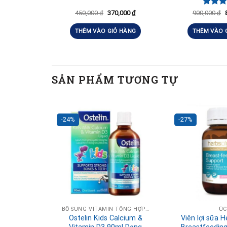
Được 
450,000
₫
370,000
₫
900,000
₫
hạng
4
5 sao
THÊM VÀO GIỎ HÀNG
THÊM VÀO 
SẢN PHẨM TƯƠNG TỰ
-24%
-27%
BỔ SUNG VITAMIN TỔNG HỢP HÀNG NGÀY
Ú
Ostelin Kids Calcium &
Viên lợi sữa H