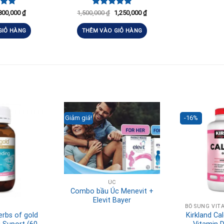
xếp
Được xếp
800,000
₫
1,500,000
₫
1,250,000
₫
.80
hạng
5.00
5 sao
GIỎ HÀNG
THÊM VÀO GIỎ HÀNG
Giảm giá!
-16%
ÚC
Combo bầu Úc Menevit +
Elevit Bayer
C
erbs of gold
Kirkland C