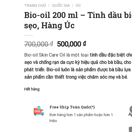
TRANG CHỦ
/
QUỐC GIA
/
ÚC
Bio-oil 200 ml – Tinh dầu bio
sẹo, Hàng Úc
700,000
₫
500,000
₫
Bio-oil Skin Care Oil là một loại
tinh dầu đặc biệt ch
sẹo và chống rạn da cực kỳ hiệu quả cho bà bầu, cho 
phát triển
.
Bio-oil luôn là sản phẩm được bà bầu lựa 
sản phẩm cần thiết trong việc chăm sóc mẹ và bé.
Hết hàng
Free Ship Toàn Quốc(*)
Đơn hàng hơn 1 sản phẩm hoặc hơn 1
triệu