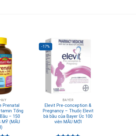
-17%
HẠY
BAYER
 Prenatal
Elevit Pre-conception &
itamin Tổng
Pregnancy – Thuốc Elevit
Bầu – 150
bà bầu của Bayer Úc 100
G MỸ (MẪU
viên MẪU MỚI
)