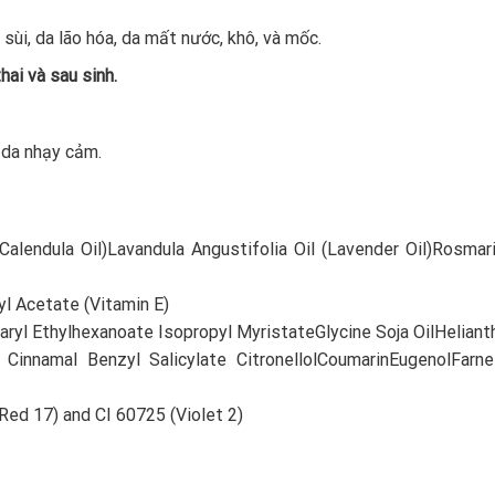
 sùi, da lão hóa, da mất nước, khô, và mốc.
ai và sau sinh.
 da nhạy cảm.
 (Calendula Oil)Lavandula Angustifolia Oil (Lavender Oil)Rosmar
yl Acetate (Vitamin E)
earyl Ethylhexanoate Isopropyl MyristateGlycine Soja OilHelia
Cinnamal Benzyl Salicylate CitronellolCoumarinEugenolFarnes
Red 17) and CI 60725 (Violet 2)