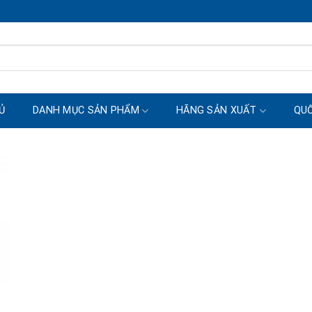
Ủ
DANH MỤC SẢN PHẨM
HÃNG SẢN XUẤT
QUỐ