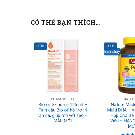
CÓ THỂ BẠN THÍCH…
-18%
-11%
Bán chạy
CHĂM SÓC DA
BÁN C
Bio oil Skincare 125 ml –
Nature Made
Tinh dầu Bio oil hỗ trợ trị
Multi DHA – V
rạn da, giúp mờ vết sẹo –
Hợp Cho Bà 
MẪU MỚI
Viên – HÀN
MỚI