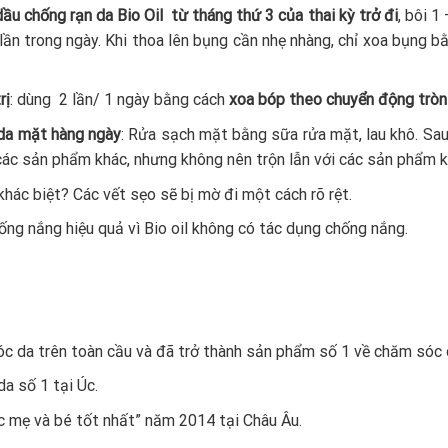
u chống rạn da Bio Oil từ tháng thứ 3 của thai kỳ trở đi
, bôi 1
ần trong ngày. Khi thoa lên bụng cần nhẹ nhàng, chỉ xoa bụng b
rị
: dùng 2 lần/ 1 ngày bằng cách
xoa bóp theo chuyển động tròn
da mặt hàng ngày
: Rửa sạch mặt bằng sữa rửa mặt, lau khô. Sau
các sản phẩm khác, nhưng không nên trộn lẫn với các sản phẩm k
khác biệt? Các vết sẹo sẽ bị mờ đi một cách rõ rệt.
ng nắng hiệu quả vì Bio oil không có tác dụng chống nắng.
óc da trên toàn cầu và đã trở thành sản phẩm số 1 về chăm sóc 
a số 1 tại Úc.
óc mẹ và bé tốt nhất” năm 2014 tại Châu Âu.