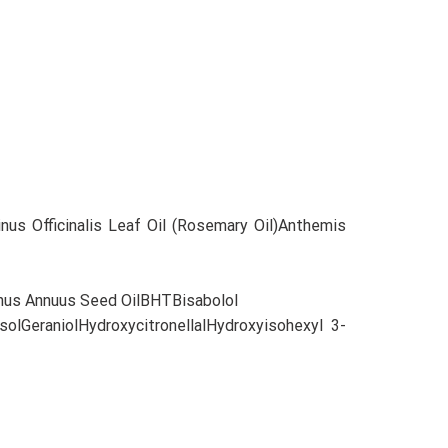
inus Officinalis Leaf Oil (Rosemary Oil)Anthemis
nthus Annuus Seed OilBHTBisabolol
olGeraniolHydroxycitronellalHydroxyisohexyl 3-