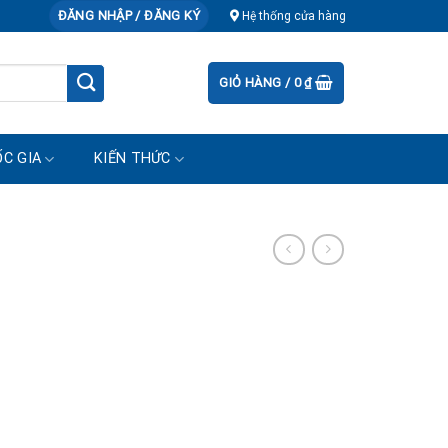
ĐĂNG NHẬP / ĐĂNG KÝ
Hệ thống cửa hàng
GIỎ HÀNG /
0
₫
C GIA
KIẾN THỨC