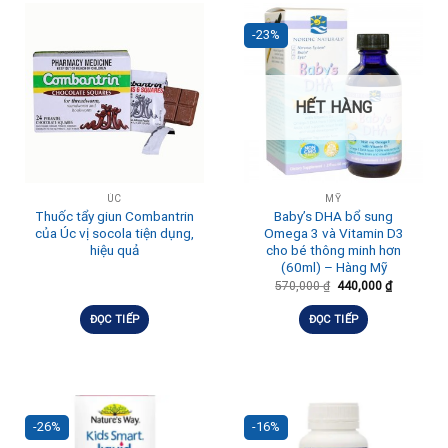
-23%
HẾT HÀNG
ÚC
MỸ
Thuốc tẩy giun Combantrin
Baby’s DHA bổ sung
của Úc vị socola tiện dụng,
Omega 3 và Vitamin D3
hiệu quả
cho bé thông minh hơn
(60ml) – Hàng Mỹ
570,000
₫
440,000
₫
ĐỌC TIẾP
ĐỌC TIẾP
-26%
-16%