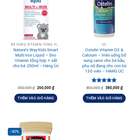
BỔ SUNG VITAMIN TỔNG HỢP HÀNG NGÀY
ÚC
Nature’s Way Kids Smart
Ostelin Vitamin D3 &
Multi Iron Liquid – Siro
Calcium – Viên uống bổ
Vitamin tổng hợp + sắt
sung canxi cho bà bầu,
cho bé 200ml – Hàng Úc
phụ nữ đang cho con bú
130 viên – HÀNG ÚC
Được xếp
350,000
₫
260,000
₫
450,000
₫
380,000
₫
hạng
5.00
5 sao
THÊM VÀO GIỎ HÀNG
THÊM VÀO GIỎ HÀNG
-40%