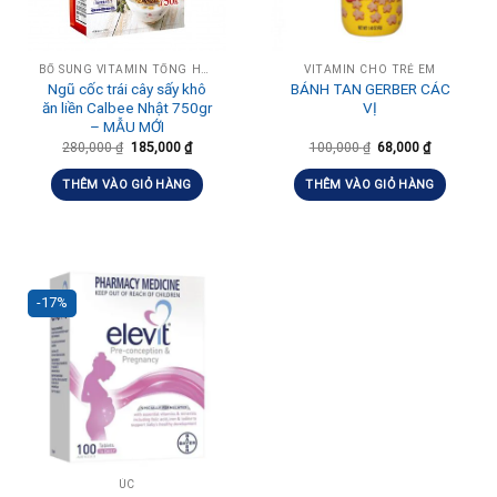
BỔ SUNG VITAMIN TỔNG HỢP HÀNG NGÀY
VITAMIN CHO TRẺ EM
Ngũ cốc trái cây sấy khô
BÁNH TAN GERBER CÁC
ăn liền Calbee Nhật 750gr
VỊ
– MẪU MỚI
280,000
₫
185,000
₫
100,000
₫
68,000
₫
THÊM VÀO GIỎ HÀNG
THÊM VÀO GIỎ HÀNG
-17%
ÚC