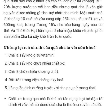
quá trình sấy khô ở nhiệt độ cao chỉ còn giữ lại khoảng 15 –
20% lượng nước so với ban đầu nhưng quả chà là vẫn giữ
nguyên được những gì tinh tuý nhất cho mình. Một suất chà
là khoảng 10 quả cỡ vừa cung cấp 25% nhu cầu chất xơ và
600mg kali, tương đương 15% nhu cầu hàng ngày của cơ
thể. Và Thế Giới Hạt hân hạnh là nhà nhập khẩu và phân phối
sản phẩm Chà Là sấy khô trên toàn quốc.
Những lợi ích chính của quả chà là với sức khoẻ:
Chà là sấy khô giàu vitamin.
Chà là sấy khô chứa nhiều chất xơ.
Chà là chứa nhiều khoáng chất.
Rất tốt trong việc chống oxy hoá.
Là nguồn dinh dưỡng tuyệt với cho phụ nữ mang thai.
Chất xơ trong quả chà là khô có tác dụng loại bỏ độc tố
chính vì vậy mà sử dụng quả chà là thường xuyên sẽ giúp