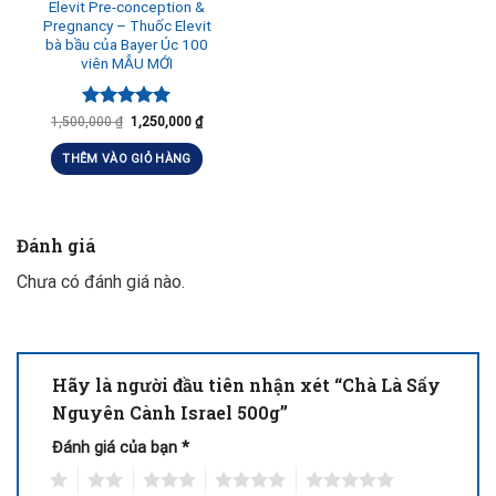
Elevit Pre-conception &
Pregnancy – Thuốc Elevit
bà bầu của Bayer Úc 100
viên MẪU MỚI
Được xếp
1,500,000
₫
1,250,000
₫
hạng
5.00
5 sao
THÊM VÀO GIỎ HÀNG
Đánh giá
Chưa có đánh giá nào.
Hãy là người đầu tiên nhận xét “Chà Là Sấy
Nguyên Cành Israel 500g”
Đánh giá của bạn
*
1
2
3
4
5