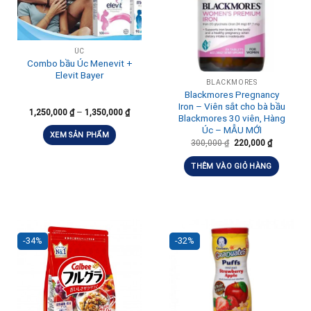
ÚC
Combo bầu Úc Menevit +
Elevit Bayer
BLACKMORES
Blackmores Pregnancy
Iron – Viên sắt cho bà bầu
–
1,250,000
₫
1,350,000
₫
Blackmores 30 viên, Hàng
Úc – MẪU MỚI
XEM SẢN PHẨM
300,000
₫
220,000
₫
THÊM VÀO GIỎ HÀNG
-34%
-32%