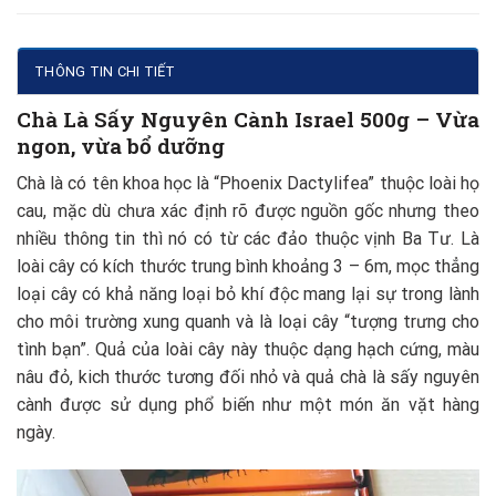
THÔNG TIN CHI TIẾT
Chà Là Sấy Nguyên Cành Israel 500g – Vừa
ngon, vừa bổ dưỡng
Chà là có tên khoa học là “Phoenix Dactylifea” thuộc loài họ
cau, mặc dù chưa xác định rõ được nguồn gốc nhưng theo
nhiều thông tin thì nó có từ các đảo thuộc vịnh Ba Tư. Là
loài cây có kích thước trung bình khoảng 3 – 6m, mọc thẳng
loại cây có khả năng loại bỏ khí độc mang lại sự trong lành
cho môi trường xung quanh và là loại cây “tượng trưng cho
tình bạn”. Quả của loài cây này thuộc dạng hạch cứng, màu
nâu đỏ, kich thước tương đối nhỏ và quả chà là sấy nguyên
cành được sử dụng phổ biến như một món ăn vặt hàng
ngày.