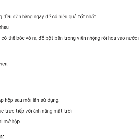
g đều đặn hàng ngày để có hiệu quả tốt nhất.
nhau.
 có thể bóc vỏ ra, đổ bột bên trong viên nhộng rồi hòa vào nước
viên.
ắp hộp sau mỗi lần sử dụng.
c trực tiếp với ánh nắng mặt trời.
hi mở hộp.
m: