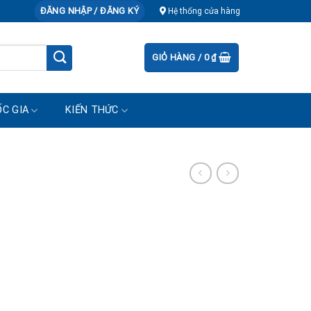
ĐĂNG NHẬP / ĐĂNG KÝ
Hệ thống cửa hàng
GIỎ HÀNG /
0
₫
C GIA
KIẾN THỨC