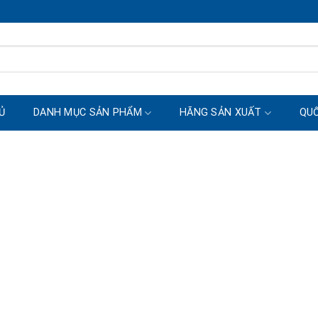
Ủ
DANH MỤC SẢN PHẨM
HÃNG SẢN XUẤT
QUỐ