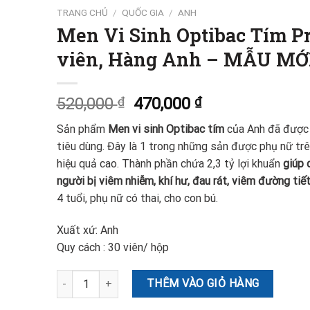
TRANG CHỦ
/
QUỐC GIA
/
ANH
Men Vi Sinh Optibac Tím Pr
viên, Hàng Anh – MẪU MỚ
520,000
₫
470,000
₫
Sản phẩm
Men vi sinh Optibac tím
của Anh đã được 
tiêu dùng. Đây là 1 trong những sản được phụ nữ trê
hiệu quả cao. Thành phần chứa 2,3 tỷ lợi khuẩn
giúp 
người bị viêm nhiễm, khí hư, đau rát, viêm đường tiết
4 tuổi, phụ nữ có thai, cho con bú.
Xuất xứ: Anh
Quy cách : 30 viên/ hộp
Men Vi Sinh Optibac Tím Probiotics Cho Phụ Nữ 30 viên
THÊM VÀO GIỎ HÀNG