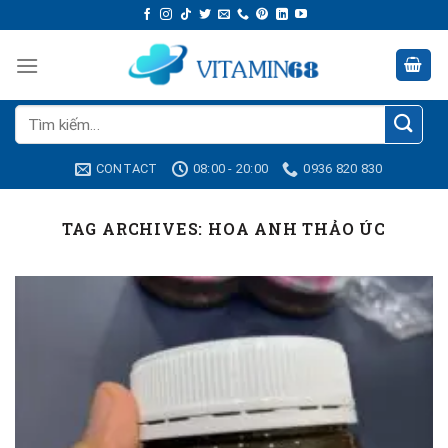
Skip
to
content
Tìm
kiếm:
CONTACT
08:00 - 20:00
0936 820 830
TAG ARCHIVES:
HOA ANH THẢO ÚC