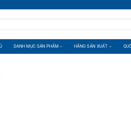
Ủ
DANH MỤC SẢN PHẨM
HÃNG SẢN XUẤT
QUỐ