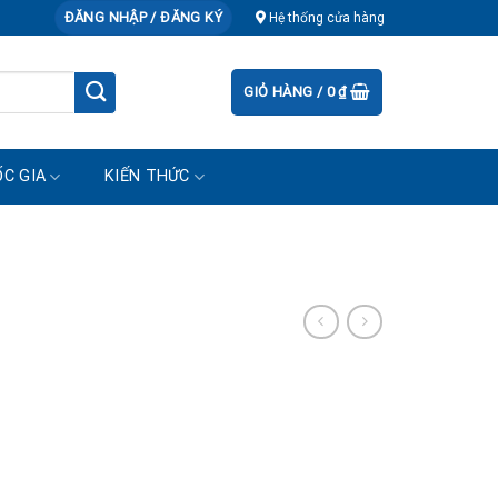
ĐĂNG NHẬP / ĐĂNG KÝ
Hệ thống cửa hàng
GIỎ HÀNG /
0
₫
C GIA
KIẾN THỨC