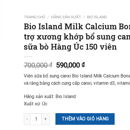
TRANG CHỦ
/
HÃNG SẢN XUẤT
/
BIO ISLAND
Bio Island Milk Calcium Bo
trợ xương khớp bổ sung can
sữa bò Hàng Úc 150 viên
700,000
₫
590,000
₫
Viên sữa bổ sung canxi Bio Island Milk Calcium Bo
và răng bằng cách cung cấp canxi, vitamin d3, vitam
Hãng sản xuất: Bio Island
Xuất xứ: Úc
Bio Island Milk Calcium Bone Care - Viên uống hỗ trợ xư
THÊM VÀO GIỎ HÀNG