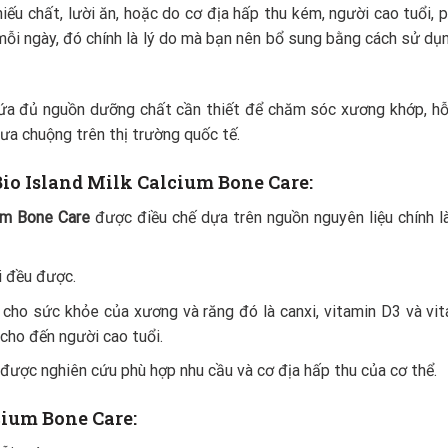
ếu chất, lười ăn, hoặc do cơ địa hấp thu kém, người cao tuổi, 
mỗi ngày, đó chính là lý do mà bạn nên bổ sung bằng cách sử d
ứa đủ nguồn dưỡng chất cần thiết để chăm sóc xương khớp, hỗ 
a chuộng trên thị trường quốc tế.
Bio Island Milk Calcium Bone Care:
ium Bone Care
được điều chế dựa trên nguồn nguyên liệu chính l
i đều được.
cho sức khỏe của xương và răng đó là canxi, vitamin D3 và vi
 cho đến người cao tuổi.
ược nghiên cứu phù hợp nhu cầu và cơ địa hấp thu của cơ thể.
cium Bone Care: