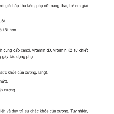
i già, hấp thu kém, phụ nữ mang thai, trẻ em giai
uột.
ả tốt hơn.
cung cấp canxi, vitamin d3, vitamin K2 từ chiết
g gây tác dụng phụ.
 sức khỏe của xương, răng).
hất).
ốp xương.
riển và duy trì sự chắc khỏe của xương. Tuy nhiên,