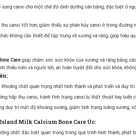
 sung canxi cho một chế độ dinh dưỡng cân bằng, đặc biệt ở ngườ
thu canxi tốt hơn, giảm thiểu sự phân hủy canxi ở trong đường r
khác không cần thiết để tập trung về xương và răng, giúp hiệu qu
 Bone Care
giúp chăm sóc sức khỏe của xương và răng bằng cách 
 thiếu niên và người lớn, an toàn tuyệt đối cho sức khỏe, khôn
ên:
hoáng chất quan trọng nhất hình thành và phát triển và duy trì
ng hấp thụ canxi, tránh tình trạng canxi bị thất thoát hay biến c
g duy trì mật độ khoáng xương, giảm tình trạng loãng xương, x
 Island Milk Calcium Bone Care Úc:
ưỡng chất đặc biệt quan trọng trong quá trình hình thành, phát t