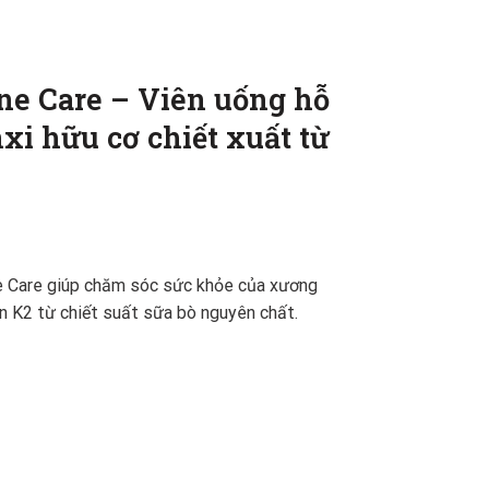
ne Care – Viên uống hỗ
xi hữu cơ chiết xuất từ
ne Care giúp chăm sóc sức khỏe của xương
in K2 từ chiết suất sữa bò nguyên chất.
ơng khớp bổ sung canxi hữu cơ chiết xuất từ sữa bò Hàng Úc 150 viên