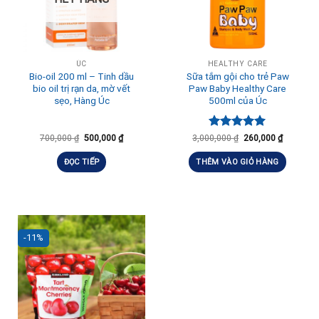
ÚC
HEALTHY CARE
Bio-oil 200 ml – Tinh dầu
Sữa tắm gội cho trẻ Paw
bio oil trị rạn da, mờ vết
Paw Baby Healthy Care
sẹo, Hàng Úc
500ml của Úc
Được xếp
700,000
₫
500,000
₫
3,000,000
₫
260,000
₫
hạng
5.00
5 sao
ĐỌC TIẾP
THÊM VÀO GIỎ HÀNG
-11%