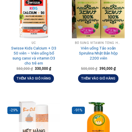
ÚC
BỔ SUNG VITAMIN TỔNG HỢP HÀNG NGÀY
Swisse Kids Calcium + D3
Viên uống Tảo xoắn
50 viên – Viên uống bổ
Spirulina Nhật Bản hộp
sung canxi và vitamin D3
2200 viên
cho trẻ em
550,000
₫
330,000
₫
500,000
₫
390,000
₫
THÊM VÀO GIỎ HÀNG
THÊM VÀO GIỎ HÀNG
-29%
-91%
HẾT HÀNG