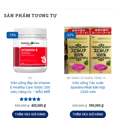
SẢN PHẨM TƯƠNG TỰ
-16%
-22%
ÚC
BỔ SUNG VITAMIN TỔNG HỢP HÀNG NGÀY
Viên uống đẹp da Vitamin
Viên uống Tảo xoắn
E Healthy Care 500IU 200
Spirulina Nhật Bản hộp
viên, Hàng Úc – MẪU MỚI
2200 viên
Được xếp
500,000
₫
420,000
₫
500,000
₫
390,000
₫
hạng
5.00
5 sao
THÊM VÀO GIỎ HÀNG
THÊM VÀO GIỎ HÀNG