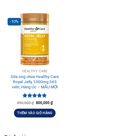
-10%
HEALTHY CARE
Sữa ong chúa Healthy Care
Royal Jelly 1000mg 365
viên, Hàng Úc – MẪU MỚI
Được xếp
890,000
₫
800,000
₫
hạng
5.00
5 sao
THÊM VÀO GIỎ HÀNG