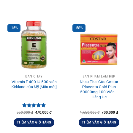
-15%
-58%
BÁN CHẠY
SẢN PHẨM LÀM ĐẸP
Vitamin E 400 IU 500 viên
Nhau Thai Cừu Costar
Kirkland của Mỹ [Mẫu mới]
Placenta Gold Plus
50000mg 100 Viên –
Hàng Úc
Được xếp
550,000
₫
470,000
₫
1,650,000
₫
700,000
₫
hạng
5.00
5 sao
THÊM VÀO GIỎ HÀNG
THÊM VÀO GIỎ HÀNG