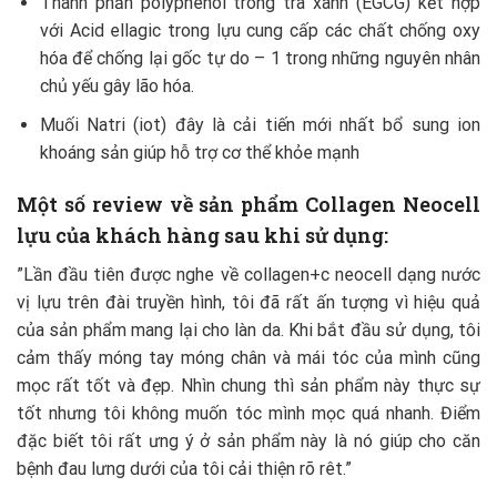
Thành phần polyphenol trong trà xanh (EGCG) kết hợp
với Acid ellagic trong lựu cung cấp các chất chống oxy
hóa để chống lại gốc tự do – 1 trong những nguyên nhân
chủ yếu gây lão hóa.
Muối Natri (iot) đây là cải tiến mới nhất bổ sung ion
khoáng sản giúp hỗ trợ cơ thể khỏe mạnh
Một số review về sản phẩm Collagen Neocell
lựu của khách hàng sau khi sử dụng:
”Lần đầu tiên được nghe về collagen+c neocell dạng nước
vị lựu trên đài truyền hình, tôi đã rất ấn tượng vì hiệu quả
của sản phẩm mang lại cho làn da. Khi bắt đầu sử dụng, tôi
cảm thấy móng tay móng chân và mái tóc của mình cũng
mọc rất tốt và đẹp. Nhìn chung thì sản phẩm này thực sự
tốt nhưng tôi không muốn tóc mình mọc quá nhanh. Điểm
đặc biết tôi rất ưng ý ở sản phẩm này là nó giúp cho căn
bệnh đau lưng dưới của tôi cải thiện rõ rêt.”