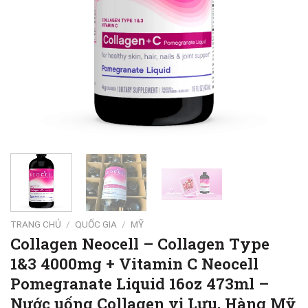
TRANG CHỦ
/
QUỐC GIA
/
MỸ
Collagen Neocell – Collagen Type
1&3 4000mg + Vitamin C Neocell
Pomegranate Liquid 16oz 473ml –
Nước uống Collagen vị Lựu, Hàng Mỹ