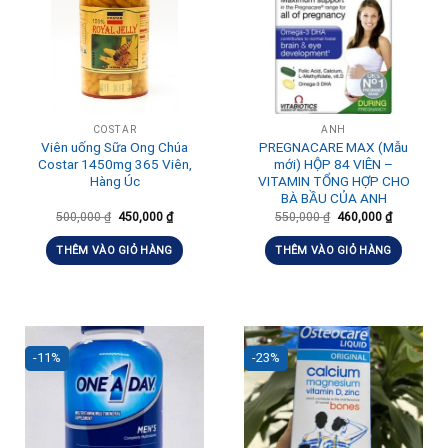
COSTAR
ANH
Viên uống Sữa Ong Chúa
PREGNACARE MAX (Mẫu
Costar‎ 1450mg 365 Viên,
mới) HỘP 84 VIÊN –
Hàng Úc
VITAMIN TỔNG HỢP CHO
BÀ BẦU CỦA ANH
500,000
₫
450,000
₫
550,000
₫
460,000
₫
THÊM VÀO GIỎ HÀNG
THÊM VÀO GIỎ HÀNG
-11%
-23%