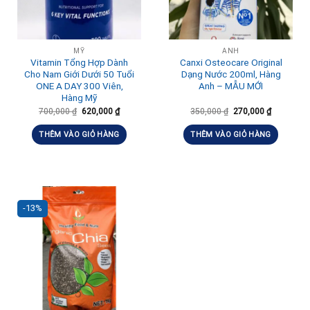
MỸ
ANH
Vitamin Tổng Hợp Dành
Canxi Osteocare Original
Cho Nam Giới Dưới 50 Tuổi
Dạng Nước 200ml, Hàng
ONE A DAY 300 Viên,
Anh – MẪU MỚI
Hàng Mỹ
700,000
₫
620,000
₫
350,000
₫
270,000
₫
THÊM VÀO GIỎ HÀNG
THÊM VÀO GIỎ HÀNG
-13%