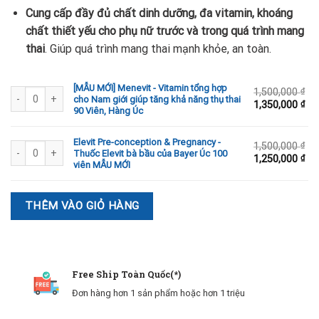
Cung cấp đầy đủ chất dinh dưỡng, đa vitamin, khoáng
chất thiết yếu cho phụ nữ trước và trong quá trình mang
thai
. Giúp quá trình mang thai mạnh khỏe, an toàn.
[MẪU MỚI] Menevit - Vitamin tổng hợp
[MẪU MỚI] Menevit - Vitamin tổng hợp cho Nam giới giúp tăng khả năng thụ 
1,500,000
₫
cho Nam giới giúp tăng khả năng thụ thai
1,350,000
₫
90 Viên, Hàng Úc
Elevit Pre-conception & Pregnancy -
Elevit Pre-conception & Pregnancy - Thuốc Elevit bà bầu của Bayer Úc 100
1,500,000
₫
Thuốc Elevit bà bầu của Bayer Úc 100
1,250,000
₫
viên MẪU MỚI
THÊM VÀO GIỎ HÀNG
Free Ship Toàn Quốc(*)
Đơn hàng hơn 1 sản phẩm hoặc hơn 1 triệu