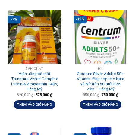
-7%
-12%
BÁN CHẠY
MỸ
Viên uống bổ mắt
Centrum Silver Adults 50+
Trunature Vision Complex
Vitamin tổng hợp cho Nam
Lutein & Zeaxanthin 140v,
và Nữ trên 50 tuổi 325
Hàng Mỹ
viên – Hàng Mỹ
620,000
₫
575,000
₫
850,000
₫
750,000
₫
THÊM VÀO GIỎ HÀNG
THÊM VÀO GIỎ HÀNG