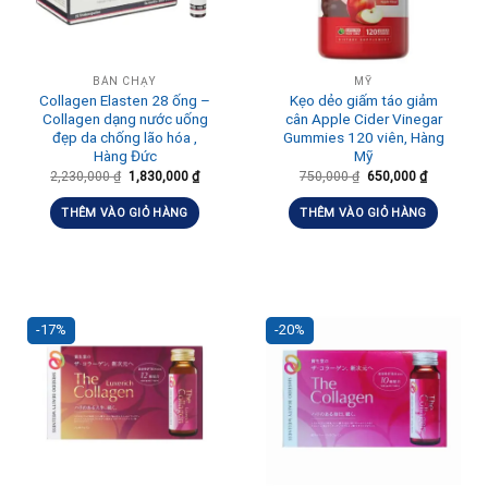
BÁN CHẠY
MỸ
Collagen Elasten 28 ống –
Kẹo dẻo giấm táo giảm
Collagen dạng nước uống
cân Apple Cider Vinegar
đẹp da chống lão hóa ,
Gummies 120 viên, Hàng
Hàng Đức
Mỹ
2,230,000
₫
1,830,000
₫
750,000
₫
650,000
₫
THÊM VÀO GIỎ HÀNG
THÊM VÀO GIỎ HÀNG
-17%
-20%