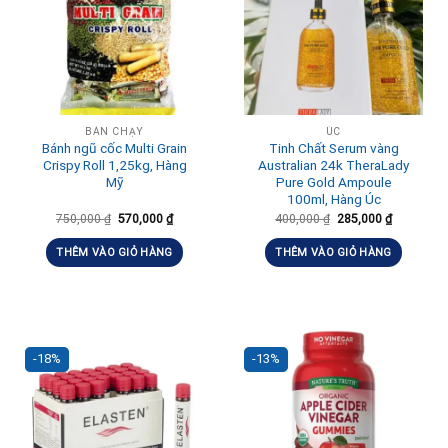
BÁN CHẠY
ÚC
Bánh ngũ cốc Multi Grain
Tinh Chất Serum vàng
Crispy Roll 1,25kg, Hàng
Australian 24k TheraLady
Mỹ
Pure Gold Ampoule
100ml, Hàng Úc
750,000
₫
570,000
₫
400,000
₫
285,000
₫
THÊM VÀO GIỎ HÀNG
THÊM VÀO GIỎ HÀNG
-18%
-13%