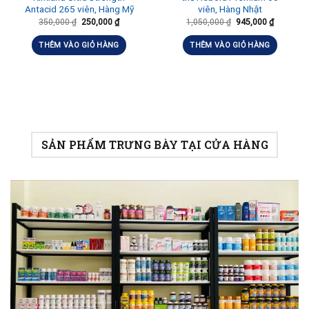
Antacid 265 viên, Hàng Mỹ
viên, Hàng Nhật
350,000
₫
250,000
₫
1,050,000
₫
945,000
₫
THÊM VÀO GIỎ HÀNG
THÊM VÀO GIỎ HÀNG
SẢN PHẨM TRƯNG BÀY TẠI CỬA HÀNG