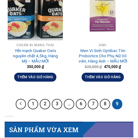
CHUẨN BỊ MANG THAI
ANH
Yến mạch Quaker Oats
Men Vi Sinh Optibac Tím
nguyên chất 4,5kg, Hàng
Probiotics Cho Phụ Nữ 30
Mỹ – MẪU MỚI
viên, Hàng Anh – MẪU MỚI
350,000
₫
520,000
₫
470,000
₫
THÊM VÀO GIỎ HÀNG
THÊM VÀO GIỎ HÀNG
1
2
3
…
6
7
8
9
SẢN PHẨM VỪA XEM