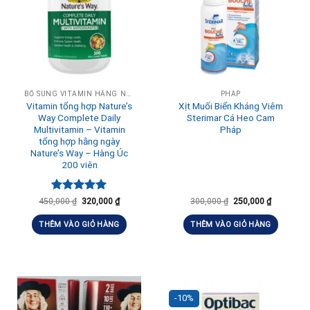
BỔ SUNG VITAMIN HẰNG NGÀY, TĂNG ĐỀ KHÁNG
PHÁP
Vitamin tổng hợp Nature’s
Xịt Muối Biển Kháng Viêm
Way Complete Daily
Sterimar Cá Heo Cam
Multivitamin – Vitamin
Pháp
tổng hợp hằng ngày
Nature’s Way – Hàng Úc
200 viên
Được xếp
450,000
₫
320,000
₫
300,000
₫
250,000
₫
hạng
5.00
5 sao
THÊM VÀO GIỎ HÀNG
THÊM VÀO GIỎ HÀNG
-10%