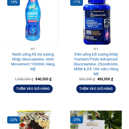
-16%
-11%
MỸ
MỸ
Nước uống hỗ trợ xương
Viên uống bổ xương khớp
khớp Glucosamine Joint
Puritan’s Pride Advanced
Movement 1000ml, Hàng
Glucosamine, Chondroitin,
Mỹ
MSM & D3 160 viên, Hàng
Mỹ
1,000,000
₫
840,000
₫
550,000
₫
490,000
₫
THÊM VÀO GIỎ HÀNG
THÊM VÀO GIỎ HÀNG
-24%
-29%