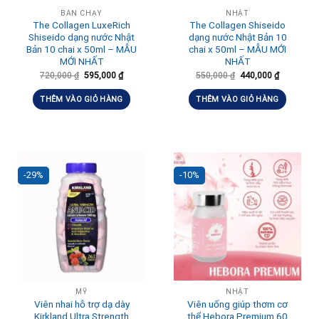
BÁN CHẠY
NHẬT
The Collagen LuxeRich
The Collagen Shiseido
Shiseido dạng nước Nhật
dạng nước Nhật Bản 10
Bản 10 chai x 50ml – MẪU
chai x 50ml – MẪU MỚI
MỚI NHẤT
NHẤT
720,000
₫
595,000
₫
550,000
₫
440,000
₫
THÊM VÀO GIỎ HÀNG
THÊM VÀO GIỎ HÀNG
-29%
-10%
MỸ
NHẬT
Viên nhai hỗ trợ dạ dày
Viên uống giúp thơm cơ
Kirkland Ultra Strength
thể Hebora Premium 60