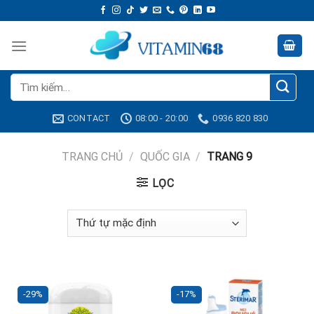
Skip
to
content
Tìm
kiếm:
CONTACT
08:00 - 20:00
0936 820 830
TRANG CHỦ
/
QUỐC GIA
/
TRANG 9
LỌC
-29%
-17%