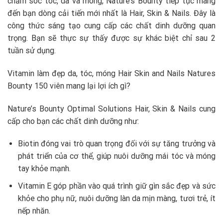
chăm sóc tóc, da và móng, Nature’s Bounty tiếp tục mang
đến bạn dòng cải tiến mới nhất là Hair, Skin & Nails. Đây là
công thức sáng tạo cung cấp các chất dinh dưỡng quan
trọng. Bạn sẽ thực sự thấy được sự khác biệt chỉ sau 2
tuần sử dụng.
Vitamin làm đẹp da, tóc, móng Hair Skin and Nails Natures
Bounty 150 viên mang lại lợi ích gì?
Nature’s Bounty Optimal Solutions Hair, Skin & Nails cung
cấp cho bạn các chất dinh dưỡng như:
Biotin đóng vai trò quan trọng đối với sự tăng trưởng và
phát triển của cơ thể, giúp nuôi dưỡng mái tóc và móng
tay khỏe mạnh.
Vitamin E góp phần vào quá trình giữ gìn sắc đẹp và sức
khỏe cho phụ nữ, nuôi dưỡng làn da mịn màng, tươi trẻ, ít
nếp nhăn.