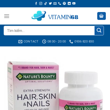
Skip
to
content
Tìm
kiếm:
CONTACT
08:00 - 20:00
0936 820 830