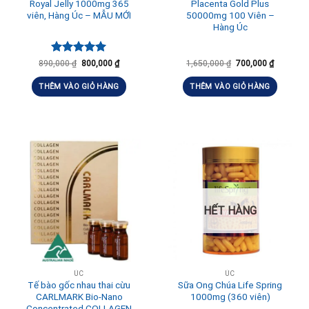
Royal Jelly 1000mg 365
Placenta Gold Plus
viên, Hàng Úc – MẪU MỚI
50000mg 100 Viên –
Hàng Úc
Được xếp
890,000
₫
800,000
₫
1,650,000
₫
700,000
₫
hạng
5.00
5 sao
THÊM VÀO GIỎ HÀNG
THÊM VÀO GIỎ HÀNG
HẾT HÀNG
ÚC
ÚC
Tế bào gốc nhau thai cừu
Sữa Ong Chúa Life Spring
CARLMARK Bio-Nano
1000mg (360 viên)
Concentrated COLLAGEN