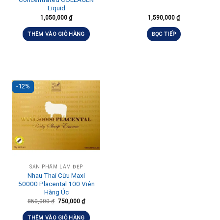
Liquid
1,050,000
₫
1,590,000
₫
THÊM VÀO GIỎ HÀNG
ĐỌC TIẾP
-12%
SẢN PHẨM LÀM ĐẸP
Nhau Thai Cừu Maxi
50000 Placental 100 Viên
Hàng Úc
850,000
₫
750,000
₫
THÊM VÀO GIỎ HÀNG