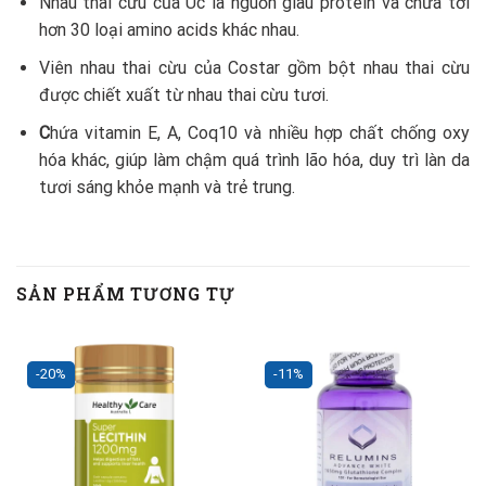
Nhau thai cừu của Úc là nguồn giàu protein và chứa tới
hơn 30 loại amino acids khác nhau.
Viên nhau thai cừu của Costar gồm bột nhau thai cừu
được chiết xuất từ nhau thai cừu tươi.
C
hứa vitamin E, A, Coq10 và nhiều hợp chất chống oxy
hóa khác, giúp làm chậm quá trình lão hóa, duy trì làn da
tươi sáng khỏe mạnh và trẻ trung.
SẢN PHẨM TƯƠNG TỰ
-20%
-11%