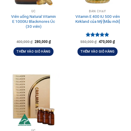
ÚC
BÁN CHẠY
Viên uống Natural Vitamin
Vitamin E 400 IU 500 viên
E 1000IU Blackmores Úc
Kirkland của Mỹ [Mẫu mới]
(30 viên)
Được xếp
400,000
₫
280,000
₫
550,000
₫
470,000
₫
hạng
5.00
5 sao
THÊM VÀO GIỎ HÀNG
THÊM VÀO GIỎ HÀNG
ÚC