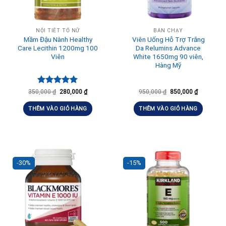
NỘI TIẾT TỐ NỮ
BÁN CHẠY
Mầm Đậu Nành Healthy
Viên Uống Hỗ Trợ Trắng
Care Lecithin 1200mg 100
Da Relumins Advance
Viên
White 1650mg 90 viên,
Hàng Mỹ
Được xếp
350,000
₫
280,000
₫
950,000
₫
850,000
₫
hạng
5.00
5 sao
THÊM VÀO GIỎ HÀNG
THÊM VÀO GIỎ HÀNG
-30%
-15%