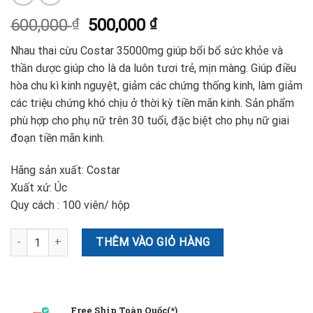
600,000
₫
500,000
₫
Nhau thai cừu Costar 35000mg giúp bổi bổ sức khỏe và
thần dược giúp cho là da luôn tươi trẻ, mịn màng. Giúp điều
hòa chu kì kinh nguyệt, giảm các chứng thống kinh, làm giảm
các triệu chứng khó chịu ở thời kỳ tiền mãn kinh. Sản phẩm
phù hợp cho phụ nữ trên 30 tuổi, đặc biệt cho phụ nữ giai
đoạn tiền mãn kinh.
Hãng sản xuất: Costar
Xuất xứ: Úc
Quy cách : 100 viên/ hộp
Nhau Thai Cừu Costar 35000mg 100 viên - Hàng Úc số lượng
THÊM VÀO GIỎ HÀNG
Free Ship Toàn Quốc(*)