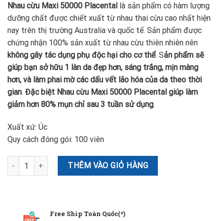
Nhau cừu Maxi 50000 Placental
là sản phẩm có hàm lượng
dưỡng chất được chiết xuất từ nhau thai cừu cao nhất hiện
nay trên thị trường Australia và quốc tế. Sản phẩm được
chứng nhận 100% sản xuất từ nhau cừu thiên nhiên nên
không gây tác dụng phụ độc hại cho cơ thể
. S
ản phẩm sẽ
giúp bạn sở hữu 1 làn da đẹp hơn, sáng trắng, mịn màng
hơn, và làm phai mờ các dấu vết lão hóa của da theo thời
gian
.
Đặc biệt Nhau cừu Maxi 50000 Placental giúp làm
giảm hơn 80% mụn chỉ sau 3 tuần sử dụng
.
Xuất xứ: Úc
Quy cách đóng gói: 100 viên
Nhau Thai Cừu Maxi 50000 Placental 100 Viên Hàng Úc số lượng
THÊM VÀO GIỎ HÀNG
Free Ship Toàn Quốc(*)