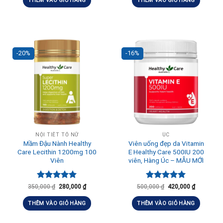
THÊM VÀO GIỎ HÀNG
THÊM VÀO GIỎ HÀNG
-20%
-16%
NỘI TIẾT TỐ NỮ
ÚC
Mầm Đậu Nành Healthy
Viên uống đẹp da Vitamin
Care Lecithin 1200mg 100
E Healthy Care 500IU 200
Viên
viên, Hàng Úc – MẪU MỚI
Được xếp
Được xếp
350,000
₫
280,000
₫
500,000
₫
420,000
₫
hạng
5.00
hạng
5.00
5 sao
5 sao
THÊM VÀO GIỎ HÀNG
THÊM VÀO GIỎ HÀNG