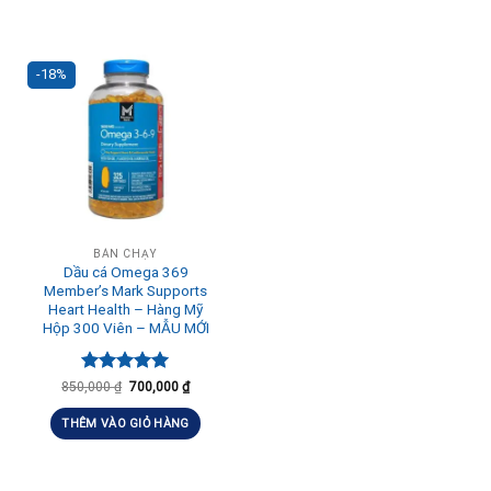
-18%
BÁN CHẠY
Dầu cá Omega 369
Member’s Mark Supports
Heart Health – Hàng Mỹ
Hộp 300 Viên – MẪU MỚI
Được xếp
850,000
₫
700,000
₫
hạng
5.00
5 sao
THÊM VÀO GIỎ HÀNG