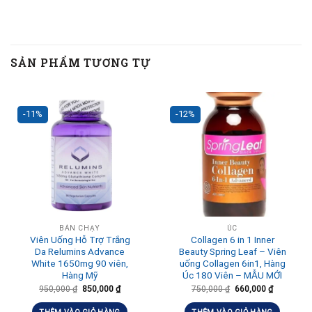
SẢN PHẨM TƯƠNG TỰ
-11%
-12%
BÁN CHẠY
ÚC
Viên Uống Hỗ Trợ Trắng
Collagen 6 in 1 Inner
Da Relumins Advance
Beauty Spring Leaf – Viên
White 1650mg 90 viên,
uống Collagen 6in1, Hàng
Hàng Mỹ
Úc 180 Viên – MẪU MỚI
950,000
₫
850,000
₫
750,000
₫
660,000
₫