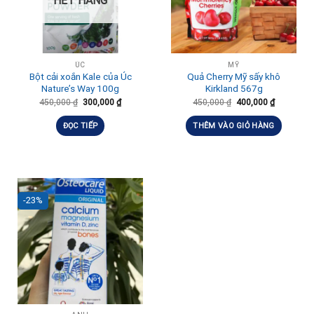
HẾT HÀNG
ÚC
MỸ
Bột cải xoắn Kale của Úc
Quả Cherry Mỹ sấy khô
Nature’s Way 100g
Kirkland 567g
450,000
₫
300,000
₫
450,000
₫
400,000
₫
ĐỌC TIẾP
THÊM VÀO GIỎ HÀNG
-23%