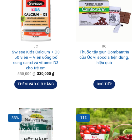
ÚC
ÚC
Swisse Kids Calcium + D3
Thuốc tẩy giun Combantrin
50 viên – Viên uống bổ
của Úc vị socola tiện dụng,
sung canxi và vitamin D3
hiệu quả
cho trẻ em
550,000
₫
330,000
₫
THÊM VÀO GIỎ HÀNG
ĐỌC TIẾP
-33%
-11%