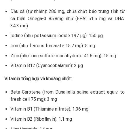
Dầu cá (tự nhiên): 286 mg, chứa chất béo trung tính từ
cá biển Omega-3 85.8mg như (EPA: 51.5 mg và DHA:
34.3 mg)
Iodine (như potassium iodide 197 µg): 150 µg
Iron (như ferrous fumarate 15.7 mg): 5 mg
Zinc (như zinc sulfate monohydrate 41.6 mg): 15 mg
Vitamin B12 (Cyanocobalamin): 2 µg
Vitamin tổng hợp và khoáng chất:
Beta Carotene (from Dunaliella salina extract equiv. to
fresh cell 75 mg): 3 mg
Vitamin B1 (Thiamine nitrate): 1.36 mg
Vitamin B2 (Riboflavin): 1.1 mg