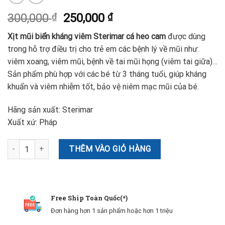
300,000
₫
250,000
₫
Xịt mũi biển kháng viêm Sterimar cá heo cam
được dùng
trong hỗ trợ điều trị cho trẻ em các bệnh lý về mũi như:
viêm xoang, viêm mũi, bệnh về tai mũi họng (viêm tai giữa)…
Sản phẩm phù hợp với các bé từ 3 tháng tuổi, giúp kháng
khuẩn và viêm nhiễm tốt, bảo vệ niêm mạc mũi của bé.
Hãng sản xuất: Sterimar
Xuất xứ: Pháp
Xịt Muối Biển Kháng Viêm Sterimar Cá Heo Cam Pháp số lượng
THÊM VÀO GIỎ HÀNG
Free Ship Toàn Quốc(*)
Đơn hàng hơn 1 sản phẩm hoặc hơn 1 triệu