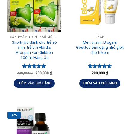
SẢN PHẨM TRỊ HO/ SỔ MŨI CHO BÉ
PHÁP
Siro trị ho dành cho trẻ sơ
Men vi sinh Biogaia
sinh, trẻ em Flordis
Gouttes 5ml dạng nhỏ giọt
Prospan For Children
cho trẻ em
100ml, Hàng Úc
Được xếp
Được xếp
299,000
₫
230,000
₫
280,000
₫
hạng
5.00
hạng
5.00
5 sao
5 sao
THÊM VÀO GIỎ HÀNG
THÊM VÀO GIỎ HÀNG
-6%