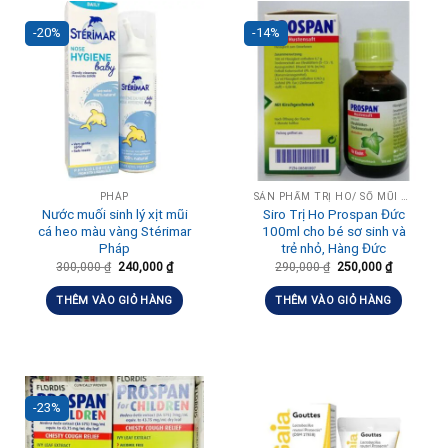
-20%
-14%
PHÁP
SẢN PHẨM TRỊ HO/ SỔ MŨI CHO BÉ
Nước muối sinh lý xịt mũi
Siro Trị Ho Prospan Đức
cá heo màu vàng Stérimar
100ml cho bé sơ sinh và
Pháp
trẻ nhỏ, Hàng Đức
300,000
₫
240,000
₫
290,000
₫
250,000
₫
THÊM VÀO GIỎ HÀNG
THÊM VÀO GIỎ HÀNG
-23%