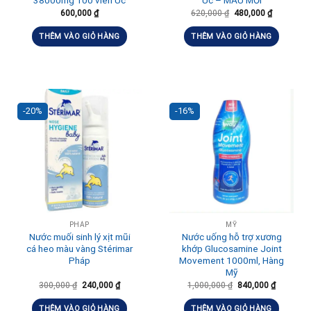
38000mg 100 viên Úc
Úc – MẪU MỚI
600,000
₫
620,000
₫
480,000
₫
THÊM VÀO GIỎ HÀNG
THÊM VÀO GIỎ HÀNG
-20%
-16%
PHÁP
MỸ
Nước muối sinh lý xịt mũi
Nước uống hỗ trợ xương
cá heo màu vàng Stérimar
khớp Glucosamine Joint
Pháp
Movement 1000ml, Hàng
Mỹ
300,000
₫
240,000
₫
1,000,000
₫
840,000
₫
THÊM VÀO GIỎ HÀNG
THÊM VÀO GIỎ HÀNG