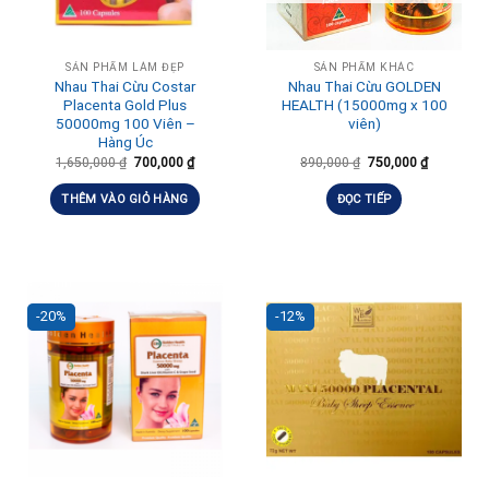
SẢN PHẨM LÀM ĐẸP
SẢN PHẨM KHÁC
Nhau Thai Cừu Costar
Nhau Thai Cừu GOLDEN
Placenta Gold Plus
HEALTH (15000mg x 100
50000mg 100 Viên –
viên)
Hàng Úc
1,650,000
₫
700,000
₫
890,000
₫
750,000
₫
THÊM VÀO GIỎ HÀNG
ĐỌC TIẾP
-20%
-12%