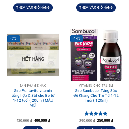
THÊM VÀO GIỎ HÀNG
THÊM VÀO GIỎ HÀNG
-7%
-14%
HẾT HÀNG
SẢN PHẨM KHÁC
VITAMIN CHO TRẺ EM
Siro Pentavite vitamin
Siro Sambucol Tăng Sức
tổng hợp & Sắt cho Bé từ
Đề Kháng Cho Trẻ Từ 1-12
1-12 tuổi ( 200ml) MẪU
Tuổi ( 120ml)
MỚI
Được xếp
430,000
₫
400,000
₫
290,000
₫
250,000
₫
hạng
5.00