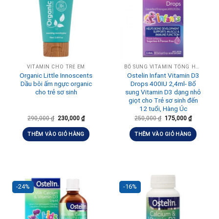
VITAMIN CHO TRẺ EM
BỔ SUNG VITAMIN TỔNG HỢP HÀNG NGÀY
Organic Little Innoscents
Ostelin Infant Vitamin D3
Dầu bôi ấm ngực organic
Drops 400IU 2,4ml- Bổ
cho trẻ sơ sinh
sung Vitamin D3 dạng nhỏ
giọt cho Trẻ sơ sinh đến
12 tuổi, Hàng Úc
290,000
₫
230,000
₫
250,000
₫
175,000
₫
THÊM VÀO GIỎ HÀNG
THÊM VÀO GIỎ HÀNG
-24%
-16%