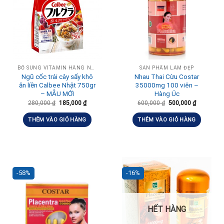
BỔ SUNG VITAMIN HẰNG NGÀY, TĂNG ĐỀ KHÁNG
SẢN PHẨM LÀM ĐẸP
Ngũ cốc trái cây sấy khô
Nhau Thai Cừu Costar
ăn liền Calbee Nhật 750gr
35000mg 100 viên –
– MẪU MỚI
Hàng Úc
280,000
₫
185,000
₫
600,000
₫
500,000
₫
THÊM VÀO GIỎ HÀNG
THÊM VÀO GIỎ HÀNG
-58%
-16%
HẾT HÀNG