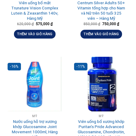
Viên uống bổ mắt
Centrum Silver Adults 50+
Trunature Vision Complex
Vitamin tổng hợp cho Nam
Lutein & Zeaxanthin 140v,
và Nữ trên 50 tuổi 325
Hàng Mỹ
viên – Hàng Mỹ
620,000
₫
575,000
₫
850,000
₫
750,000
₫
THÊM VÀO GIỎ HÀNG
THÊM VÀO GIỎ HÀNG
-16%
-11%
MỸ
MỸ
Nước uống hỗ trợ xương
Viên uống bổ xương khớp
khớp Glucosamine Joint
Puritan’s Pride Advanced
Movement 1000ml, Hàng
Glucosamine, Chondroitin,