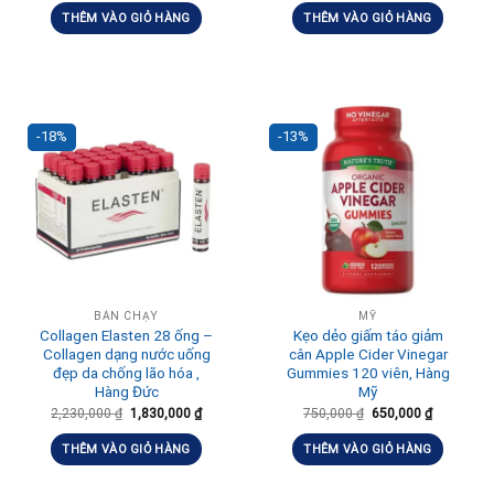
THÊM VÀO GIỎ HÀNG
THÊM VÀO GIỎ HÀNG
-18%
-13%
BÁN CHẠY
MỸ
Collagen Elasten 28 ống –
Kẹo dẻo giấm táo giảm
Collagen dạng nước uống
cân Apple Cider Vinegar
đẹp da chống lão hóa ,
Gummies 120 viên, Hàng
Hàng Đức
Mỹ
2,230,000
₫
1,830,000
₫
750,000
₫
650,000
₫
THÊM VÀO GIỎ HÀNG
THÊM VÀO GIỎ HÀNG