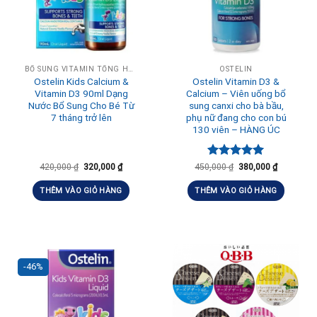
BỔ SUNG VITAMIN TỔNG HỢP HÀNG NGÀY
OSTELIN
Ostelin Kids Calcium &
Ostelin Vitamin D3 &
Vitamin D3 90ml Dạng
Calcium – Viên uống bổ
Nước Bổ Sung Cho Bé Từ
sung canxi cho bà bầu,
7 tháng trở lên
phụ nữ đang cho con bú
130 viên – HÀNG ÚC
Được xếp
420,000
₫
320,000
₫
450,000
₫
380,000
₫
hạng
5.00
5 sao
THÊM VÀO GIỎ HÀNG
THÊM VÀO GIỎ HÀNG
-46%