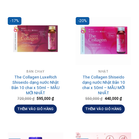
-17%
-20%
BÁN CHẠY
NHẬT
The Collagen LuxeRich
The Collagen Shiseido
Shiseido dạng nước Nhật
dạng nước Nhật Bản 10
Bản 10 chai x 50ml – MẪU
chai x 50ml – MẪU MỚI
MỚI NHẤT
NHẤT
720,000
₫
595,000
₫
550,000
₫
440,000
₫
THÊM VÀO GIỎ HÀNG
THÊM VÀO GIỎ HÀNG