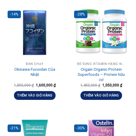
-14%
-28%
BÁN CHẠY
BỔ SUNG VITAMIN HẰNG NGÀY, TĂNG ĐỀ KHÁNG
Okinawa Fucoidan Của
Orgain Organic Protein
Nhật
Superfoods – Protein hữu
cơ
1,850,000
₫
1,600,000
₫
1,450,000
₫
1,050,000
₫
THÊM VÀO GIỎ HÀNG
THÊM VÀO GIỎ HÀNG
-21%
-30%