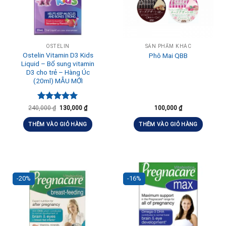
OSTELIN
SẢN PHẨM KHÁC
Ostelin Vitamin D3 Kids
Phô Mai QBB
Liquid – Bổ sung vitamin
D3 cho trẻ – Hàng Úc
(20ml) MẪU MỚI
Được xếp
240,000
₫
130,000
₫
100,000
₫
hạng
5.00
5 sao
THÊM VÀO GIỎ HÀNG
THÊM VÀO GIỎ HÀNG
-20%
-16%