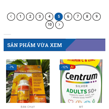
1
2
3
4
5
6
7
8
9
10
SẢN PHẨM VỪA XEM
-7%
-12%
BÁN CHẠY
MỸ