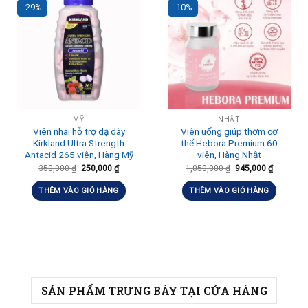
-29%
-10%
MỸ
NHẬT
Viên nhai hỗ trợ dạ dày
Viên uống giúp thơm cơ
Kirkland Ultra Strength
thể Hebora Premium 60
Antacid 265 viên, Hàng Mỹ
viên, Hàng Nhật
350,000
₫
250,000
₫
1,050,000
₫
945,000
₫
THÊM VÀO GIỎ HÀNG
THÊM VÀO GIỎ HÀNG
SẢN PHẨM TRƯNG BÀY TẠI CỬA HÀNG