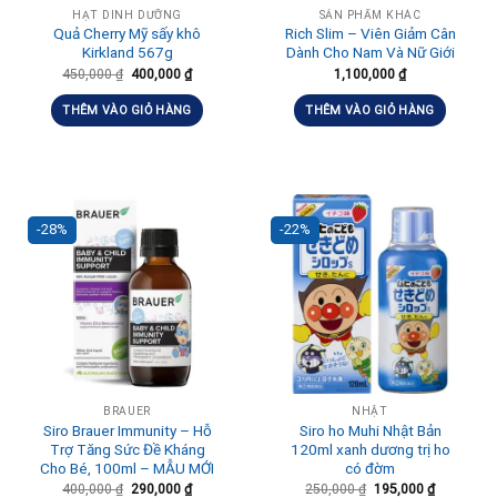
HẠT DINH DƯỠNG
SẢN PHẨM KHÁC
Quả Cherry Mỹ sấy khô
Rich Slim – Viên Giảm Cân
Kirkland 567g
Dành Cho Nam Và Nữ Giới
450,000
₫
400,000
₫
1,100,000
₫
THÊM VÀO GIỎ HÀNG
THÊM VÀO GIỎ HÀNG
-28%
-22%
BRAUER
NHẬT
Siro Brauer Immunity – Hỗ
Siro ho Muhi Nhật Bản
Trợ Tăng Sức Đề Kháng
120ml xanh dương trị ho
Cho Bé, 100ml – MẪU MỚI
có đờm
400,000
₫
290,000
₫
250,000
₫
195,000
₫