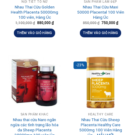
NỘI TIẾT TỐ NỮ
SẢN PHẨM LÀM ĐẸP
Nhau Thai Cừu Golden
Nhau Thai Cừu Maxi
Health Placenta 50000mg
50000 Placental 100 Viên
100 viên, Hàng Úc
Hàng Úc
1,100,000
₫
880,000
₫
850,000
₫
750,000
₫
THÊM VÀO GIỎ HÀNG
THÊM VÀO GIỎ HÀNG
-23%
SẢN PHẨM KHÁC
HEALTHY CARE
Nhau thai cừu Naro ngăn
Nhau Thai Cừu Sheep
ngừa các tình trạng lão hóa
Placenta Healthy Care
da Sheep Placenta
5000mg 100 Viên Hàng