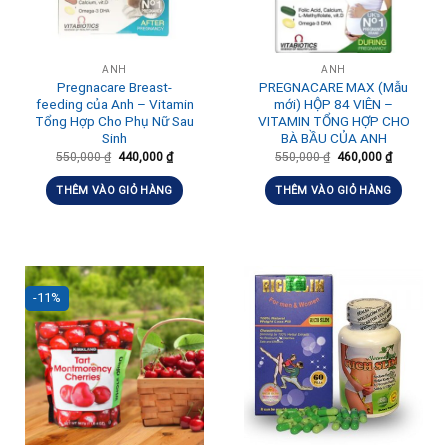
ANH
ANH
Pregnacare Breast-
PREGNACARE MAX (Mẫu
feeding của Anh – Vitamin
mới) HỘP 84 VIÊN –
Tổng Hợp Cho Phụ Nữ Sau
VITAMIN TỔNG HỢP CHO
Sinh
BÀ BẦU CỦA ANH
550,000
₫
440,000
₫
550,000
₫
460,000
₫
THÊM VÀO GIỎ HÀNG
THÊM VÀO GIỎ HÀNG
-11%