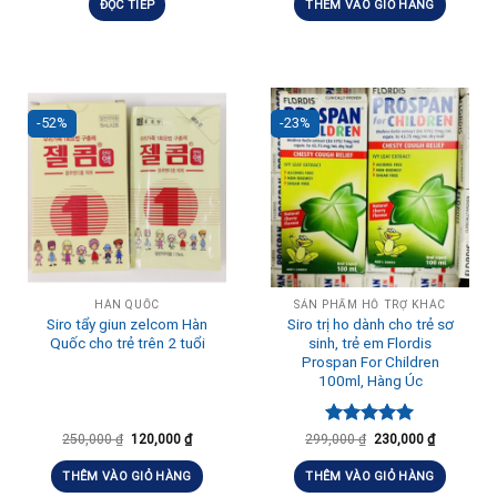
5 sao
ĐỌC TIẾP
THÊM VÀO GIỎ HÀNG
-52%
-23%
HÀN QUỐC
SẢN PHẨM HỖ TRỢ KHÁC
Siro tẩy giun zelcom Hàn
Siro trị ho dành cho trẻ sơ
Quốc cho trẻ trên 2 tuổi
sinh, trẻ em Flordis
Prospan For Children
100ml, Hàng Úc
Được xếp
250,000
₫
120,000
₫
299,000
₫
230,000
₫
hạng
5.00
5 sao
THÊM VÀO GIỎ HÀNG
THÊM VÀO GIỎ HÀNG