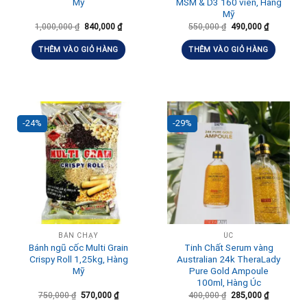
Mỹ
MSM & D3 160 viên, Hàng
Mỹ
1,000,000
₫
840,000
₫
550,000
₫
490,000
₫
THÊM VÀO GIỎ HÀNG
THÊM VÀO GIỎ HÀNG
-24%
-29%
BÁN CHẠY
ÚC
Bánh ngũ cốc Multi Grain
Tinh Chất Serum vàng
Crispy Roll 1,25kg, Hàng
Australian 24k TheraLady
Mỹ
Pure Gold Ampoule
100ml, Hàng Úc
750,000
₫
570,000
₫
400,000
₫
285,000
₫