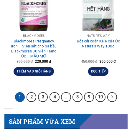
HẾT HÀNG
BLACKMORES
NATURE'S WAY
Blackmores Pregnancy
Bột cải xoắn Kale của Úc
Iron – Viên sắt cho bà bầu
Nature’s Way 100g
Blackmores 30 viên, Hàng
Úc – MẪU MỚI
300,000
₫
220,000
₫
450,000
₫
300,000
₫
THÊM VÀO GIỎ HÀNG
ĐỌC TIẾP
1
2
3
4
…
8
9
10
SẢN PHẨM VỪA XEM