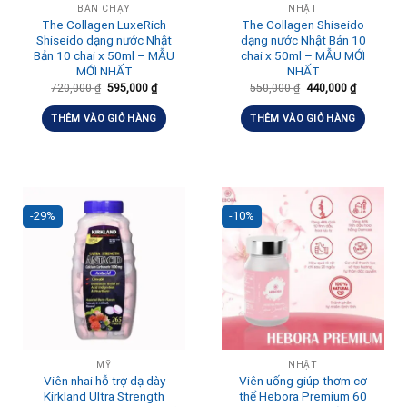
BÁN CHẠY
NHẬT
The Collagen LuxeRich
The Collagen Shiseido
Shiseido dạng nước Nhật
dạng nước Nhật Bản 10
Bản 10 chai x 50ml – MẪU
chai x 50ml – MẪU MỚI
MỚI NHẤT
NHẤT
720,000
₫
595,000
₫
550,000
₫
440,000
₫
THÊM VÀO GIỎ HÀNG
THÊM VÀO GIỎ HÀNG
-29%
-10%
MỸ
NHẬT
Viên nhai hỗ trợ dạ dày
Viên uống giúp thơm cơ
Kirkland Ultra Strength
thể Hebora Premium 60