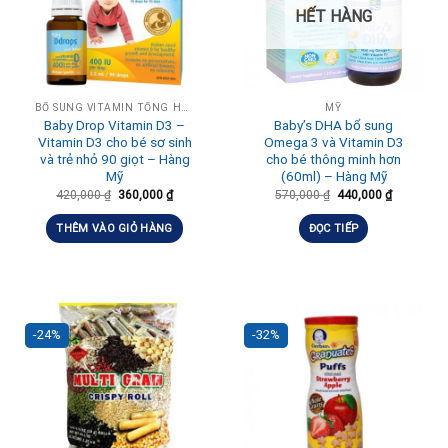
HẾT HÀNG
BỔ SUNG VITAMIN TỔNG HỢP HÀNG NGÀY
MỸ
Baby Drop Vitamin D3 –
Baby’s DHA bổ sung
Vitamin D3 cho bé sơ sinh
Omega 3 và Vitamin D3
và trẻ nhỏ 90 giọt – Hàng
cho bé thông minh hơn
Mỹ
(60ml) – Hàng Mỹ
420,000
₫
360,000
₫
570,000
₫
440,000
₫
THÊM VÀO GIỎ HÀNG
ĐỌC TIẾP
-24%
-32%