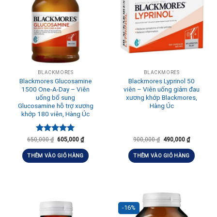
BLACKMORES
BLACKMORES
Blackmores Glucosamine
Blackmores Lyprinol 50
1500 One-A-Day – Viên
viên – Viên uống giảm đau
uống bổ sung
xương khớp Blackmores,
Glucosamine hỗ trợ xương
Hàng Úc
khớp 180 viên, Hàng Úc
Được xếp
650,000
₫
605,000
₫
900,000
₫
490,000
₫
hạng
5.00
5 sao
THÊM VÀO GIỎ HÀNG
THÊM VÀO GIỎ HÀNG
-16%