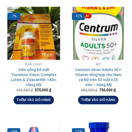
-7%
-12%
BÁN CHẠY
MỸ
Viên uống bổ mắt
Centrum Silver Adults 50+
Trunature Vision Complex
Vitamin tổng hợp cho Nam
Lutein & Zeaxanthin 140v,
và Nữ trên 50 tuổi 325
Hàng Mỹ
viên – Hàng Mỹ
620,000
₫
575,000
₫
850,000
₫
750,000
₫
THÊM VÀO GIỎ HÀNG
THÊM VÀO GIỎ HÀNG
-16%
-11%