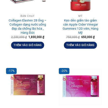
BÁN CHẠY
MỸ
Collagen Elasten 28 ống –
Kẹo dẻo giấm táo giảm
Collagen dạng nước uống
cân Apple Cider Vinegar
đẹp da chống lão hóa ,
Gummies 120 viên, Hàng
Hàng Đức
Mỹ
2,230,000
₫
1,830,000
₫
750,000
₫
650,000
₫
THÊM VÀO GIỎ HÀNG
THÊM VÀO GIỎ HÀNG
-17%
-20%