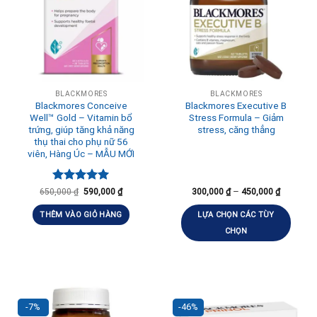
BLACKMORES
BLACKMORES
Blackmores Conceive
Blackmores Executive B
Well™ Gold – Vitamin bổ
Stress Formula – Giảm
trứng, giúp tăng khả năng
stress, căng thẳng
thụ thai cho phụ nữ 56
viên, Hàng Úc – MẪU MỚI
Được xếp
–
650,000
₫
590,000
₫
300,000
₫
450,000
₫
hạng
5.00
5 sao
THÊM VÀO GIỎ HÀNG
LỰA CHỌN CÁC TÙY
CHỌN
-7%
-46%