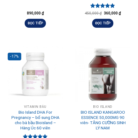
Được xếp
890,000
₫
450,000
₫
360,000
₫
hạng
5.00
5 sao
ĐỌC TIẾP
ĐỌC TIẾP
-17%
VITAMIN BẦU
BIO ISLAND
Bio Island DHA For
BIO ISLAND KANGAROO
Pregnancy – bổ sung DHA
ESSENCE 50,000MG 90
cho bà bầu Bioisland –
viên- TĂNG CƯỜNG SINH
Hàng Úc 60 viên
LÝ NAM