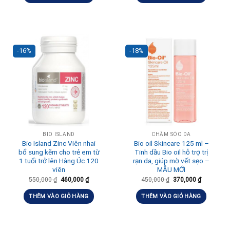
-16%
-18%
BIO ISLAND
CHĂM SÓC DA
Bio Island Zinc Viên nhai
Bio oil Skincare 125 ml –
bổ sung kẽm cho trẻ em từ
Tinh dầu Bio oil hỗ trợ trị
1 tuổi trở lên Hàng Úc 120
rạn da, giúp mờ vết sẹo –
viên
MẪU MỚI
550,000
₫
460,000
₫
450,000
₫
370,000
₫
THÊM VÀO GIỎ HÀNG
THÊM VÀO GIỎ HÀNG