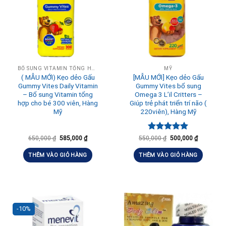
BỔ SUNG VITAMIN TỔNG HỢP HÀNG NGÀY
MỸ
( MẪU MỚI) Kẹo dẻo Gấu
[MẪU MỚI] Kẹo dẻo Gấu
Gummy Vites Daily Vitamin
Gummy Vites bổ sung
– Bổ sung Vitamin tổng
Omega 3 L’il Critters –
hợp cho bé 300 viên, Hàng
Giúp trẻ phát triển trí não (
Mỹ
220viên), Hàng Mỹ
Được xếp
650,000
₫
585,000
₫
550,000
₫
500,000
₫
hạng
5.00
5 sao
THÊM VÀO GIỎ HÀNG
THÊM VÀO GIỎ HÀNG
-10%