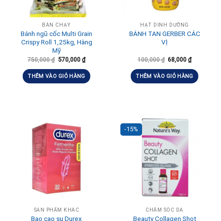
BÁN CHẠY
HẠT DINH DƯỠNG
Bánh ngũ cốc Multi Grain
BÁNH TAN GERBER CÁC
Crispy Roll 1,25kg, Hàng
VỊ
Mỹ
750,000
₫
570,000
₫
100,000
₫
68,000
₫
THÊM VÀO GIỎ HÀNG
THÊM VÀO GIỎ HÀNG
-15%
SẢN PHẨM KHÁC
CHĂM SÓC DA
Bao cao su Durex
Beauty Collagen Shot