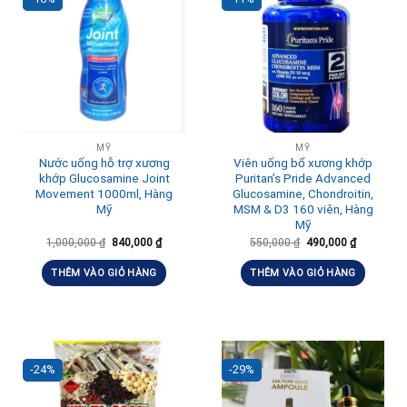
MỸ
MỸ
Nước uống hỗ trợ xương
Viên uống bổ xương khớp
khớp Glucosamine Joint
Puritan’s Pride Advanced
Movement 1000ml, Hàng
Glucosamine, Chondroitin,
Mỹ
MSM & D3 160 viên, Hàng
Mỹ
1,000,000
₫
840,000
₫
550,000
₫
490,000
₫
THÊM VÀO GIỎ HÀNG
THÊM VÀO GIỎ HÀNG
-24%
-29%