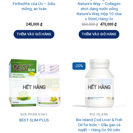
Fetherlite của Úc – Siêu
Nature’s Way – Collagen
mỏng, an toàn
shot dạng nước uống
Nature’s Way, Hộp 10 chai
x 50ml, Hàng Úc
245,000
₫
550,000
₫
470,000
₫
THÊM VÀO GIỎ HÀNG
THÊM VÀO GIỎ HÀNG
-20%
HẾT HÀNG
HẾT HÀNG
SẢN PHẨM KHÁC
BIO ISLAND
Bio Island Cod Liver & Fish
BEST SLIM PLUS
Oil for kids – Dầu gan cá
tuyết – Hàng Úc 90 viên