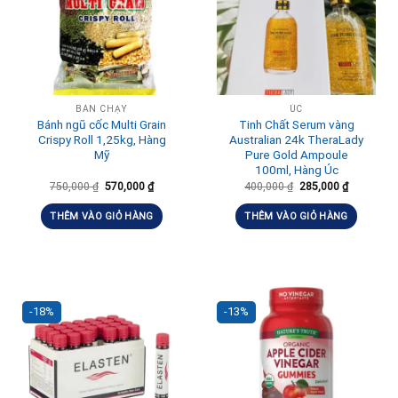
BÁN CHẠY
ÚC
Bánh ngũ cốc Multi Grain
Tinh Chất Serum vàng
Crispy Roll 1,25kg, Hàng
Australian 24k TheraLady
Mỹ
Pure Gold Ampoule
100ml, Hàng Úc
750,000
₫
570,000
₫
400,000
₫
285,000
₫
THÊM VÀO GIỎ HÀNG
THÊM VÀO GIỎ HÀNG
-18%
-13%