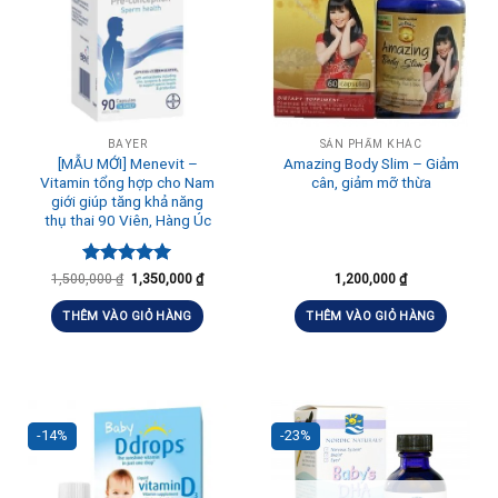
BAYER
SẢN PHẨM KHÁC
[MẪU MỚI] Menevit –
Amazing Body Slim – Giảm
Vitamin tổng hợp cho Nam
cân, giảm mỡ thừa
giới giúp tăng khả năng
thụ thai 90 Viên, Hàng Úc
Được xếp
1,500,000
₫
1,350,000
₫
1,200,000
₫
hạng
5.00
5 sao
THÊM VÀO GIỎ HÀNG
THÊM VÀO GIỎ HÀNG
-14%
-23%