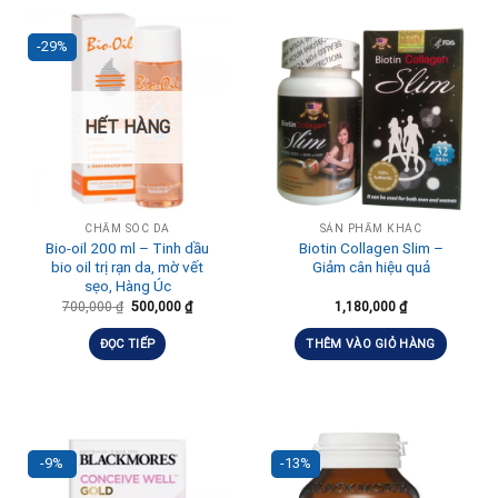
-29%
HẾT HÀNG
CHĂM SÓC DA
SẢN PHẨM KHÁC
Bio-oil 200 ml – Tinh dầu
Biotin Collagen Slim –
bio oil trị rạn da, mờ vết
Giảm cân hiệu quả
sẹo, Hàng Úc
700,000
₫
500,000
₫
1,180,000
₫
ĐỌC TIẾP
THÊM VÀO GIỎ HÀNG
-9%
-13%