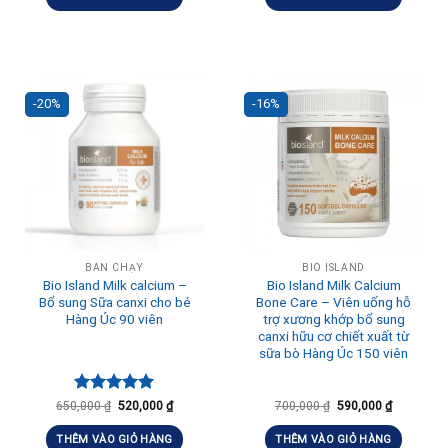
-20%
-16%
BÁN CHẠY
BIO ISLAND
Bio Island Milk calcium –
Bio Island Milk Calcium
Bổ sung Sữa canxi cho bé
Bone Care – Viên uống hỗ
Hàng Úc 90 viên
trợ xương khớp bổ sung
canxi hữu cơ chiết xuất từ
sữa bò Hàng Úc 150 viên
Được xếp
650,000
₫
520,000
₫
700,000
₫
590,000
₫
hạng
5.00
5 sao
THÊM VÀO GIỎ HÀNG
THÊM VÀO GIỎ HÀNG