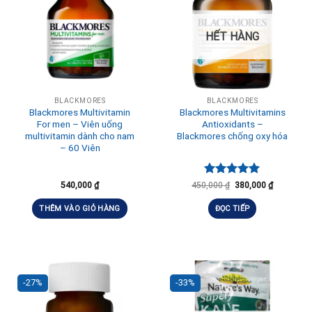
HẾT HÀNG
BLACKMORES
BLACKMORES
Blackmores Multivitamin
Blackmores Multivitamins
For men – Viên uống
Antioxidants –
multivitamin dành cho nam
Blackmores chống oxy hóa
– 60 Viên
Được xếp
540,000
₫
450,000
₫
380,000
₫
hạng
5.00
5 sao
THÊM VÀO GIỎ HÀNG
ĐỌC TIẾP
-27%
-33%