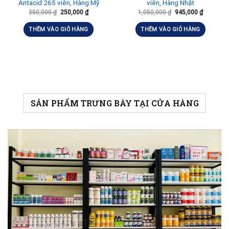
Antacid 265 viên, Hàng Mỹ
viên, Hàng Nhật
350,000
₫
250,000
₫
1,050,000
₫
945,000
₫
THÊM VÀO GIỎ HÀNG
THÊM VÀO GIỎ HÀNG
SẢN PHẨM TRƯNG BÀY TẠI CỬA HÀNG