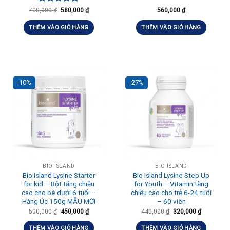
Được xếp
700,000
₫
580,000
₫
560,000
₫
hạng
5.00
5 sao
THÊM VÀO GIỎ HÀNG
THÊM VÀO GIỎ HÀNG
-10%
-27%
BIO ISLAND
BIO ISLAND
Bio Island Lysine Starter
Bio Island Lysine Step Up
for kid – Bột tăng chiều
for Youth – Vitamin tăng
cao cho bé dưới 6 tuổi –
chiều cao cho trẻ 6-24 tuổi
Hàng Úc 150g MẪU MỚI
– 60 viên
500,000
₫
450,000
₫
440,000
₫
320,000
₫
THÊM VÀO GIỎ HÀNG
THÊM VÀO GIỎ HÀNG