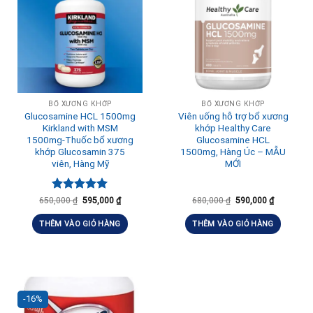
BỔ XƯƠNG KHỚP
BỔ XƯƠNG KHỚP
Glucosamine HCL 1500mg
Viên uống hỗ trợ bổ xương
Kirkland with MSM
khớp Healthy Care
1500mg-Thuốc bổ xương
Glucosamine HCL
khớp Glucosamin 375
1500mg, Hàng Úc – MẪU
viên, Hàng Mỹ
MỚI
Được xếp
650,000
₫
595,000
₫
680,000
₫
590,000
₫
hạng
5.00
5 sao
THÊM VÀO GIỎ HÀNG
THÊM VÀO GIỎ HÀNG
-16%