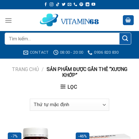
Skip
to
content
Tìm
kiếm:
CONTACT
08:00 - 20:00
0936 820 830
TRANG CHỦ
/
SẢN PHẨM ĐƯỢC GẮN THẺ “XƯƠNG
KHỚP”
LỌC
-7%
-46%