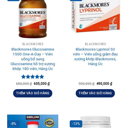
BLACKMORES
BLACKMORES
Blackmores Glucosamine
Blackmores Lyprinol 50
1500 One-A-Day – Viên
viên – Viên uống giảm đau
uống bổ sung
xương khớp Blackmores,
Glucosamine hỗ trợ xương
Hàng Úc
khớp 180 viên, Hàng Úc
Được xếp
650,000
₫
605,000
₫
900,000
₫
490,000
₫
hạng
5.00
5 sao
THÊM VÀO GIỎ HÀNG
THÊM VÀO GIỎ HÀNG
-8%
-13%