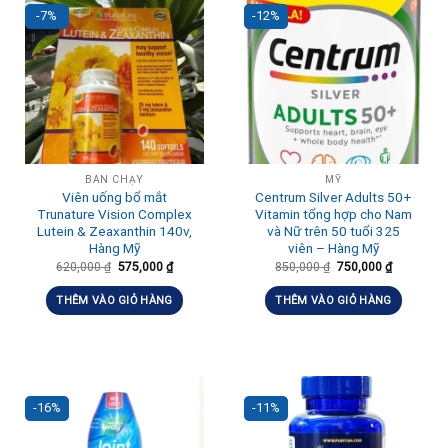
-7%
-12%
BÁN CHẠY
MỸ
Viên uống bổ mắt
Centrum Silver Adults 50+
Trunature Vision Complex
Vitamin tổng hợp cho Nam
Lutein & Zeaxanthin 140v,
và Nữ trên 50 tuổi 325
Hàng Mỹ
viên – Hàng Mỹ
620,000
₫
575,000
₫
850,000
₫
750,000
₫
THÊM VÀO GIỎ HÀNG
THÊM VÀO GIỎ HÀNG
-16%
-11%