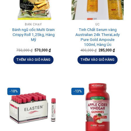
BÁN CHẠY
ÚC
Bánh ngũ cốc Multi Grain
Tinh Chất Serum vàng
Crispy Roll 1,25kg, Hàng
Australian 24k TheraLady
Mỹ
Pure Gold Ampoule
100ml, Hàng Úc
750,000
₫
570,000
₫
400,000
₫
285,000
₫
THÊM VÀO GIỎ HÀNG
THÊM VÀO GIỎ HÀNG
-18%
-13%