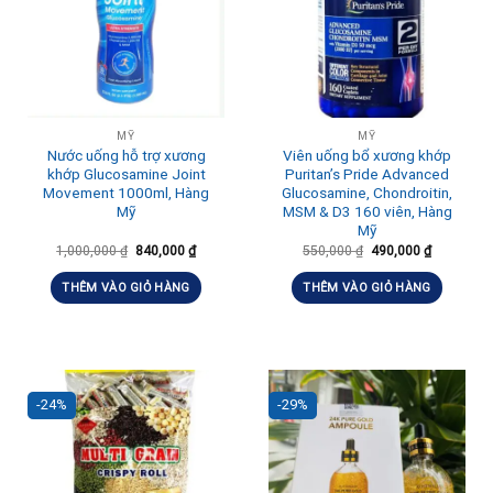
MỸ
MỸ
Nước uống hỗ trợ xương
Viên uống bổ xương khớp
khớp Glucosamine Joint
Puritan’s Pride Advanced
Movement 1000ml, Hàng
Glucosamine, Chondroitin,
Mỹ
MSM & D3 160 viên, Hàng
Mỹ
1,000,000
₫
840,000
₫
550,000
₫
490,000
₫
THÊM VÀO GIỎ HÀNG
THÊM VÀO GIỎ HÀNG
-24%
-29%