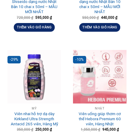
Shiseido dạng nước Nhật
dạng nước Nhật Bản 10
Bản 10 chai x 50ml – MẪU
chai x 50ml – MẪU MỚI
MỚI NHẤT
NHẤT
720,000
₫
595,000
₫
550,000
₫
440,000
₫
THÊM VÀO GIỎ HÀNG
THÊM VÀO GIỎ HÀNG
-29%
-10%
MỸ
NHẬT
Viên nhai hỗ trợ dạ dày
Viên uống giúp thơm cơ
Kirkland Ultra Strength
thể Hebora Premium 60
Antacid 265 viên, Hàng Mỹ
viên, Hàng Nhật
350,000
₫
250,000
₫
1,050,000
₫
945,000
₫