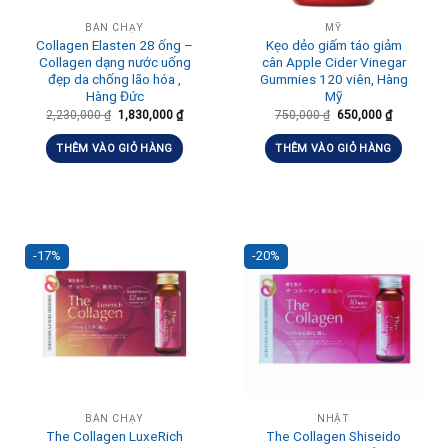
BÁN CHẠY
MỸ
Collagen Elasten 28 ống –
Kẹo dẻo giấm táo giảm
Collagen dạng nước uống
cân Apple Cider Vinegar
đẹp da chống lão hóa ,
Gummies 120 viên, Hàng
Hàng Đức
Mỹ
2,230,000
₫
1,830,000
₫
750,000
₫
650,000
₫
THÊM VÀO GIỎ HÀNG
THÊM VÀO GIỎ HÀNG
-17%
-20%
BÁN CHẠY
NHẬT
The Collagen LuxeRich
The Collagen Shiseido