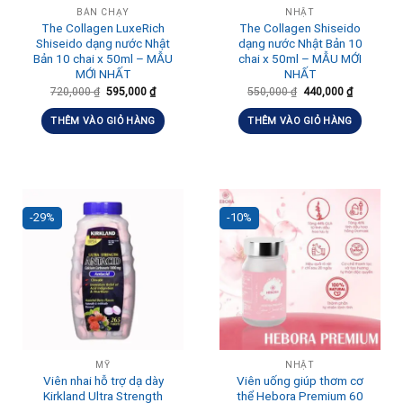
BÁN CHẠY
NHẬT
The Collagen LuxeRich
The Collagen Shiseido
Shiseido dạng nước Nhật
dạng nước Nhật Bản 10
Bản 10 chai x 50ml – MẪU
chai x 50ml – MẪU MỚI
MỚI NHẤT
NHẤT
720,000
₫
595,000
₫
550,000
₫
440,000
₫
THÊM VÀO GIỎ HÀNG
THÊM VÀO GIỎ HÀNG
-29%
-10%
MỸ
NHẬT
Viên nhai hỗ trợ dạ dày
Viên uống giúp thơm cơ
Kirkland Ultra Strength
thể Hebora Premium 60