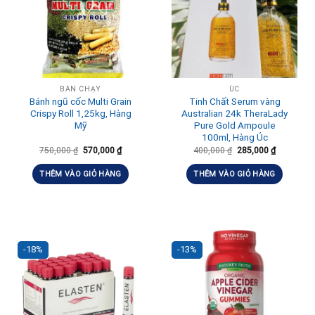
BÁN CHẠY
ÚC
Bánh ngũ cốc Multi Grain
Tinh Chất Serum vàng
Crispy Roll 1,25kg, Hàng
Australian 24k TheraLady
Mỹ
Pure Gold Ampoule
100ml, Hàng Úc
750,000
₫
570,000
₫
400,000
₫
285,000
₫
THÊM VÀO GIỎ HÀNG
THÊM VÀO GIỎ HÀNG
-18%
-13%