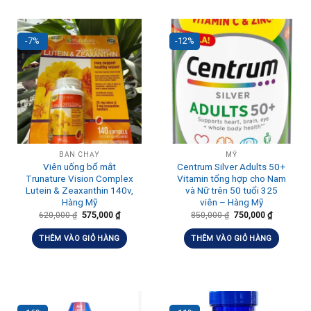
-7%
-12%
BÁN CHẠY
MỸ
Viên uống bổ mắt
Centrum Silver Adults 50+
Trunature Vision Complex
Vitamin tổng hợp cho Nam
Lutein & Zeaxanthin 140v,
và Nữ trên 50 tuổi 325
Hàng Mỹ
viên – Hàng Mỹ
620,000
₫
575,000
₫
850,000
₫
750,000
₫
THÊM VÀO GIỎ HÀNG
THÊM VÀO GIỎ HÀNG