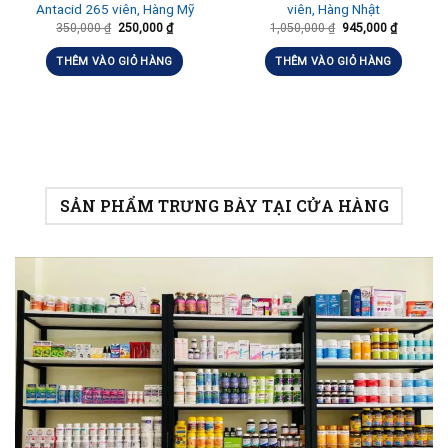
Antacid 265 viên, Hàng Mỹ
viên, Hàng Nhật
350,000
₫
250,000
₫
1,050,000
₫
945,000
₫
THÊM VÀO GIỎ HÀNG
THÊM VÀO GIỎ HÀNG
SẢN PHẨM TRƯNG BÀY TẠI CỬA HÀNG