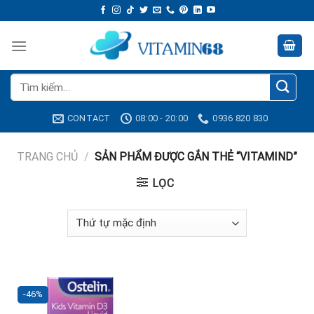
Skip
to
content
Tìm
kiếm:
CONTACT
08:00 - 20:00
0936 820 830
TRANG CHỦ
/
SẢN PHẨM ĐƯỢC GẮN THẺ “VITAMIND”
LỌC
-46%