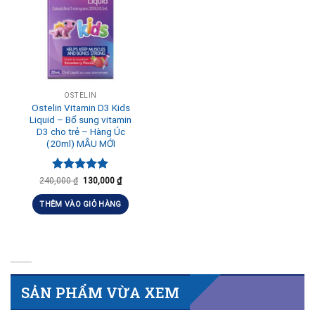
OSTELIN
Ostelin Vitamin D3 Kids
Liquid – Bổ sung vitamin
D3 cho trẻ – Hàng Úc
(20ml) MẪU MỚI
Được xếp
240,000
₫
130,000
₫
hạng
5.00
5 sao
THÊM VÀO GIỎ HÀNG
SẢN PHẨM VỪA XEM