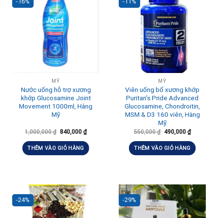
-16%
-11%
MỸ
MỸ
Nước uống hỗ trợ xương
Viên uống bổ xương khớp
khớp Glucosamine Joint
Puritan’s Pride Advanced
Movement 1000ml, Hàng
Glucosamine, Chondroitin,
Mỹ
MSM & D3 160 viên, Hàng
Mỹ
1,000,000
₫
840,000
₫
550,000
₫
490,000
₫
THÊM VÀO GIỎ HÀNG
THÊM VÀO GIỎ HÀNG
-24%
-29%