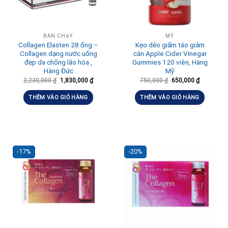
BÁN CHẠY
MỸ
Collagen Elasten 28 ống –
Kẹo dẻo giấm táo giảm
Collagen dạng nước uống
cân Apple Cider Vinegar
đẹp da chống lão hóa ,
Gummies 120 viên, Hàng
Hàng Đức
Mỹ
2,230,000
₫
1,830,000
₫
750,000
₫
650,000
₫
THÊM VÀO GIỎ HÀNG
THÊM VÀO GIỎ HÀNG
-17%
-20%