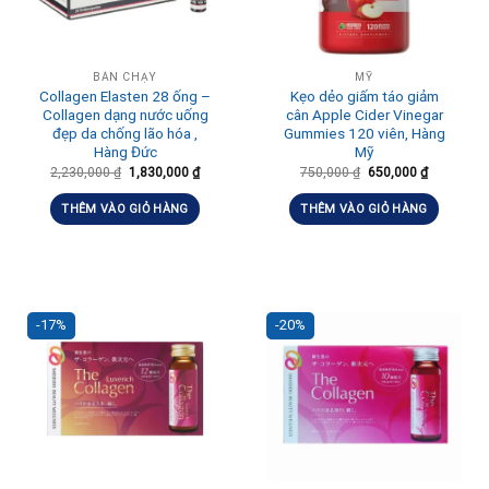
BÁN CHẠY
MỸ
Collagen Elasten 28 ống –
Kẹo dẻo giấm táo giảm
Collagen dạng nước uống
cân Apple Cider Vinegar
đẹp da chống lão hóa ,
Gummies 120 viên, Hàng
Hàng Đức
Mỹ
2,230,000
₫
1,830,000
₫
750,000
₫
650,000
₫
THÊM VÀO GIỎ HÀNG
THÊM VÀO GIỎ HÀNG
-17%
-20%