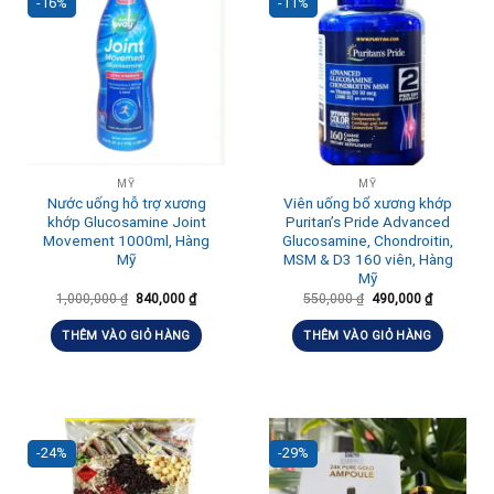
-16%
-11%
MỸ
MỸ
Nước uống hỗ trợ xương
Viên uống bổ xương khớp
khớp Glucosamine Joint
Puritan’s Pride Advanced
Movement 1000ml, Hàng
Glucosamine, Chondroitin,
Mỹ
MSM & D3 160 viên, Hàng
Mỹ
1,000,000
₫
840,000
₫
550,000
₫
490,000
₫
THÊM VÀO GIỎ HÀNG
THÊM VÀO GIỎ HÀNG
-24%
-29%