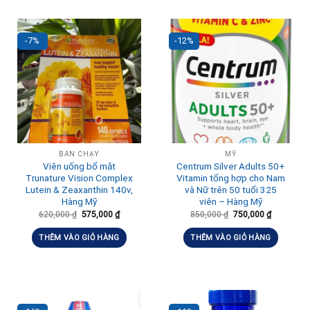
-7%
-12%
BÁN CHẠY
MỸ
Viên uống bổ mắt
Centrum Silver Adults 50+
Trunature Vision Complex
Vitamin tổng hợp cho Nam
Lutein & Zeaxanthin 140v,
và Nữ trên 50 tuổi 325
Hàng Mỹ
viên – Hàng Mỹ
620,000
₫
575,000
₫
850,000
₫
750,000
₫
THÊM VÀO GIỎ HÀNG
THÊM VÀO GIỎ HÀNG