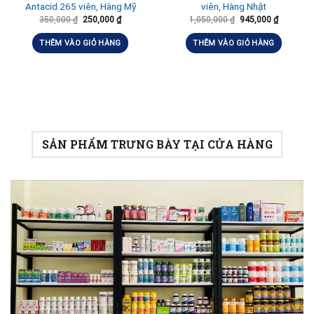
Antacid 265 viên, Hàng Mỹ
viên, Hàng Nhật
350,000
₫
250,000
₫
1,050,000
₫
945,000
₫
THÊM VÀO GIỎ HÀNG
THÊM VÀO GIỎ HÀNG
SẢN PHẨM TRƯNG BÀY TẠI CỬA HÀNG