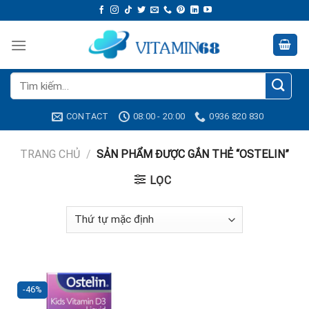
Skip
to
content
Tìm
kiếm:
CONTACT
08:00 - 20:00
0936 820 830
TRANG CHỦ
/
SẢN PHẨM ĐƯỢC GẮN THẺ “OSTELIN”
LỌC
-46%