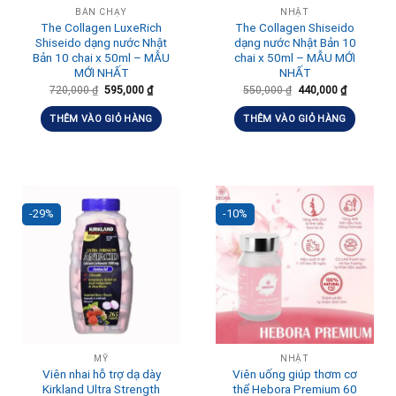
BÁN CHẠY
NHẬT
The Collagen LuxeRich
The Collagen Shiseido
Shiseido dạng nước Nhật
dạng nước Nhật Bản 10
Bản 10 chai x 50ml – MẪU
chai x 50ml – MẪU MỚI
MỚI NHẤT
NHẤT
720,000
₫
595,000
₫
550,000
₫
440,000
₫
THÊM VÀO GIỎ HÀNG
THÊM VÀO GIỎ HÀNG
-29%
-10%
MỸ
NHẬT
Viên nhai hỗ trợ dạ dày
Viên uống giúp thơm cơ
Kirkland Ultra Strength
thể Hebora Premium 60