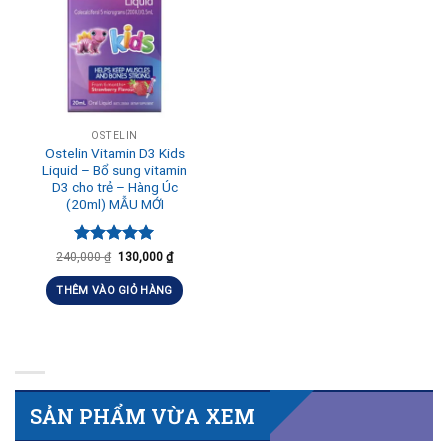
OSTELIN
Ostelin Vitamin D3 Kids
Liquid – Bổ sung vitamin
D3 cho trẻ – Hàng Úc
(20ml) MẪU MỚI
Được xếp
240,000
₫
130,000
₫
hạng
5.00
5 sao
THÊM VÀO GIỎ HÀNG
SẢN PHẨM VỪA XEM