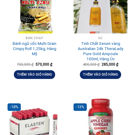
BÁN CHẠY
ÚC
Bánh ngũ cốc Multi Grain
Tinh Chất Serum vàng
Crispy Roll 1,25kg, Hàng
Australian 24k TheraLady
Mỹ
Pure Gold Ampoule
100ml, Hàng Úc
750,000
₫
570,000
₫
400,000
₫
285,000
₫
THÊM VÀO GIỎ HÀNG
THÊM VÀO GIỎ HÀNG
-18%
-13%