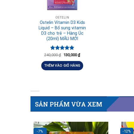
OSTELIN
Ostelin Vitamin D3 Kids
Liquid – Bổ sung vitamin
D3 cho trẻ – Hàng Úc
(20ml) MẪU MỚI
Được xếp
240,000
₫
130,000
₫
hạng
5.00
5 sao
THÊM VÀO GIỎ HÀNG
SẢN PHẨM VỪA XEM
-7%
-12%