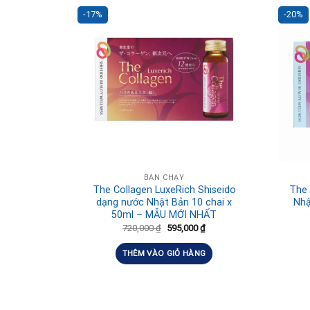
-17%
-20%
BÁN CHẠY
The Collagen LuxeRich Shiseido
The 
dạng nước Nhật Bản 10 chai x
Nhậ
50ml – MẪU MỚI NHẤT
720,000
₫
595,000
₫
THÊM VÀO GIỎ HÀNG