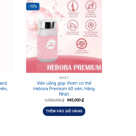
-10%
NHẬT
land
Viên uống giúp thơm cơ thể
iên,
Hebora Premium 60 viên, Hàng
Nhật
1,050,000
₫
945,000
₫
THÊM VÀO GIỎ HÀNG