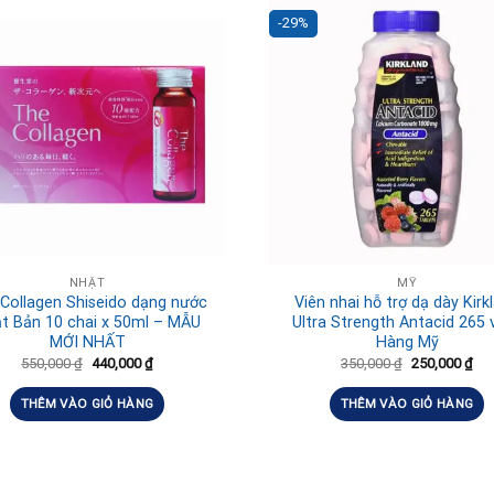
-29%
NHẬT
MỸ
Collagen Shiseido dạng nước
Viên nhai hỗ trợ dạ dày Kirk
t Bản 10 chai x 50ml – MẪU
Ultra Strength Antacid 265 v
MỚI NHẤT
Hàng Mỹ
550,000
₫
440,000
₫
350,000
₫
250,000
₫
THÊM VÀO GIỎ HÀNG
THÊM VÀO GIỎ HÀNG