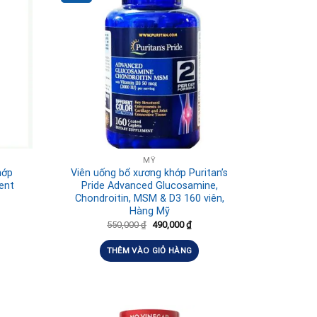
MỸ
hớp
Viên uống bổ xương khớp Puritan’s
ent
Pride Advanced Glucosamine,
Chondroitin, MSM & D3 160 viên,
Hàng Mỹ
550,000
₫
490,000
₫
THÊM VÀO GIỎ HÀNG