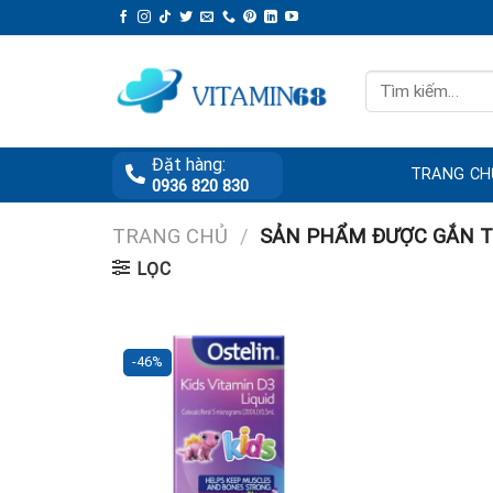
Skip
to
content
Tìm
kiếm:
Đặt hàng:
TRANG CH
0936 820 830
TRANG CHỦ
/
SẢN PHẨM ĐƯỢC GẮN TH
LỌC
-46%