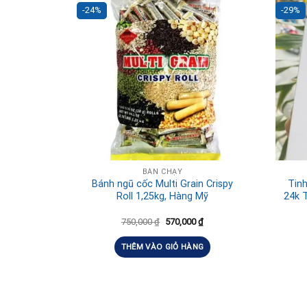
-24%
-29%
BÁN CHẠY
Bánh ngũ cốc Multi Grain Crispy
Tinh
Roll 1,25kg, Hàng Mỹ
24k 
750,000
₫
570,000
₫
THÊM VÀO GIỎ HÀNG