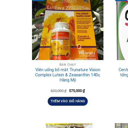
BÁN CHẠY
Viên uống bổ mắt Trunature Vision
Cent
Complex Lutein & Zeaxanthin 140v,
tổn
Hàng Mỹ
620,000
₫
575,000
₫
THÊM VÀO GIỎ HÀNG