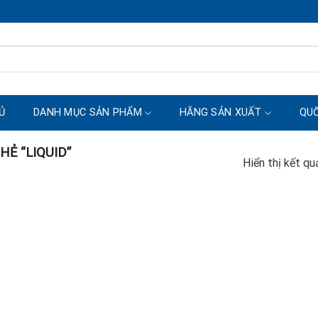
Ủ
DANH MỤC SẢN PHẨM
HÃNG SẢN XUẤT
QUỐ
Ẻ “LIQUID”
Hiển thị kết qu