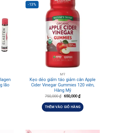
-13%
MỸ
llagen
Kẹo dẻo giấm táo giảm cân Apple
g lão
Cider Vinegar Gummies 120 viên,
Hàng Mỹ
750,000
₫
650,000
₫
THÊM VÀO GIỎ HÀNG