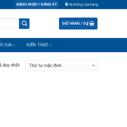
ĐĂNG NHẬP / ĐĂNG KÝ
Hệ thống cửa hàng
GIỎ HÀNG /
0
₫
C GIA
KIẾN THỨC
ả duy nhất