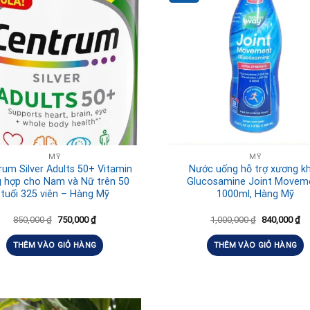
MỸ
MỸ
rum Silver Adults 50+ Vitamin
Nước uống hỗ trợ xương k
g hợp cho Nam và Nữ trên 50
Glucosamine Joint Movem
tuổi 325 viên – Hàng Mỹ
1000ml, Hàng Mỹ
850,000
₫
750,000
₫
1,000,000
₫
840,000
₫
THÊM VÀO GIỎ HÀNG
THÊM VÀO GIỎ HÀNG