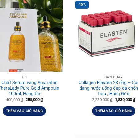
-18%
ÚC
BÁN CHẠY
 Chất Serum vàng Australian
Collagen Elasten 28 ống – Co
TheraLady Pure Gold Ampoule
dạng nước uống đẹp da chốn
100ml, Hàng Úc
hóa , Hàng Đức
400,000
₫
285,000
₫
2,230,000
₫
1,830,000
₫
THÊM VÀO GIỎ HÀNG
THÊM VÀO GIỎ HÀNG