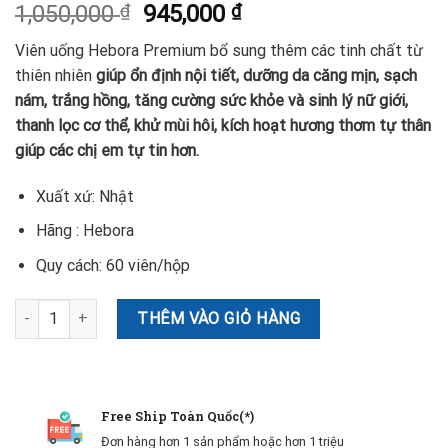
1,050,000
₫
945,000
₫
Viên uống Hebora Premium bổ sung thêm các tinh chất từ
thiên nhiên
giúp ổn định nội tiết, dưỡng da căng mịn, sạch
nám, trắng hồng, tăng cường sức khỏe và sinh lý nữ giới,
thanh lọc cơ thể, khử mùi hôi, kích hoạt hương thơm tự thân
giúp các chị em tự tin hơn.
Xuất xứ: Nhật
Hãng : Hebora
Quy cách: 60 viên/hộp
Viên uống giúp thơm cơ thể Hebora Premium 60 viên, Hàng Nhật s
THÊM VÀO GIỎ HÀNG
Free Ship Toàn Quốc(*)
Đơn hàng hơn 1 sản phẩm hoặc hơn 1 triệu