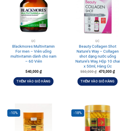
ÚC
ÚC
Blackmores Multivitamin
Beauty Collagen Shot
For men – Viên uống
Nature’s Way – Collagen
multivitamin dành cho nam
shot dạng nước uống
– 60 Viên
Nature’s Way, Hộp 10 chai
x 50ml, Hàng Úc
540,000
₫
550,000
₫
470,000
₫
THÊM VÀO GIỎ HÀNG
THÊM VÀO GIỎ HÀNG
-10%
-18%