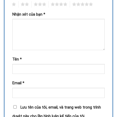
1
2
3
4
5
Nhận xét của bạn
*
Tên
*
Email
*
Lưu tên của tôi, email, và trang web trong trình
duyệt này cho lần bình luận kế tiếp của tôi.