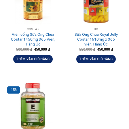
COSTAR
ÚC
Viên uống Sữa Ong Chúa
Sữa Ong Chúa Royal Jelly
Costar‎ 1450mg 365 Viên,
Costar 1610mg x 365
Hàng Úc
viên, Hàng Úc
500,000
₫
450,000
₫
550,000
₫
450,000
₫
THÊM VÀO GIỎ HÀNG
THÊM VÀO GIỎ HÀNG
-15%