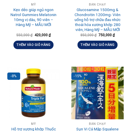
MỸ
BÁN CHẠY
Kẹo dẻo giúp ngủ ngon
Glucosamine 1500mg &
Natrol Gummies Melatonin
Chondroitin 1200mg- Viên
10mg vị dâu, 90 viên –
uống hỗ trợ chữa đau nhức
Hàng Mỹ – MẪU MỚI
thoái hóa xương khớp 280
viên, Hàng Mỹ – MẪU MỚI
550,000
₫
420,000
₫
850,000
₫
750,000
₫
THÊM VÀO GIỎ HÀNG
THÊM VÀO GIỎ HÀNG
-8%
-15%
MỸ
BÁN CHẠY
Hỗ trợ xương khớp Thuốc
Sụn Vi Cá Mập Squalene