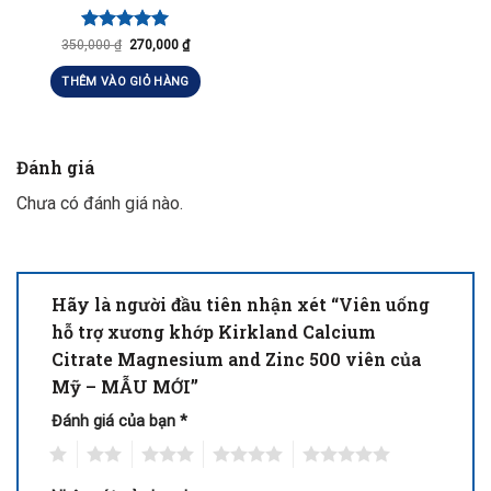
Được xếp
350,000
₫
270,000
₫
hạng
5.00
5 sao
THÊM VÀO GIỎ HÀNG
Đánh giá
Chưa có đánh giá nào.
Hãy là người đầu tiên nhận xét “Viên uống
hỗ trợ xương khớp Kirkland Calcium
Citrate Magnesium and Zinc 500 viên của
Mỹ – MẪU MỚI”
Đánh giá của bạn
*
1
2
3
4
5