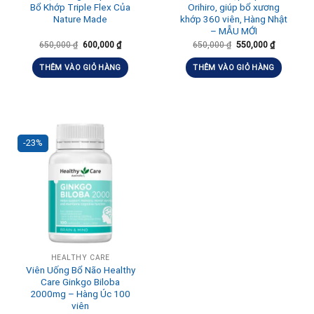
Bổ Khớp Triple Flex Của
Orihiro, giúp bổ xương
Nature Made
khớp 360 viên, Hàng Nhật
– MẪU MỚI
650,000
₫
600,000
₫
650,000
₫
550,000
₫
THÊM VÀO GIỎ HÀNG
THÊM VÀO GIỎ HÀNG
-23%
HEALTHY CARE
Viên Uống Bổ Não Healthy
Care Ginkgo Biloba
2000mg – Hàng Úc 100
viên