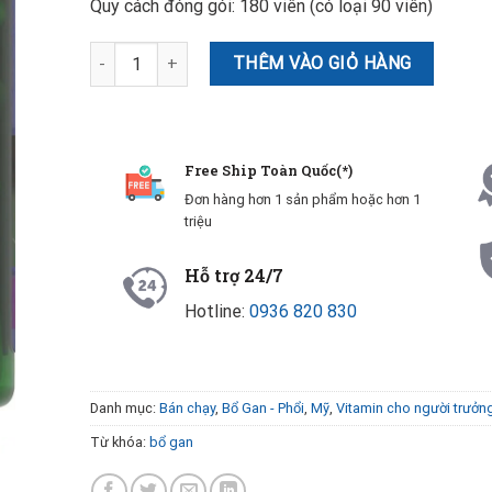
Quy cách đóng gói: 180 viên (có loại 90 viên)
Milk Thistle 1000mg Puritan Pride 180 viên - Viên uống 
THÊM VÀO GIỎ HÀNG
Free Ship Toàn Quốc(*)
Đơn hàng hơn 1 sản phẩm hoặc hơn 1
triệu
Hỗ trợ 24/7
Hotline:
0936 820 830
Danh mục:
Bán chạy
,
Bổ Gan - Phổi
,
Mỹ
,
Vitamin cho người trưởn
Từ khóa:
bổ gan