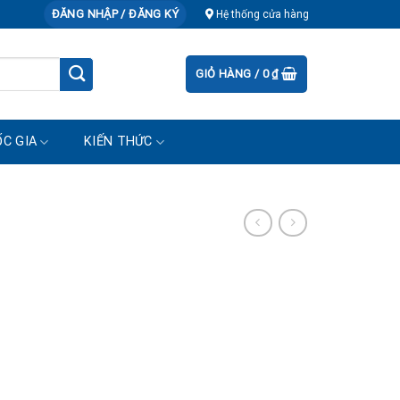
ĐĂNG NHẬP / ĐĂNG KÝ
Hệ thống cửa hàng
GIỎ HÀNG /
0
₫
C GIA
KIẾN THỨC