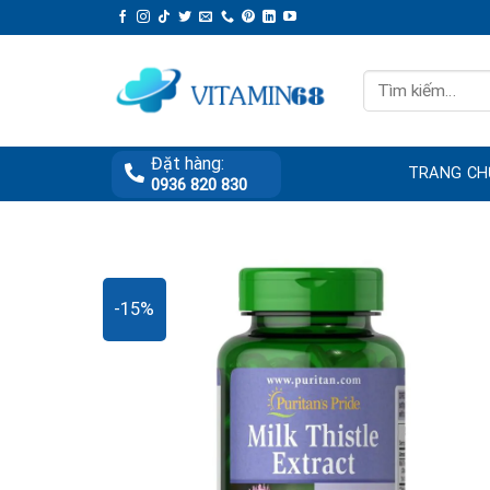
Skip
to
content
Tìm
kiếm:
Đặt hàng:
TRANG CH
0936 820 830
-15%