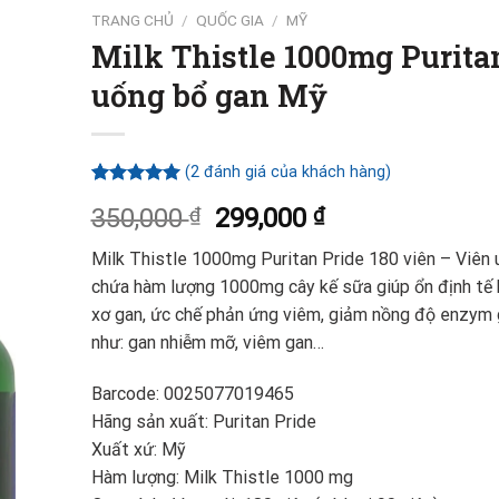
TRANG CHỦ
/
QUỐC GIA
/
MỸ
Milk Thistle 1000mg Puritan
uống bổ gan Mỹ
(
2
đánh giá của khách hàng)
5.00
2
trên 5
350,000
₫
299,000
₫
dựa trên
đánh giá
Milk Thistle 1000mg Puritan Pride 180 viên – Viên 
chứa hàm lượng 1000mg cây kế sữa giúp ổn định tế bào
xơ gan, ức chế phản ứng viêm, giảm nồng độ enzym ga
như: gan nhiễm mỡ, viêm gan…
Barcode: 0025077019465
Hãng sản xuất: Puritan Pride
Xuất xứ: Mỹ
Hàm lượng: Milk Thistle 1000 mg