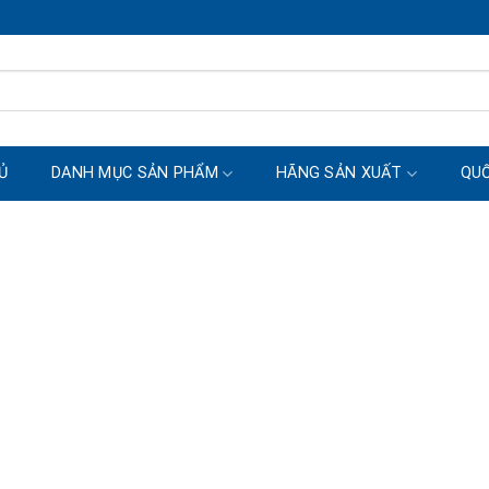
Ủ
DANH MỤC SẢN PHẨM
HÃNG SẢN XUẤT
QUỐ