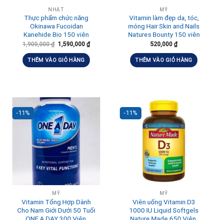
NHẬT
MỸ
Thực phẩm chức năng
Vitamin làm đẹp da, tóc,
Okinawa Fucoidan
móng Hair Skin and Nails
Kanehide Bio 150 viên
Natures Bounty 150 viên
1,900,000
₫
1,590,000
₫
520,000
₫
THÊM VÀO GIỎ HÀNG
THÊM VÀO GIỎ HÀNG
-11%
-11%
MỸ
MỸ
Vitamin Tổng Hợp Dành
Viên uống Vitamin D3
Cho Nam Giới Dưới 50 Tuổi
1000 IU Liquid Softgels
ONE A DAY 300 Viên,
Nature Made 650 Viên,