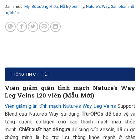
Danh mục:
Mỹ
,
Bổ xương khớp
,
Hỗ trợ bệnh lý
,
Nature's Way
,
Sản phẩm hỗ
trợ khác
THÔNG TIN CHI TIẾT
Viên giảm giãn tĩnh mạch Nature’s Way
Leg Veins 120 viên (Mẫu Mới)
Viên giảm giãn tĩnh mạch Nature’s Way Leg Veins
Support
Blend của Nature’s Way sử dụng
Tru-OPCs
để bảo vệ và
tăng cường collagen cho các thành mạch máu khỏe
mạnh.
Chiết xuất hạt dẻ ngựa
để cung cấp aescin, đã được
chứng minh là hỗ trợ lưu thông khỏe mạnh ở chân