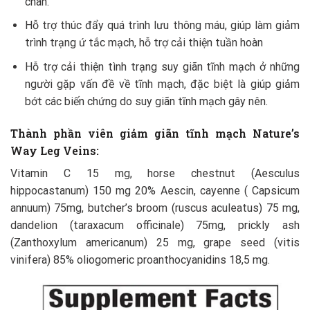
chân.
Hỗ trợ thúc đẩy quá trình lưu thông máu, giúp làm giảm
trình trạng ứ tắc mạch, hỗ trợ cải thiện tuần hoàn
Hỗ trợ cải thiện tình trạng suy giãn tĩnh mạch ở những
người gặp vấn đề về tĩnh mạch, đặc biệt là giúp giảm
bớt các biến chứng do suy giãn tĩnh mạch gây nên.
Thành phần
viên giảm giãn tĩnh mạch Nature’s
Way Leg Veins:
Vitamin C 15 mg, horse chestnut (Aesculus
hippocastanum) 150 mg 20% Aescin, cayenne ( Capsicum
annuum) 75mg, butcher’s broom (ruscus aculeatus) 75 mg,
dandelion (taraxacum officinale) 75mg, prickly ash
(Zanthoxylum americanum) 25 mg, grape seed (vitis
vinifera) 85% oliogomeric proanthocyanidins 18,5 mg.