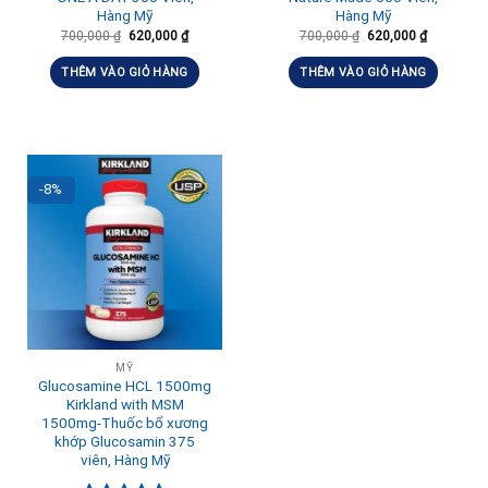
Hàng Mỹ
Hàng Mỹ
700,000
₫
620,000
₫
700,000
₫
620,000
₫
THÊM VÀO GIỎ HÀNG
THÊM VÀO GIỎ HÀNG
-8%
MỸ
Glucosamine HCL 1500mg
Kirkland with MSM
1500mg-Thuốc bổ xương
khớp Glucosamin 375
viên, Hàng Mỹ