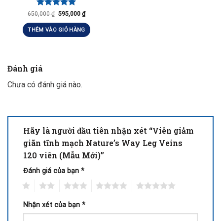
Được xếp
650,000
₫
595,000
₫
hạng
5.00
5 sao
THÊM VÀO GIỎ HÀNG
Đánh giá
Chưa có đánh giá nào.
Hãy là người đầu tiên nhận xét “Viên giảm
giãn tĩnh mạch Nature’s Way Leg Veins
120 viên (Mẫu Mới)”
Đánh giá của bạn
*
1
2
3
4
5
Nhận xét của bạn
*