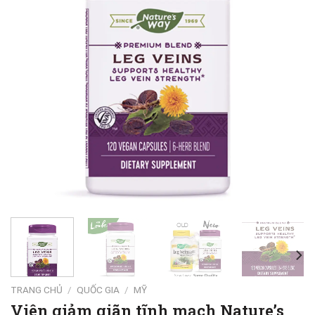
TRANG CHỦ
/
QUỐC GIA
/
MỸ
Viên giảm giãn tĩnh mạch Nature’s