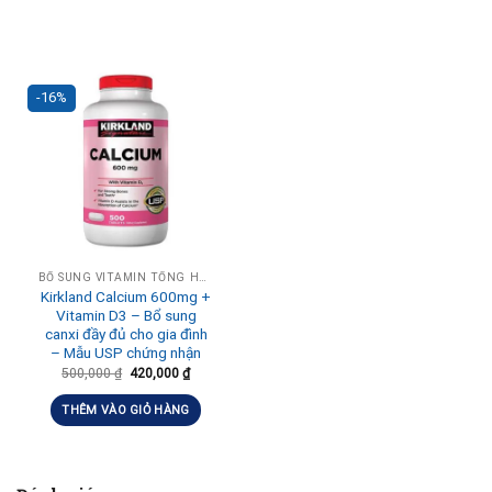
-16%
BỔ SUNG VITAMIN TỔNG HỢP HÀNG NGÀY
Kirkland Calcium 600mg +
Vitamin D3 – Bổ sung
canxi đầy đủ cho gia đình
– Mẫu USP chứng nhận
500,000
₫
420,000
₫
THÊM VÀO GIỎ HÀNG