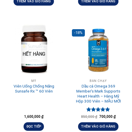
5 sao
THÊM VÀO GIỎ HÀNG
THÊM VÀO GIỎ HÀNG
-18%
HẾT HÀNG
MỸ
BÁN CHẠY
Viên Uống Chống Nắng
Dầu cá Omega 369
Sunsafe Rx ™ 60 Viên
Member’s Mark Supports
Heart Health – Hàng Mỹ
Hộp 300 Viên – MẪU MỚI
Được xếp
1,600,000
₫
850,000
₫
700,000
₫
hạng
5.00
5 sao
ĐỌC TIẾP
THÊM VÀO GIỎ HÀNG