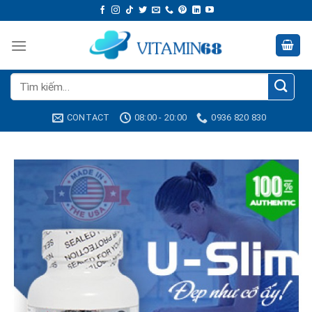
Skip
to
content
Tìm
kiếm:
CONTACT
08:00 - 20:00
0936 820 830