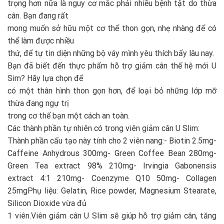
trọng hơn nữa là nguy cơ mắc phải nhiều bệnh tật do thừa
cân. Bạn đang rất
mong muốn sở hữu một cơ thể thon gọn, nhẹ nhàng để có
thể làm được nhiều
thứ, để tự tin diện những bộ váy mình yêu thích bấy lâu nay.
Bạn đã biết đến thực phẩm hỗ trợ giảm cân thế hệ mới U
Sim? Hãy lựa chọn để
có một thân hình thon gọn hơn, để loại bỏ những lớp mỡ
thừa đang ngự trị
trong cơ thể bạn một cách an toàn.
Các thành phần tự nhiên có trong viên giảm cân U Slim:
Thành phần cấu tạo này tính cho 2 viên nang:- Biotin 2.5mg-
Caffeine Anhydrous 300mg- Green Coffee Bean 280mg-
Green Tea extract 98% 210mg- Irvingia Gabonensis
extract 4:1 210mg- Coenzyme Q10 50mg- Collagen
25mgPhụ liệu: Gelatin, Rice powder, Magnesium Stearate,
Silicon Dioxide vừa đủ
1 viên.Viên giảm cân U Slim sẽ giúp hỗ trợ giảm cân, tăng