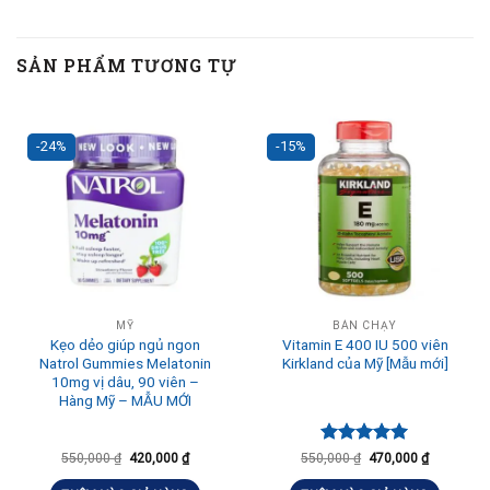
SẢN PHẨM TƯƠNG TỰ
-24%
-15%
MỸ
BÁN CHẠY
Kẹo dẻo giúp ngủ ngon
Vitamin E 400 IU 500 viên
Natrol Gummies Melatonin
Kirkland của Mỹ [Mẫu mới]
10mg vị dâu, 90 viên –
Hàng Mỹ – MẪU MỚI
Được xếp
550,000
₫
420,000
₫
550,000
₫
470,000
₫
hạng
5.00