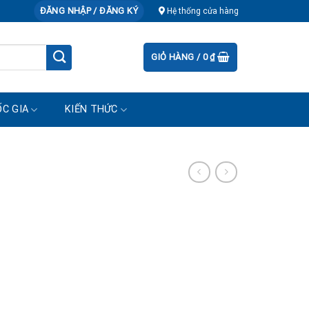
ĐĂNG NHẬP / ĐĂNG KÝ
Hệ thống cửa hàng
GIỎ HÀNG /
0
₫
C GIA
KIẾN THỨC