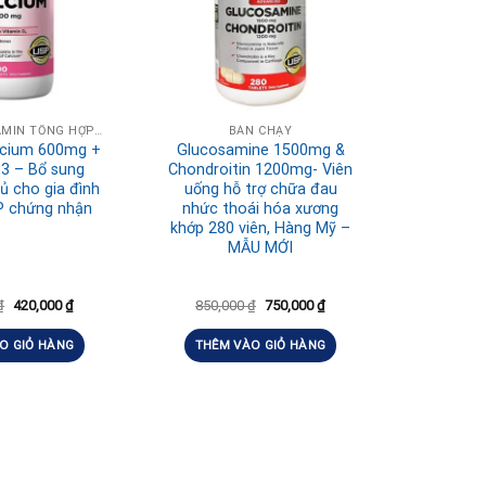
BỔ SUNG VITAMIN TỔNG HỢP HÀNG NGÀY
BÁN CHẠY
alcium 600mg +
Glucosamine 1500mg &
D3 – Bổ sung
Chondroitin 1200mg- Viên
ủ cho gia đình
uống hỗ trợ chữa đau
P chứng nhận
nhức thoái hóa xương
khớp 280 viên, Hàng Mỹ –
MẪU MỚI
₫
420,000
₫
850,000
₫
750,000
₫
O GIỎ HÀNG
THÊM VÀO GIỎ HÀNG