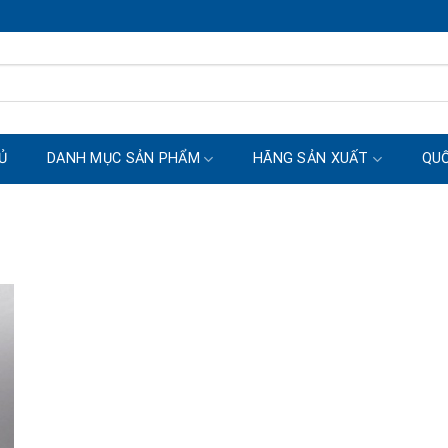
Ủ
DANH MỤC SẢN PHẨM
HÃNG SẢN XUẤT
QUỐ