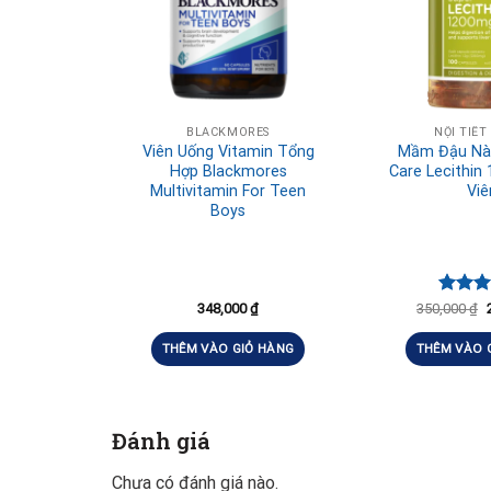
BLACKMORES
NỘI TIẾT
Viên Uống Vitamin Tổng
Mầm Đậu Nàn
Hợp Blackmores
Care Lecithin
Multivitamin For Teen
Viê
Boys
Được 
348,000
₫
350,000
₫
hạng
5
5 sao
THÊM VÀO GIỎ HÀNG
THÊM VÀO 
Đánh giá
Chưa có đánh giá nào.