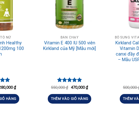
 TỐ NỮ
BÁN CHẠY
h Healthy
Vitamin E 400 IU 500 viên
Kirkland C
 1200mg 100
Kirkland của Mỹ [Mẫu mới]
Vitamin 
n
canxi đầy đ
– Mẫu US
xếp
Được xếp
280,000
₫
550,000
₫
470,000
₫
500,000
.00
hạng
5.00
5 sao
GIỎ HÀNG
THÊM VÀO GIỎ HÀNG
THÊM VÀ