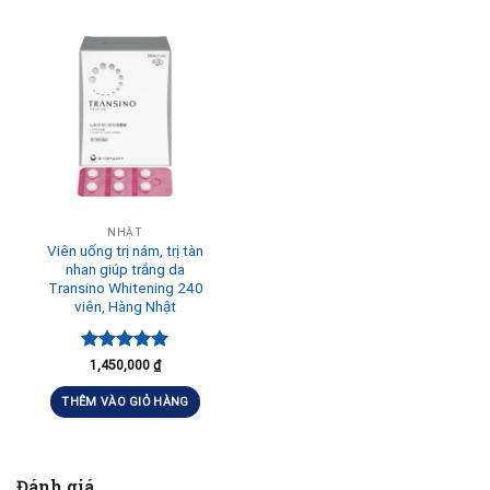
NHẬT
Viên uống trị nám, trị tàn
nhan giúp trắng da
Transino Whitening 240
viên, Hàng Nhật
Được xếp
1,450,000
₫
hạng
5.00
5 sao
THÊM VÀO GIỎ HÀNG
Đánh giá