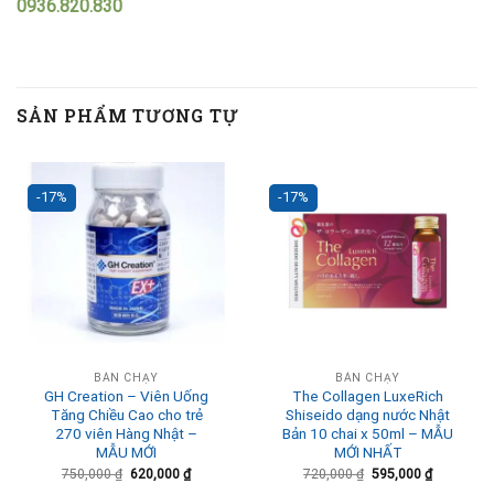
0936.820.830
SẢN PHẨM TƯƠNG TỰ
-17%
-17%
BÁN CHẠY
BÁN CHẠY
GH Creation – Viên Uống
The Collagen LuxeRich
Tăng Chiều Cao cho trẻ
Shiseido dạng nước Nhật
270 viên Hàng Nhật –
Bản 10 chai x 50ml – MẪU
MẪU MỚI
MỚI NHẤT
750,000
₫
620,000
₫
720,000
₫
595,000
₫