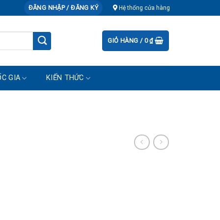
ĐĂNG NHẬP / ĐĂNG KÝ
Hệ thống cửa hàng
GIỎ HÀNG /
0
₫
C GIA
KIẾN THỨC