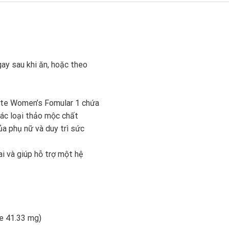
ay sau khi ăn, hoặc theo
ite Women’s Fomular 1 chứa
các loại thảo mộc chất
ủa phụ nữ và duy trì sức
i và giúp hỗ trợ một hệ
te 41.33 mg)