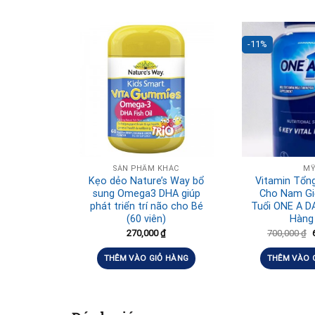
-11%
SẢN PHẨM KHÁC
M
Kẹo dẻo Nature’s Way bổ
Vitamin Tổn
sung Omega3 DHA giúp
Cho Nam Giớ
phát triển trí não cho Bé
Tuổi ONE A DA
(60 viên)
Hàng
270,000
₫
700,000
₫
THÊM VÀO GIỎ HÀNG
THÊM VÀO 