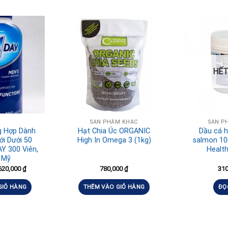
HẾT
Ỹ
SẢN PHẨM KHÁC
SẢN P
g Hợp Dành
Hạt Chia Úc ORGANIC
Dầu cá 
i Dưới 50
High In Omega 3 (1kg)
salmon 1
Y 300 Viên,
Health
 Mỹ
620,000
₫
780,000
₫
31
GIỎ HÀNG
THÊM VÀO GIỎ HÀNG
ĐỌ