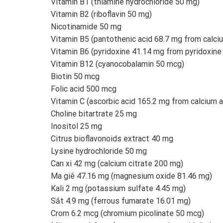
Vitamin B1 (thiamine hydrochloride 50 mg)
Vitamin B2 (riboflavin 50 mg)
Nicotinamide 50 mg
Vitamin B5 (pantothenic acid 68.7 mg from calc
Vitamin B6 (pyridoxine 41.14 mg from pyridoxine
Vitamin B12 (cyanocobalamin 50 mcg)
Biotin 50 mcg
Folic acid 500 mcg
Vitamin C (ascorbic acid 165.2 mg from calcium 
Choline bitartrate 25 mg
Inositol 25 mg
Citrus bioflavonoids extract 40 mg
Lysine hydrochloride 50 mg
Can xi 42 mg (calcium citrate 200 mg)
Ma giê 47.16 mg (magnesium oxide 81.46 mg)
Kali 2 mg (potassium sulfate 4.45 mg)
Sắt 4.9 mg (ferrous fumarate 16.01 mg)
Crom 6.2 mcg (chromium picolinate 50 mcg)