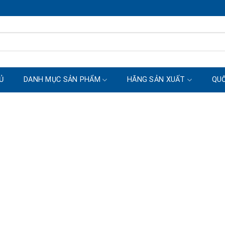
Ủ
DANH MỤC SẢN PHẨM
HÃNG SẢN XUẤT
QUỐ