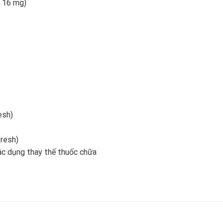
 16 mg)
esh)
fresh)
ác dụng thay thế thuốc chữa