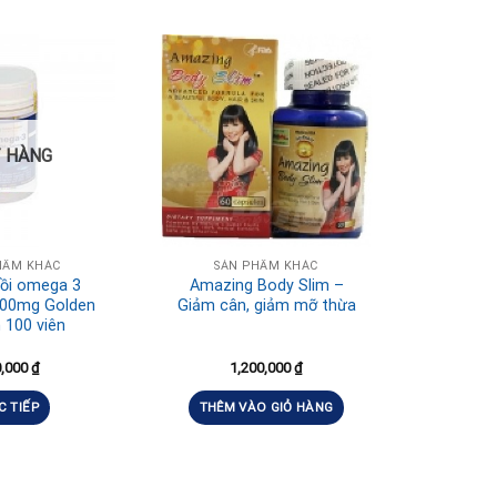
 HÀNG
HẨM KHÁC
SẢN PHẨM KHÁC
hồi omega 3
Amazing Body Slim –
000mg Golden
Giảm cân, giảm mỡ thừa
 100 viên
0,000
₫
1,200,000
₫
C TIẾP
THÊM VÀO GIỎ HÀNG