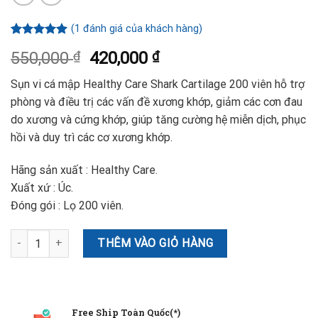
(
1
đánh giá của khách hàng)
5.00
1
trên 5
550,000
₫
420,000
₫
dựa trên
đánh giá
Sụn vi cá mập Healthy Care Shark Cartilage 200 viên hỗ trợ
phòng và điều trị các vấn đề xương khớp, giảm các cơn đau
do xương và cứng khớp, giúp tăng cường hệ miễn dịch, phục
hồi và duy trì các cơ xương khớp.
Hãng sản xuất : Healthy Care.
Xuất xứ : Úc.
Đóng gói : Lọ 200 viên.
SỤN VI CÁ MẬP HEALTHY CARE SHARK CARTILAGE 750MG 200 VIÊ
THÊM VÀO GIỎ HÀNG
Free Ship Toàn Quốc(*)