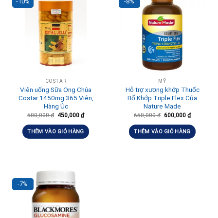
-10%
-8%
COSTAR
MỸ
Viên uống Sữa Ong Chúa
Hỗ trợ xương khớp Thuốc
Costar‎ 1450mg 365 Viên,
Bổ Khớp Triple Flex Của
Hàng Úc
Nature Made
500,000
₫
450,000
₫
650,000
₫
600,000
₫
THÊM VÀO GIỎ HÀNG
THÊM VÀO GIỎ HÀNG
-7%