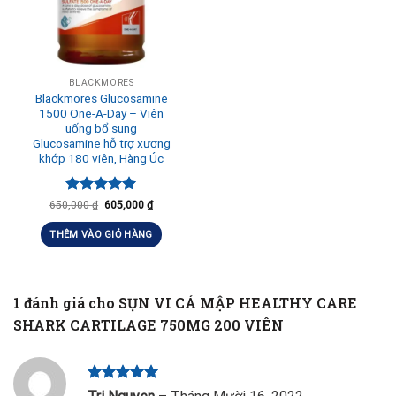
BLACKMORES
Blackmores Glucosamine
1500 One-A-Day – Viên
uống bổ sung
Glucosamine hỗ trợ xương
khớp 180 viên, Hàng Úc
Được xếp
650,000
₫
605,000
₫
hạng
5.00
5 sao
THÊM VÀO GIỎ HÀNG
1 đánh giá cho
SỤN VI CÁ MẬP HEALTHY CARE
SHARK CARTILAGE 750MG 200 VIÊN
Được xếp