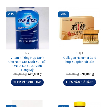
-11%
-8%
MỸ
NHẬT
Vitamin Tổng Hợp Dành
Collagen Hanamai Gold
Cho Nam Giới Dưới 50 Tuổi
hộp 60 gói Nhật Bản
ONE A DAY 300 Viên,
Hàng Mỹ
700,000
₫
620,000
₫
650,000
₫
599,000
₫
THÊM VÀO GIỎ HÀNG
THÊM VÀO GIỎ HÀNG