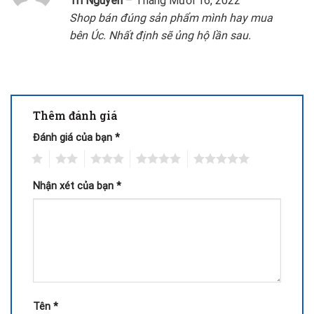
Tri Nguyen
–
Tháng Mười 16, 2022
hạng
5
5
Shop bán đúng sản phẩm mình hay mua
sao
bên Úc. Nhất định sẽ ủng hộ lần sau.
Thêm đánh giá
Đánh giá của bạn
*
1
2
3
4
5
Nhận xét của bạn
*
Tên
*