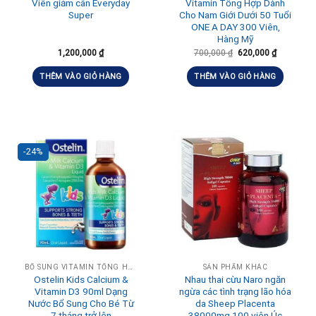
Viên giảm cân Everyday
Vitamin Tổng Hợp Dành
Super
Cho Nam Giới Dưới 50 Tuổi
ONE A DAY 300 Viên,
Hàng Mỹ
1,200,000
₫
700,000
₫
620,000
₫
THÊM VÀO GIỎ HÀNG
THÊM VÀO GIỎ HÀNG
-24%
BỔ SUNG VITAMIN TỔNG HỢP HÀNG NGÀY
SẢN PHẨM KHÁC
Ostelin Kids Calcium &
Nhau thai cừu Naro ngăn
Vitamin D3 90ml Dạng
ngừa các tình trạng lão hóa
Nước Bổ Sung Cho Bé Từ
da Sheep Placenta
7 tháng trở lên
38000mg 100 viên Úc