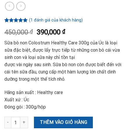
(
1
đánh giá của khách hàng)
5.00
1
trên 5
450,000
₫
390,000
₫
dựa trên
đánh giá
Sữa bò non Colostrum Healthy Care 300g của Úc là loại
sữa đặc biệt, được lấy trực tiếp từ những con bò cái vừa
sinh con và loại sữa này chỉ tồn tại
được vài ngày sau sinh. Sữa bò non còn được biết đến với
cái tên sữa đầu, cung cấp một hàm lượng lớn chất dinh
dưỡng trong một thể tích nhỏ.
Hãng sản xuất : Healthy care
Xuất xứ : Úc
Đóng gói : 300g/hộp
Sữa bò non Colostrum Healthy Care- Hỗ trợ hệ thống miễn dịch và
THÊM VÀO GIỎ HÀNG