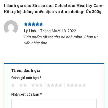
1 đánh giá cho
Sữa bò non Colostrum Healthy Care-
Hỗ trợ hệ thống miễn dịch và dinh dưỡng- Úc 300g
Được xếp
Lý Linh
–
Tháng Mười 18, 2022
hạng
5
5
Sản phẩm rất tốt cho bé nhà mình. Shop tư
sao
vấn nhiệt tình.
Thêm đánh giá
Đánh giá của bạn
*
1
2
3
4
5
Nhận xét của bạn
*