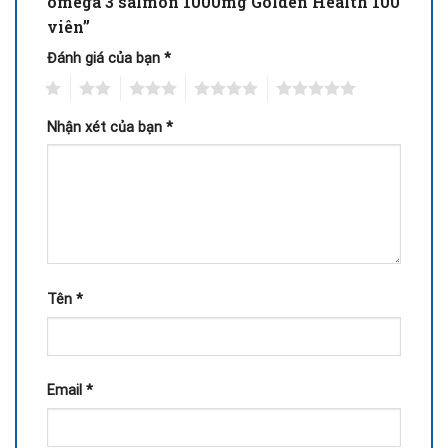
omega 3 salmon 1000mg Golden Health 100
viên”
Đánh giá của bạn
*
1
2
3
4
5
Nhận xét của bạn
*
Tên
*
Email
*