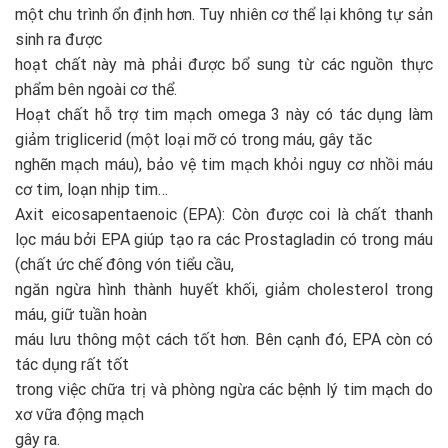
một chu trình ổn định hơn. Tuy nhiên cơ thể lại không tự sản
sinh ra được
hoạt chất này mà phải được bổ sung từ các nguồn thực
phẩm bên ngoài cơ thể.
Hoạt chất hỗ trợ tim mạch omega 3 này có tác dụng làm
giảm triglicerid (một loại mỡ có trong máu, gây tăc
nghẽn mạch máu), bảo vệ tim mạch khỏi nguy cơ nhồi máu
cơ tim, loạn nhịp tim…
Axit eicosapentaenoic (EPA): Còn được coi là chất thanh
lọc máu bởi EPA giúp tạo ra các Prostagladin có trong máu
(chất ức chế đông vón tiểu cầu,
ngăn ngừa hình thành huyết khối, giảm cholesterol trong
máu, giữ tuần hoàn
máu lưu thông một cách tốt hơn. Bên cạnh đó, EPA còn có
tác dụng rất tốt
trong việc chữa trị và phòng ngừa các bệnh lý tim mạch do
xơ vữa động mạch
gây ra.