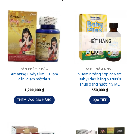
HẾT HÀNG
SẢN PHẨM KHÁC
SẢN PHẨM KHÁC
Amazing Body Slim – Giảm
Vitamin tổng hợp cho trẻ
cân, giảm mỡ thừa
Baby Plex hãng Nature’s
Plus dạng nước 45 ML
1,200,000
₫
650,000
₫
THÊM VÀO GIỎ HÀNG
ĐỌC TIẾP