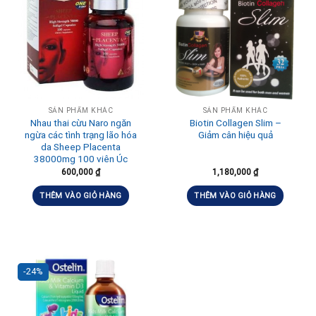
SẢN PHẨM KHÁC
SẢN PHẨM KHÁC
Nhau thai cừu Naro ngăn
Biotin Collagen Slim –
ngừa các tình trạng lão hóa
Giảm cân hiệu quả
da Sheep Placenta
38000mg 100 viên Úc
600,000
₫
1,180,000
₫
THÊM VÀO GIỎ HÀNG
THÊM VÀO GIỎ HÀNG
-24%