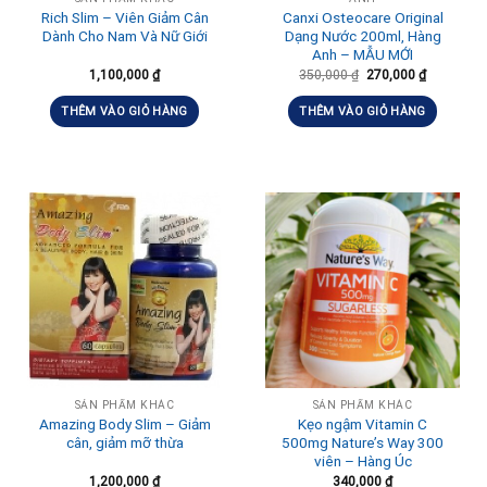
Rich Slim – Viên Giảm Cân
Canxi Osteocare Original
Dành Cho Nam Và Nữ Giới
Dạng Nước 200ml, Hàng
Anh – MẪU MỚI
1,100,000
₫
350,000
₫
270,000
₫
THÊM VÀO GIỎ HÀNG
THÊM VÀO GIỎ HÀNG
SẢN PHẨM KHÁC
SẢN PHẨM KHÁC
Amazing Body Slim – Giảm
Kẹo ngậm Vitamin C
cân, giảm mỡ thừa
500mg Nature’s Way 300
viên – Hàng Úc
1,200,000
₫
340,000
₫