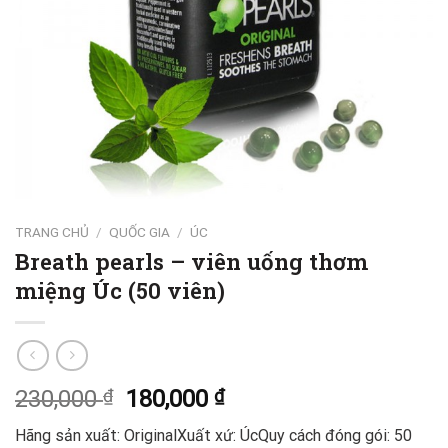
TRANG CHỦ
/
QUỐC GIA
/
ÚC
Breath pearls – viên uống thơm
miệng Úc (50 viên)
230,000
₫
180,000
₫
Hãng sản xuất: OriginalXuất xứ: ÚcQuy cách đóng gói: 50